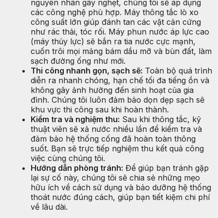
nguyên nhân gây nghẹt, chúng tôi sẽ áp dụng
các công nghệ phù hợp. Máy thông tắc lò xo
công suất lớn giúp đánh tan các vật cản cứng
như rác thải, tóc rối. Máy phun nước áp lực cao
(máy thủy lực) sẽ bắn ra tia nước cực mạnh,
cuốn trôi mọi mảng bám dầu mỡ và bùn đất, làm
sạch đường ống như mới.
Thi công nhanh gọn, sạch sẽ:
Toàn bộ quá trình
diễn ra nhanh chóng, hạn chế tối đa tiếng ồn và
không gây ảnh hưởng đến sinh hoạt của gia
đình. Chúng tôi luôn đảm bảo dọn dẹp sạch sẽ
khu vực thi công sau khi hoàn thành.
Kiểm tra và nghiệm thu:
Sau khi thông tắc, kỹ
thuật viên sẽ xả nước nhiều lần để kiểm tra và
đảm bảo hệ thống cống đã hoàn toàn thông
suốt. Bạn sẽ trực tiếp nghiệm thu kết quả công
việc cùng chúng tôi.
Hướng dẫn phòng tránh:
Để giúp bạn tránh gặp
lại sự cố này, chúng tôi sẽ chia sẻ những mẹo
hữu ích về cách sử dụng và bảo dưỡng hệ thống
thoát nước đúng cách, giúp bạn tiết kiệm chi phí
về lâu dài.