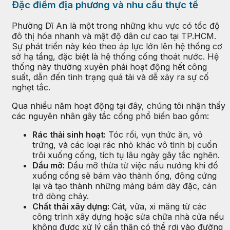
Đặc điểm địa phương và nhu cầu thực tế
Phường Dĩ An là một trong những khu vực có tốc độ
đô thị hóa nhanh và mật độ dân cư cao tại TP.HCM.
Sự phát triển này kéo theo áp lực lớn lên hệ thống cơ
sở hạ tầng, đặc biệt là hệ thống cống thoát nước. Hệ
thống này thường xuyên phải hoạt động hết công
suất, dẫn đến tình trạng quá tải và dễ xảy ra sự cố
nghẹt tắc.
Qua nhiều năm hoạt động tại đây, chúng tôi nhận thấy
các nguyên nhân gây tắc cống phổ biến bao gồm:
Rác thải sinh hoạt:
Tóc rối, vụn thức ăn, vỏ
trứng, và các loại rác nhỏ khác vô tình bị cuốn
trôi xuống cống, tích tụ lâu ngày gây tắc nghẽn.
Dầu mỡ:
Dầu mỡ thừa từ việc nấu nướng khi đổ
xuống cống sẽ bám vào thành ống, đông cứng
lại và tạo thành những mảng bám dày đặc, cản
trở dòng chảy.
Chất thải xây dựng:
Cát, vữa, xi măng từ các
công trình xây dựng hoặc sửa chữa nhà cửa nếu
không được xử lý cẩn thận có thể rơi vào đường