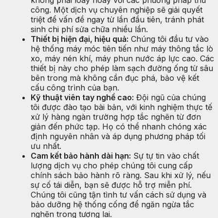
không phải loay hoay với các phương pháp thủ
công. Một dịch vụ chuyên nghiệp sẽ giải quyết
triệt để vấn đề ngay từ lần đầu tiên, tránh phát
sinh chi phí sửa chữa nhiều lần.
Thiết bị hiện đại, hiệu quả:
Chúng tôi đầu tư vào
hệ thống máy móc tiên tiến như máy thông tắc lò
xo, máy nén khí, máy phun nước áp lực cao. Các
thiết bị này cho phép làm sạch đường ống từ sâu
bên trong mà không cần đục phá, bảo vệ kết
cấu công trình của bạn.
Kỹ thuật viên tay nghề cao:
Đội ngũ của chúng
tôi được đào tạo bài bản, với kinh nghiệm thực tế
xử lý hàng ngàn trường hợp tắc nghẽn từ đơn
giản đến phức tạp. Họ có thể nhanh chóng xác
định nguyên nhân và áp dụng phương pháp tối
ưu nhất.
Cam kết bảo hành dài hạn:
Sự tự tin vào chất
lượng dịch vụ cho phép chúng tôi cung cấp
chính sách bảo hành rõ ràng. Sau khi xử lý, nếu
sự cố tái diễn, bạn sẽ được hỗ trợ miễn phí.
Chúng tôi cũng tận tình tư vấn cách sử dụng và
bảo dưỡng hệ thống cống để ngăn ngừa tắc
nghẽn trong tương lai.