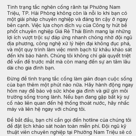
Tình trạng tắc nghẽn cống rãnh tại Phường Nam
Triệu, TP. Hải Phòng không còn là nỗi lo khi bạn có
một giải pháp chuyên nghiệp và đáng tin cậy ở ngay
bên cạnh. Việc lựa chọn dịch vụ của Công ty hút bể
phốt chuyên nghiệp Giá Rẻ Thái Bình mang lại những
lợi ích vượt trội: sự đáp ứng nhanh chóng nhờ đội ngũ
địa phương, công nghệ xử lý hiện đại không đục phá,
và một quy trình làm việc minh bạch từ khâu khảo sát
đến khi bảo hành. Chúng tôi không chỉ giải quyết triệt
để vấn đề trước mắt mà còn mang đến sự an tâm lâu
dài cho gia đình bạn.
Đừng để tình trạng tắc cống làm gián đoạn cuộc sống
của bạn thêm một phút nào nữa. Hãy hành động ngay
hôm nay để bảo vệ sức khỏe gia đình và giữ gìn môi
trường sống trong lành. Nếu bạn đang gặp bất kỳ sự
cố nào liên quan đến hệ thống thoát nước, hãy nhấc
máy và liên hệ ngay với chúng tôi.
Để bắt đầu, bạn chỉ cần gọi đến hotline của chúng tôi
để đặt lịch khảo sát hoàn toàn miễn phí. Đội ngũ kỹ
thuật viên chuyên nghiệp tại Phường Nam Triệu sẽ có