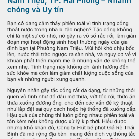
Nam Triệu, TP. Hải Phòng – Nhanh
chóng và Uy tín
Bạn có đang cảm thấy phiền toái vì tình trạng cống
thoát nước trong nhà bị tắc nghẽn? Tắc cống không
chỉ là một sự cố nhỏ, nó gây ra vô số rắc rối, làm gián
đoạn mọi hoạt động sinh hoạt thường ngày của gia
đình bạn tại Phường Nam Triệu. Mùi hôi khó chịu bốc
lên, nước thải trào ngược ra sàn nhà, và nguy cơ về vi
khuẩn phát triển mạnh mẽ là những vấn đề không thể
xem nhẹ. Tình trạng này không chỉ ảnh hưởng đến
sức khỏe mà còn làm giảm chất lượng cuộc sống của
bạn và những người xung quanh.
Nguyên nhân gây tắc cống rất đa dạng, từ những thói
quen vô tình như đổ dầu mỡ thừa, vứt tóc rối, thức ăn
thừa xuống đường ống, cho đến các vấn đề kỹ thuật
như lắp đặt sai quy cách hoặc hệ thống đã xuống cấp.
Hậu quả của chúng thì luôn giống nhau: phiền toái và
tốn kém nếu không được xử lý kịp thời. Hiểu được
những khó khăn đó, Công ty Hút bể phốt Giá Rẻ Thái
Bình đã mở rộng địa bàn, mang đến dịch vụ thông tắc