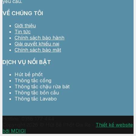
yêu cầu.
VỀ CHÚNG TÔI
Giới thiệu
Tin tức
Chính sách bảo hành
Giải quyết khiếu nại
Chính sách bảo mật
DỊCH VỤ NỔI BẬT
Hút bể phốt
Thông tắc cống
Thông tắc chậu rửa bát
Thông tắc bồn cầu
Thông tắc Lavabo
Hotline: 0358 177 444
Copyright 2026 © Hút Bể Phốt Giá Rẻ -
Thiết kế website
bởi MDIGI