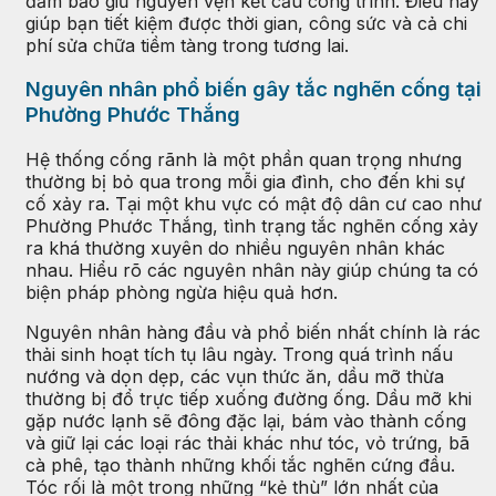
đảm bảo giữ nguyên vẹn kết cấu công trình. Điều này
giúp bạn tiết kiệm được thời gian, công sức và cả chi
phí sửa chữa tiềm tàng trong tương lai.
Nguyên nhân phổ biến gây tắc nghẽn cống tại
Phường Phước Thắng
Hệ thống cống rãnh là một phần quan trọng nhưng
thường bị bỏ qua trong mỗi gia đình, cho đến khi sự
cố xảy ra. Tại một khu vực có mật độ dân cư cao như
Phường Phước Thắng, tình trạng tắc nghẽn cống xảy
ra khá thường xuyên do nhiều nguyên nhân khác
nhau. Hiểu rõ các nguyên nhân này giúp chúng ta có
biện pháp phòng ngừa hiệu quả hơn.
Nguyên nhân hàng đầu và phổ biến nhất chính là rác
thải sinh hoạt tích tụ lâu ngày. Trong quá trình nấu
nướng và dọn dẹp, các vụn thức ăn, dầu mỡ thừa
thường bị đổ trực tiếp xuống đường ống. Dầu mỡ khi
gặp nước lạnh sẽ đông đặc lại, bám vào thành cống
và giữ lại các loại rác thải khác như tóc, vỏ trứng, bã
cà phê, tạo thành những khối tắc nghẽn cứng đầu.
Tóc rối là một trong những “kẻ thù” lớn nhất của