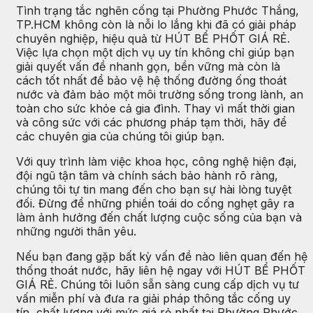
Tình trạng tắc nghẽn cống tại Phường Phước Thắng,
TP.HCM không còn là nỗi lo lắng khi đã có giải pháp
chuyên nghiệp, hiệu quả từ HÚT BỂ PHỐT GIÁ RẺ.
Việc lựa chọn một dịch vụ uy tín không chỉ giúp bạn
giải quyết vấn đề nhanh gọn, bền vững mà còn là
cách tốt nhất để bảo vệ hệ thống đường ống thoát
nước và đảm bảo một môi trường sống trong lành, an
toàn cho sức khỏe cả gia đình. Thay vì mất thời gian
và công sức với các phương pháp tạm thời, hãy để
các chuyên gia của chúng tôi giúp bạn.
Với quy trình làm việc khoa học, công nghệ hiện đại,
đội ngũ tận tâm và chính sách bảo hành rõ ràng,
chúng tôi tự tin mang đến cho bạn sự hài lòng tuyệt
đối. Đừng để những phiền toái do cống nghẹt gây ra
làm ảnh hưởng đến chất lượng cuộc sống của bạn và
những người thân yêu.
Nếu bạn đang gặp bất kỳ vấn đề nào liên quan đến hệ
thống thoát nước, hãy liên hệ ngay với HÚT BỂ PHỐT
GIÁ RẺ. Chúng tôi luôn sẵn sàng cung cấp dịch vụ tư
vấn miễn phí và đưa ra giải pháp thông tắc cống uy
tín, chất lượng với mức giá rẻ nhất tại Phường Phước