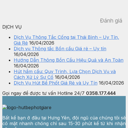
Đánh giá
DỊCH VỤ
Dịch Vụ Thông Tắc Cống tại Thái Bình – Uy Tín,
Giá Rẻ
16/04/2026
Dịch vụ Thông tắc Bồn cầu Giá rẻ – Uy tín
16/04/2026
Hướng Dẫn Thông Bồn Cầu Hiệu Quả và An Toàn
16/04/2026
Hút hầm cầu: Quy Trình, Lựa Chọn Dịch Vụ và
Cách Xử Lý Sự Cố
16/04/2026
Dịch Vụ Hút Bể Phốt Giá Rẻ và Uy Tín
16/04/2026
Gọi ngay để được tư vấn
Hotline 24/7
0358.177.444
Bất kể bạn ở đâu tại Hưng Yên, đội ngũ của chúng tôi sẽ
có mặt nhanh chóng chỉ sau 15-30 phút kể từ khi nhận