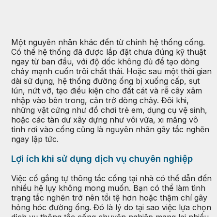
Một nguyên nhân khác đến từ chính hệ thống cống.
Có thể hệ thống đã được lắp đặt chưa đúng kỹ thuật
ngay từ ban đầu, với độ dốc không đủ để tạo dòng
chảy mạnh cuốn trôi chất thải. Hoặc sau một thời gian
dài sử dụng, hệ thống đường ống bị xuống cấp, sụt
lún, nứt vỡ, tạo điều kiện cho đất cát và rễ cây xâm
nhập vào bên trong, cản trở dòng chảy. Đôi khi,
những vật cứng như đồ chơi trẻ em, dụng cụ vệ sinh,
hoặc các tàn dư xây dựng như vôi vữa, xi măng vô
tình rơi vào cống cũng là nguyên nhân gây tắc nghẽn
ngay lập tức.
Lợi ích khi sử dụng dịch vụ chuyên nghiệp
Việc cố gắng tự thông tắc cống tại nhà có thể dẫn đến
nhiều hệ lụy không mong muốn. Bạn có thể làm tình
trạng tắc nghẽn trở nên tồi tệ hơn hoặc thậm chí gây
hỏng hóc đường ống. Đó là lý do tại sao việc lựa chọn
dịch vụ thông tắc cống chuyên nghiệp mang lại nhiều