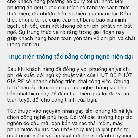
cho khách hàng phương án xử lý tối ưu nhất. Mỗi
phương án đều được giải thích rõ ràng về cách thức
thực hiện, ưu nhược điểm và hiệu quả mang lại. Đồng
thời, chúng tôi sẽ cung cấp một bảng báo giá minh
bạch, chi tiết, cam kết không có chi phí phát sinh bất
ngờ. Sự trung thực và rõ ràng trong giai đoạn này
giúp khách hàng hoàn toàn yên tâm về chi phí và chất
lượng dịch vụ.
Thực hiện thông tắc bằng công nghệ hiện đại
Sau khi khách hàng đã đồng ý với phương án và chi
phí đề xuất, đội ngũ kỹ thuật viên của HÚT BỂ PHỐT
GIÁ RẺ sẽ nhanh chóng triển khai công việc. Chúng
tôi tự hào áp dụng những công nghệ thông tắc tiên
tiến nhất hiện nay để đảm bảo hiệu quả tối đa và an
toàn tuyệt đối cho công trình của bạn.
Tùy thuộc vào nguyên nhân gây tắc, chúng tôi sẽ lựa
chọn công nghệ phù hợp. Đối với các trường hợp tắc
nghẽn do dầu mỡ, cặn bẩn và rác thải mềm, máy
phun nước áp lực cao (máy thủy lực) là giải pháp tối
ưu. Luồng nước với áp suất cực lớn sẽ đánh bay mọi