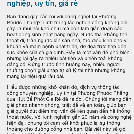
nghiệp, uy tín, giá rẻ
Bạn đang gặp rắc rối với cống nghẹt tại Phường
Phước Thắng? Tình trạng tắc nghẽn cống không chỉ
gây ra mùi hôi khó chịu mà còn làm gián đoạn các
hoạt động sinh hoạt hàng ngày. Nước thải không thể
thoát đi, tràn ngược lên sàn nhà, tạo điều kiện cho vi
khuẩn và mầm bệnh phát triển, đe dọa trực tiếp đến
sức khỏe của cả gia đình. Đây là một vấn đề phổ biến
nhưng lại gây ra nhiều bất tiện và phiền toái không
đáng có. Đứng trước tình huống này, nhiều người
thường chọn giải pháp tự xử lý tại nhà nhưng không
mang lại hiệu quả lâu dài.
Hiểu được những khó khăn đó, dịch vụ thông tắc
cống chuyên nghiệp, uy tín tại Phường Phước Thắng
của Hút Bể Phốt Giá Rẻ đã ra đời. Chúng tôi mang đến
giải pháp nhanh chóng, triệt để và an toàn, giúp bạn
giải quyết dứt điểm mọi vấn đề liên quan đến hệ thống
thoát nước. Với kinh nghiệm gần 20 năm và công nghệ
hiện đại, chúng tôi cam kết khôi phục lại sự thông
thoáng cho đường cống nhà bạn. Bài viết này sẽ giới