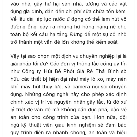
vào nhà, gây hư hại sàn nhà, tường và các vật
dụng gia đình, dẫn đến chi phí sửa chữa tốn kém.
Về lâu dài, áp lực nước ứ đọng có thể làm nứt vỡ
đường ống, gây ra những hư hỏng nặng nề cho
toàn bộ kết cấu hạ tầng. Đừng để một sự cố nhỏ
trở thành một vấn đề lớn không thể kiểm soát.
Vậy tại sao chọn một dịch vụ chuyên nghiệp lại là
giải pháp tối ưu? Các đơn vị thông tắc cống uy tín
như Công ty Hút Bể Phốt Giá Rẻ Thái Bình sở
hữu các thiết bị hiện đại như máy lò xo, máy nén
khí, máy hút thủy lực, và camera nội soi chuyên
dụng. Những công nghệ này cho phép xác định
chính xác vị trí và nguyên nhân gây tắc, từ đó xử
lý triệt để vấn đề mà không cần đục phá, bảo vệ
an toàn cho công trình của bạn. Hơn nữa, đội
ngũ kỹ thuật viên giàu kinh nghiệm sẽ đảm bảo
quy trình diễn ra nhanh chóng, an toàn và hiệu