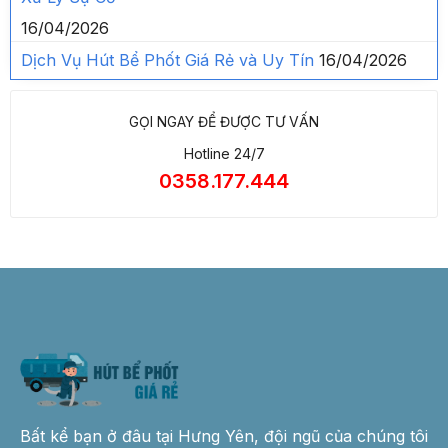
16/04/2026
Dịch Vụ Hút Bể Phốt Giá Rẻ và Uy Tín
16/04/2026
GỌI NGAY ĐỂ ĐƯỢC TƯ VẤN
Hotline 24/7
0358.177.444
Bất kể bạn ở đâu tại Hưng Yên, đội ngũ của chúng tôi