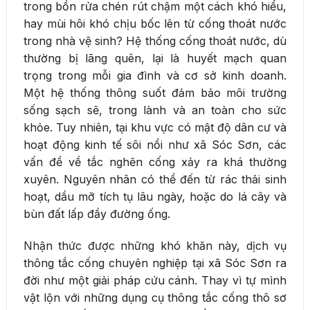
trong bồn rửa chén rút chậm một cách khó hiểu,
hay mùi hôi khó chịu bốc lên từ cống thoát nước
trong nhà vệ sinh? Hệ thống cống thoát nước, dù
thường bị lãng quên, lại là huyết mạch quan
trọng trong mỗi gia đình và cơ sở kinh doanh.
Một hệ thống thông suốt đảm bảo môi trường
sống sạch sẽ, trong lành và an toàn cho sức
khỏe. Tuy nhiên, tại khu vực có mật độ dân cư và
hoạt động kinh tế sôi nổi như xã Sóc Sơn, các
vấn đề về tắc nghẽn cống xảy ra khá thường
xuyên. Nguyên nhân có thể đến từ rác thải sinh
hoạt, dầu mỡ tích tụ lâu ngày, hoặc do lá cây và
bùn đất lấp đầy đường ống.
Nhận thức được những khó khăn này, dịch vụ
thông tắc cống chuyên nghiệp tại xã Sóc Sơn ra
đời như một giải pháp cứu cánh. Thay vì tự mình
vật lộn với những dụng cụ thông tắc cống thô sơ