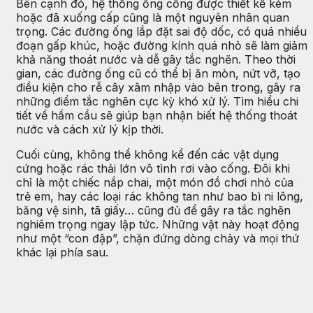
Bên cạnh đó, hệ thống ống cống được thiết kế kém
hoặc đã xuống cấp cũng là một nguyên nhân quan
trọng. Các đường ống lắp đặt sai độ dốc, có quá nhiều
đoạn gấp khúc, hoặc đường kính quá nhỏ sẽ làm giảm
khả năng thoát nước và dễ gây tắc nghẽn. Theo thời
gian, các đường ống cũ có thể bị ăn mòn, nứt vỡ, tạo
điều kiện cho rễ cây xâm nhập vào bên trong, gây ra
những điểm tắc nghẽn cực kỳ khó xử lý. Tìm hiểu chi
tiết về hầm cầu sẽ giúp bạn nhận biết hệ thống thoát
nước và cách xử lý kịp thời.
Cuối cùng, không thể không kể đến các vật dụng
cứng hoặc rác thải lớn vô tình rơi vào cống. Đôi khi
chỉ là một chiếc nắp chai, một món đồ chơi nhỏ của
trẻ em, hay các loại rác không tan như bao bì ni lông,
băng vệ sinh, tã giấy… cũng đủ để gây ra tắc nghẽn
nghiêm trọng ngay lập tức. Những vật này hoạt động
như một “con đập”, chặn đứng dòng chảy và mọi thứ
khác lại phía sau.