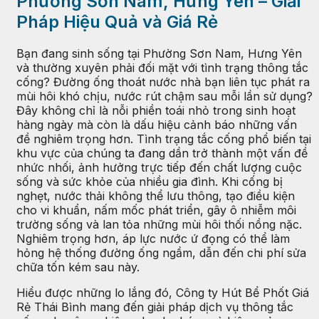
Phường Sơn Nam, Hưng Yên – Giải
Pháp Hiệu Quả và Giá Rẻ
Bạn đang sinh sống tại Phường Sơn Nam, Hưng Yên
và thường xuyên phải đối mặt với tình trạng thông tắc
cống? Đường ống thoát nước nhà bạn liên tục phát ra
mùi hôi khó chịu, nước rút chậm sau mỗi lần sử dụng?
Đây không chỉ là nỗi phiền toái nhỏ trong sinh hoạt
hàng ngày mà còn là dấu hiệu cảnh báo những vấn
đề nghiêm trọng hơn. Tình trạng tắc cống phổ biến tại
khu vực của chúng ta đang dần trở thành một vấn đề
nhức nhối, ảnh hưởng trực tiếp đến chất lượng cuộc
sống và sức khỏe của nhiều gia đình. Khi cống bị
nghẹt, nước thải không thể lưu thông, tạo điều kiện
cho vi khuẩn, nấm mốc phát triển, gây ô nhiễm môi
trường sống và lan tỏa những mùi hôi thối nồng nặc.
Nghiêm trọng hơn, áp lực nước ứ đọng có thể làm
hỏng hệ thống đường ống ngầm, dẫn đến chi phí sửa
chữa tốn kém sau này.
Hiểu được những lo lắng đó, Công ty Hút Bể Phốt Giá
Rẻ Thái Bình mang đến giải pháp dịch vụ thông tắc