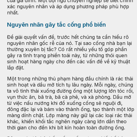
của gia đình. Một đội ngũ chuyên nghiệp sẽ biết chính
xác nguyên nhân và áp dụng phương pháp phù hợp
nhất.
Nguyên nhân gây tắc cống phổ biến
Để giải quyết vấn đề, trước hết chúng ta cần hiểu rõ
nguyên nhân gốc rễ của nó. Tại sao cống nhà bạn lại
thường xuyên bị tắc? Có rất nhiều yếu tố góp phần
gây ra tình trạng phiền toái này, từ những thói quen
sinh hoạt hàng ngày cho đến các vấn đề về kỹ thuật
lắp đặt.
Một trong những thủ phạm hàng đầu chính là rác thải
sinh hoạt và dầu mỡ tích tụ lâu ngày. Mỗi ngày, chúng
ta vô tình thải xuống đường ống một lượng lớn tóc rối,
vụn thức ăn, bã trà, bã cà phê, và xà phòng. Dầu mỡ
từ việc nấu nướng khi đổ xuống cống sẽ nguội đi,
đông đặc lại và bám vào thành ống, tạo thành một lớp
màng dính chặt. Lớp màng này giữ lại các loại rác thải
khác, khiến khối tắc nghẽn ngày càng lớn dần theo
thời gian cho đến khi bít kín hoàn toàn đường ống.