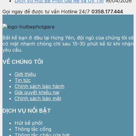
Dịch Vụ Hút Bể Phốt Giá Rẻ và Uy Tín
16/04/2026
Gọi ngay để được tư vấn
Hotline 24/7
0358.177.444
Bất kể bạn ở đâu tại Hưng Yên, đội ngũ của chúng tôi sẽ
có mặt nhanh chóng chỉ sau 15-30 phút kể từ khi nhận
yêu cầu.
VỀ CHÚNG TÔI
Giới thiệu
Tin tức
Chính sách bảo hành
Giải quyết khiếu nại
Chính sách bảo mật
DỊCH VỤ NỔI BẬT
Hút bể phốt
Thông tắc cống
Thông tắc chậu rửa bát