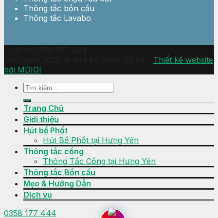
Thông tắc bồn cầu
Thông tắc Lavabo
Hotline: 0358 177 444
Copyright 2026 © Hút Bể Phốt Giá Rẻ -
Thiết kế website
bởi MDIGI
Trang Chủ
Giới thiệu
Hút bể Phốt
Hút Bể Phốt tại Hưng Yên
Thông tắc cống
Thông Tắc Cống tại Hưng Yên
Thông tắc Bồn cầu
Mẹo & Hướng Dẫn
Dịch vụ
0358 177 444