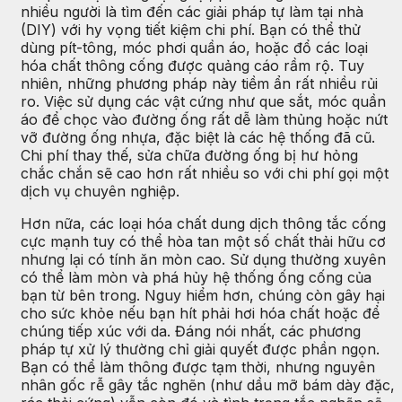
nhiều người là tìm đến các giải pháp tự làm tại nhà
(DIY) với hy vọng tiết kiệm chi phí. Bạn có thể thử
dùng pít-tông, móc phơi quần áo, hoặc đổ các loại
hóa chất thông cống được quảng cáo rầm rộ. Tuy
nhiên, những phương pháp này tiềm ẩn rất nhiều rủi
ro. Việc sử dụng các vật cứng như que sắt, móc quần
áo để chọc vào đường ống rất dễ làm thủng hoặc nứt
vỡ đường ống nhựa, đặc biệt là các hệ thống đã cũ.
Chi phí thay thế, sửa chữa đường ống bị hư hỏng
chắc chắn sẽ cao hơn rất nhiều so với chi phí gọi một
dịch vụ chuyên nghiệp.
Hơn nữa, các loại hóa chất dung dịch thông tắc cống
cực mạnh tuy có thể hòa tan một số chất thải hữu cơ
nhưng lại có tính ăn mòn cao. Sử dụng thường xuyên
có thể làm mòn và phá hủy hệ thống ống cống của
bạn từ bên trong. Nguy hiểm hơn, chúng còn gây hại
cho sức khỏe nếu bạn hít phải hơi hóa chất hoặc để
chúng tiếp xúc với da. Đáng nói nhất, các phương
pháp tự xử lý thường chỉ giải quyết được phần ngọn.
Bạn có thể làm thông được tạm thời, nhưng nguyên
nhân gốc rễ gây tắc nghẽn (như dầu mỡ bám dày đặc,