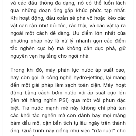
và các đầu thông đa dạng, nó có thể luồn lách
qua những đoạn ống gấp khúc phức tạp nhất.
Khi hoạt động, đầu xoắn sẽ phá vỡ hoặc kéo các
vật cản rắn như búi tóc, rác thải, và các vật lạ ra
ngoài một cách dễ dàng. Ưu điểm lớn nhất của
phương pháp này là xử lý nhanh gọn các điểm
tắc nghẽn cục bộ mà không cần đục phá, giữ
nguyên vẹn hạ tầng cho ngôi nhà.
Trong khi đó, máy phản lực nước áp suất cao,
hay còn gọi là công nghệ hydro-jetting, lại mang
đến một giải pháp làm sạch toàn diện. Máy hoạt
động bằng cách bơm nước với áp suất cực lớn
(lên tới hàng nghìn PSI) qua một vòi phun đặc
biệt. Tia nước mạnh mẽ này không chỉ phá tan
các khối tắc nghẽn mà còn đánh bay mọi mảng
bám dầu mỡ, cặn bẩn tích tụ lâu ngày trên thành
ống. Quá trình này giống như việc “rửa ruột” cho