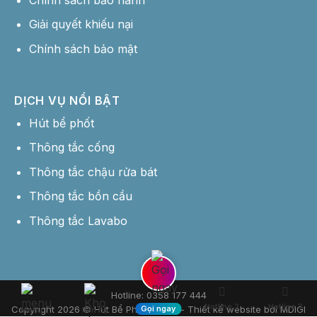
Giải quyết khiếu nại
Chính sách bảo mật
DỊCH VỤ NỔI BẬT
Hút bể phốt
Thông tắc cống
Thông tắc chậu rửa bát
Thông tắc bồn cầu
Thông tắc Lavabo
Hotline: 0358 177 444
Hotline 2
Hotline 3
Copyright 2026 © Hút Bể Phốt Giá Rẻ -
Thiết kế website bởi MDIGI
Gọi ngay
Menu
liên hệ