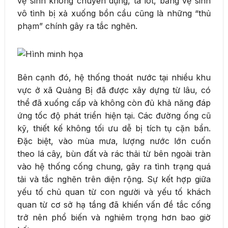
vệ sinh không chuyên dụng, tã lót, băng vệ sinh
vô tình bị xả xuống bồn cầu cũng là những “thủ
phạm” chính gây ra tắc nghẽn.
Bên cạnh đó, hệ thống thoát nước tại nhiều khu
vực ở xã Quảng Bị đã được xây dựng từ lâu, có
thể đã xuống cấp và không còn đủ khả năng đáp
ứng tốc độ phát triển hiện tại. Các đường ống cũ
kỹ, thiết kế không tối ưu dễ bị tích tụ cặn bẩn.
Đặc biệt, vào mùa mưa, lượng nước lớn cuốn
theo lá cây, bùn đất và rác thải từ bên ngoài tràn
vào hệ thống cống chung, gây ra tình trạng quá
tải và tắc nghẽn trên diện rộng. Sự kết hợp giữa
yếu tố chủ quan từ con người và yếu tố khách
quan từ cơ sở hạ tầng đã khiến vấn đề tắc cống
trở nên phổ biến và nghiêm trọng hơn bao giờ