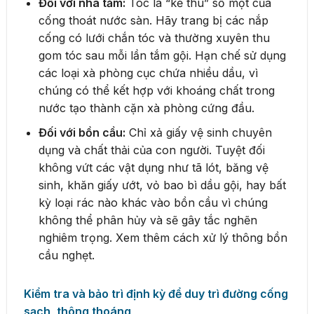
Đối với nhà tắm:
Tóc là “kẻ thù” số một của
cống thoát nước sàn. Hãy trang bị các nắp
cống có lưới chắn tóc và thường xuyên thu
gom tóc sau mỗi lần tắm gội. Hạn chế sử dụng
các loại xà phòng cục chứa nhiều dầu, vì
chúng có thể kết hợp với khoáng chất trong
nước tạo thành cặn xà phòng cứng đầu.
Đối với bồn cầu:
Chỉ xả giấy vệ sinh chuyên
dụng và chất thải của con người. Tuyệt đối
không vứt các vật dụng như tã lót, băng vệ
sinh, khăn giấy ướt, vỏ bao bì dầu gội, hay bất
kỳ loại rác nào khác vào bồn cầu vì chúng
không thể phân hủy và sẽ gây tắc nghẽn
nghiêm trọng. Xem thêm cách xử lý thông bồn
cầu nghẹt.
Kiểm tra và bảo trì định kỳ để duy trì đường cống
sạch, thông thoáng