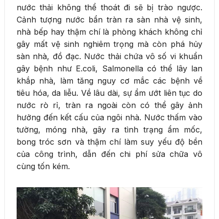
nước thải không thể thoát đi sẽ bị trào ngược.
Cảnh tượng nước bẩn tràn ra sàn nhà vệ sinh,
nhà bếp hay thậm chí là phòng khách không chỉ
gây mất vệ sinh nghiêm trọng mà còn phá hủy
sàn nhà, đồ đạc. Nước thải chứa vô số vi khuẩn
gây bệnh như E.coli, Salmonella có thể lây lan
khắp nhà, làm tăng nguy cơ mắc các bệnh về
tiêu hóa, da liễu. Về lâu dài, sự ẩm ướt liên tục do
nước rò rỉ, tràn ra ngoài còn có thể gây ảnh
hưởng đến kết cấu của ngôi nhà. Nước thấm vào
tường, móng nhà, gây ra tình trạng ẩm mốc,
bong tróc sơn và thậm chí làm suy yếu độ bền
của công trình, dẫn đến chi phí sửa chữa vô
cùng tốn kém.