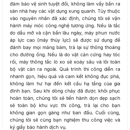
đảm bảo vệ sinh tuyệt đối, không làm vấy bẩn ra
sàn nhà hay các vật dụng xung quanh. Tùy thuộc
vào nguyên nhân đã xác định, chúng tôi sẽ vận
hành máy móc công nghệ tương ứng. Nếu là tắc
do dầu mỡ và cặn bẩn lâu ngày, máy phun nước
áp lực cao (máy thủy lực) sẽ được sử dụng để
đánh bay mọi mảng bám, trả lại sự thông thoáng
cho đường ống. Nếu là do vật cản cứng hay tóc
rối, máy thông tắc lò xo sẽ xoáy sâu và lôi toàn
bộ vật cản ra ngoài. Quá trình thi công diễn ra
nhanh gọn, hiệu quả và cam kết không đục phá,
không làm hư hại đến kết cấu hạ tầng của gia
đình bạn. Sau khi dòng chảy đã được khôi phục
hoàn toàn, chúng tôi sẽ tiến hành dọn dẹp sạch
sẽ toàn bộ khu vực thi công, trả lại cho bạn
không gian gọn gàng như ban đầu. Cuối cùng,
chúng tôi sẽ cùng bạn nghiệm thu công việc và
ký giấy bảo hành dịch vụ.