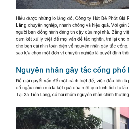
Hiểu được những lo lắng đó, Công ty Hút Bể Phốt Giá 
Lãng
chuyên nghiệp, nhanh chóng và hiệu quả. Với gần 2
người bạn đồng hành đáng tin cậy của mọi nhà. Bằng việc
cam kết xử lý triệt để mọi vấn đề tắc nghẽn, trả lại cho
cho bạn cái nhìn toàn diện về nguyên nhân gây tắc cống, ư
sao lựa chọn một đơn vị chuyên nghiệp là quyết định thô
Nguyên nhân gây tắc cống phổ bi
Để giải quyết vấn đề một cách triệt để, việc đầu tiên l
cố ngẫu nhiên mà là kết quả của một quá trình tích tụ lâu
Tại Xã Tiên Lãng, có hai nhóm nguyên nhân chính thường