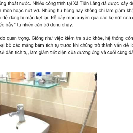
hống thoát nước. Nhiều công trình tại Xã Tiên Lãng đã được xây 
ăn mòn hoặc nứt vỡ. Những hư hỏng này không chỉ làm giảm kh
ải dễ dàng bị mắc kẹt lại. Rễ cây mọc xuyên qua các kẽ nứt của
ếc bẫy” tự nhiên cản trở dòng chảy.
 do quan trọng. Giống như việc kiểm tra sức khỏe, hệ thống cốn
i bỏ các mảng bám tích tụ trước khi chúng trở thành vấn đề lớ
sẽ dần tích tụ, làm giảm tiết diện của đường ống và cuối cùng d