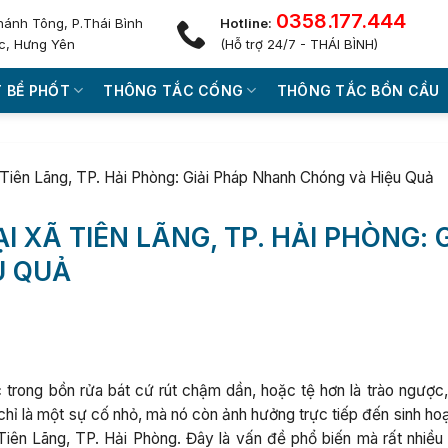
0358.177.444
hánh Tông, P.Thái Bình
Hotline:
c, Hưng Yên
(Hỗ trợ 24/7 - THÁI BÌNH)
 BỂ PHỐT
THÔNG TẮC CỐNG
THÔNG TẮC BỒN CẦU
iên Lãng, TP. Hải Phòng: Giải Pháp Nhanh Chóng và Hiệu Quả
 XÃ TIÊN LÃNG, TP. HẢI PHÒNG: G
U QUẢ
c trong bồn rửa bát cứ rút chậm dần, hoặc tệ hơn là trào ngược
chỉ là một sự cố nhỏ, mà nó còn ảnh hưởng trực tiếp đến sinh ho
Tiên Lãng, TP. Hải Phòng. Đây là vấn đề phổ biến mà rất nhiều 