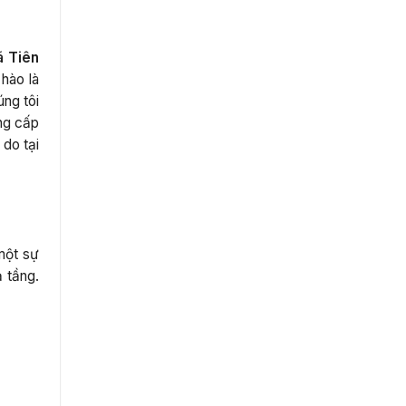
ã Tiên
hào là
ng tôi
ung cấp
 do tại
 một sự
ạ tầng.