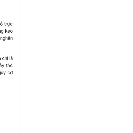
ổ trực
ng keo
 nghẽn
 chí là
ây tắc
guy cơ