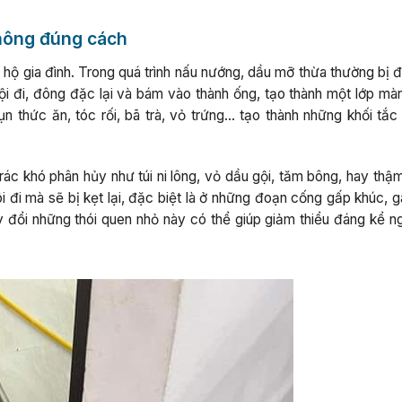
 không đúng cách
hộ gia đình. Trong quá trình nấu nướng, dầu mỡ thừa thường bị đ
ội đi, đông đặc lại và bám vào thành ống, tạo thành một lớp mà
ụn thức ăn, tóc rối, bã trà, vỏ trứng… tạo thành những khối tắc
ác khó phân hủy như túi ni lông, vỏ dầu gội, tăm bông, hay thậm
 đi mà sẽ bị kẹt lại, đặc biệt là ở những đoạn cống gấp khúc, g
y đổi những thói quen nhỏ này có thể giúp giảm thiểu đáng kể n