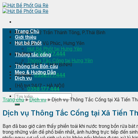
Skip
to
content
Trang Chủ
Địa chỉ 1:
72 Trần Thánh Tông, P.Thái Bình
Giới thiệu
Hút bể Phốt
Địa chỉ 2:
P. Vũ Phúc, Hưng Yên
Hút Bể Phốt tại Hưng Yên
Hotline:
0358.177.444
Thông tắc cống
Thông Tắc Cống tại Hưng Yên
(Hỗ trợ 24/7 - THÁI BÌNH)
Thông tắc Bồn cầu
Mẹo & Hướng Dẫn
Hotline:
0358.177.444
Dịch vụ
(Hỗ trợ 24/7 - HÀ NỘI)
0358 177 444
Trang chủ
»
Dịch vụ
»
Dịch vụ Thông Tắc Cống tại Xã Tiến Th
Dịch vụ Thông Tắc Cống tại Xã Tiến T
Bạn đã bao giờ cảm thấy phiền toái khi nước trong bồn rửa bát
trong những vấn đề phổ biến nhất, ảnh hưởng trực tiếp đến sinh
nhiều nguy cơ về vệ sinh và sức khỏe nếu không được xử lý kịp 