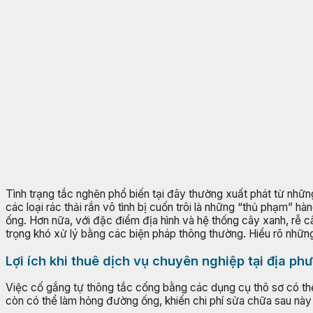
Tình trạng tắc nghẽn phổ biến tại đây thường xuất phát từ nhữn
các loại rác thải rắn vô tình bị cuốn trôi là những “thủ phạm” 
ống. Hơn nữa, với đặc điểm địa hình và hệ thống cây xanh, rễ
trọng khó xử lý bằng các biện pháp thông thường. Hiểu rõ những
Lợi ích khi thuê dịch vụ chuyên nghiệp tại địa ph
Việc cố gắng tự thông tắc cống bằng các dụng cụ thô sơ có thể
còn có thể làm hỏng đường ống, khiến chi phí sửa chữa sau này