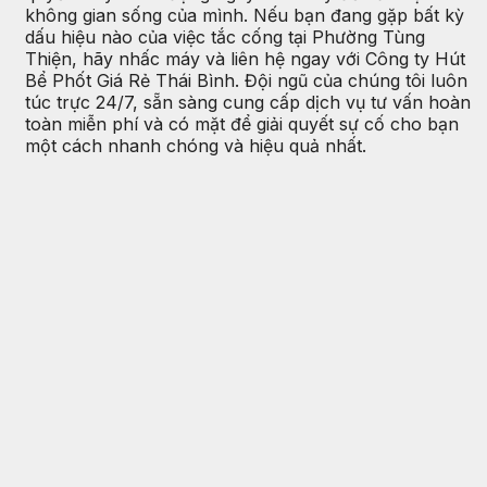
không gian sống của mình. Nếu bạn đang gặp bất kỳ
dấu hiệu nào của việc tắc cống tại Phường Tùng
Thiện, hãy nhấc máy và liên hệ ngay với Công ty Hút
Bể Phốt Giá Rẻ Thái Bình. Đội ngũ của chúng tôi luôn
túc trực 24/7, sẵn sàng cung cấp dịch vụ tư vấn hoàn
toàn miễn phí và có mặt để giải quyết sự cố cho bạn
một cách nhanh chóng và hiệu quả nhất.