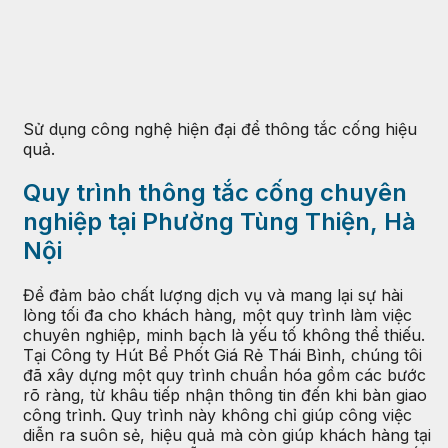
Sử dụng công nghệ hiện đại để thông tắc cống hiệu
quả.
Quy trình thông tắc cống chuyên
nghiệp tại Phường Tùng Thiện, Hà
Nội
Để đảm bảo chất lượng dịch vụ và mang lại sự hài
lòng tối đa cho khách hàng, một quy trình làm việc
chuyên nghiệp, minh bạch là yếu tố không thể thiếu.
Tại Công ty Hút Bể Phốt Giá Rẻ Thái Bình, chúng tôi
đã xây dựng một quy trình chuẩn hóa gồm các bước
rõ ràng, từ khâu tiếp nhận thông tin đến khi bàn giao
công trình. Quy trình này không chỉ giúp công việc
diễn ra suôn sẻ, hiệu quả mà còn giúp khách hàng tại