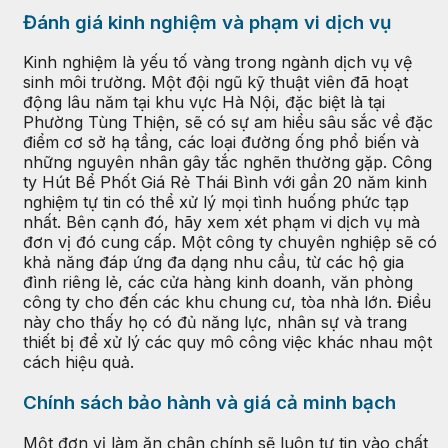
Đánh giá kinh nghiệm và phạm vi dịch vụ
Kinh nghiệm là yếu tố vàng trong ngành dịch vụ vệ
sinh môi trường. Một đội ngũ kỹ thuật viên đã hoạt
động lâu năm tại khu vực Hà Nội, đặc biệt là tại
Phường Tùng Thiện, sẽ có sự am hiểu sâu sắc về đặc
điểm cơ sở hạ tầng, các loại đường ống phổ biến và
những nguyên nhân gây tắc nghẽn thường gặp. Công
ty Hút Bể Phốt Giá Rẻ Thái Bình với gần 20 năm kinh
nghiệm tự tin có thể xử lý mọi tình huống phức tạp
nhất. Bên cạnh đó, hãy xem xét phạm vi dịch vụ mà
đơn vị đó cung cấp. Một công ty chuyên nghiệp sẽ có
khả năng đáp ứng đa dạng nhu cầu, từ các hộ gia
đình riêng lẻ, các cửa hàng kinh doanh, văn phòng
công ty cho đến các khu chung cư, tòa nhà lớn. Điều
này cho thấy họ có đủ năng lực, nhân sự và trang
thiết bị để xử lý các quy mô công việc khác nhau một
cách hiệu quả.
Chính sách bảo hành và giá cả minh bạch
Một đơn vị làm ăn chân chính sẽ luôn tự tin vào chất