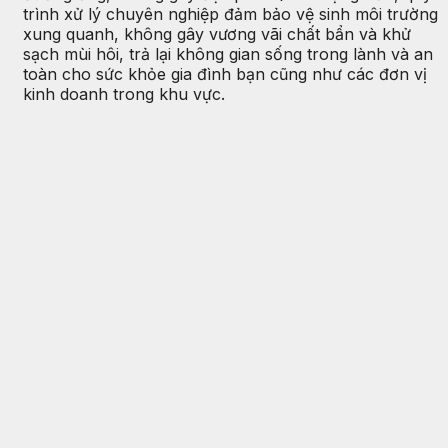
trình xử lý chuyên nghiệp đảm bảo vệ sinh môi trường
xung quanh, không gây vương vãi chất bẩn và khử
sạch mùi hôi, trả lại không gian sống trong lành và an
toàn cho sức khỏe gia đình bạn cũng như các đơn vị
kinh doanh trong khu vực.