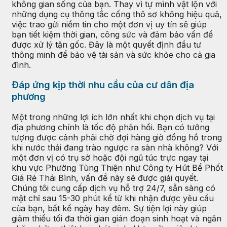
không gian sống của bạn. Thay vì tự mình vật lộn với
những dụng cụ thông tắc cống thô sơ không hiệu quả,
việc trao gửi niềm tin cho một đơn vị uy tín sẽ giúp
bạn tiết kiệm thời gian, công sức và đảm bảo vấn đề
được xử lý tận gốc. Đây là một quyết định đầu tư
thông minh để bảo vệ tài sản và sức khỏe cho cả gia
đình.
Đáp ứng kịp thời nhu cầu của cư dân địa
phương
Một trong những lợi ích lớn nhất khi chọn dịch vụ tại
địa phương chính là tốc độ phản hồi. Bạn có tưởng
tượng được cảnh phải chờ đợi hàng giờ đồng hồ trong
khi nước thải đang trào ngược ra sàn nhà không? Với
một đơn vị có trụ sở hoặc đội ngũ túc trực ngay tại
khu vực Phường Tùng Thiện như Công ty Hút Bể Phốt
Giá Rẻ Thái Bình, vấn đề này sẽ được giải quyết.
Chúng tôi cung cấp dịch vụ hỗ trợ 24/7, sẵn sàng có
mặt chỉ sau 15-30 phút kể từ khi nhận được yêu cầu
của bạn, bất kể ngày hay đêm. Sự tiện lợi này giúp
giảm thiểu tối đa thời gian gián đoạn sinh hoạt và ngăn