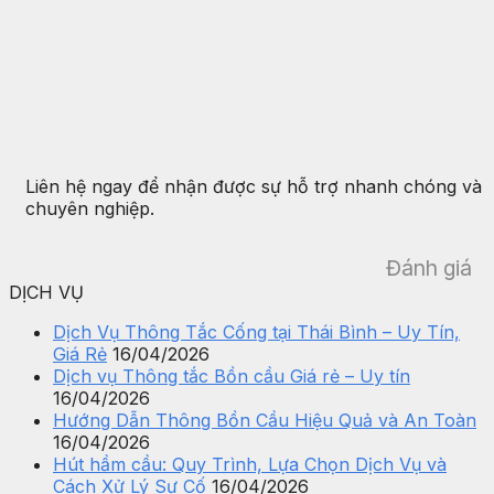
Liên hệ ngay để nhận được sự hỗ trợ nhanh chóng và
chuyên nghiệp.
Đánh giá
DỊCH VỤ
Dịch Vụ Thông Tắc Cống tại Thái Bình – Uy Tín,
Giá Rẻ
16/04/2026
Dịch vụ Thông tắc Bồn cầu Giá rẻ – Uy tín
16/04/2026
Hướng Dẫn Thông Bồn Cầu Hiệu Quả và An Toàn
16/04/2026
Hút hầm cầu: Quy Trình, Lựa Chọn Dịch Vụ và
Cách Xử Lý Sự Cố
16/04/2026