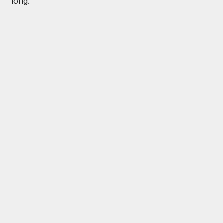
lòng.