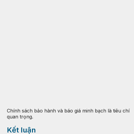
Chính sách bảo hành và báo giá minh bạch là tiêu chí
quan trọng.
Kết luận