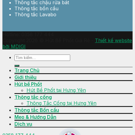
Thông tắc chậu rửa bát
Thông tắc bồn cầu
Thông tắc Lavabo
Hotline: 0358 177 444
Copyright 2026 © Hút Bể Phốt Giá Rẻ -
Thiết kế website
bởi MDIGI
Trang Chủ
Giới thiệu
Hút bể Phốt
Hút Bể Phốt tại Hưng Yên
Thông tắc cống
Thông Tắc Cống tại Hưng Yên
Thông tắc Bồn cầu
Mẹo & Hướng Dẫn
Dịch vụ