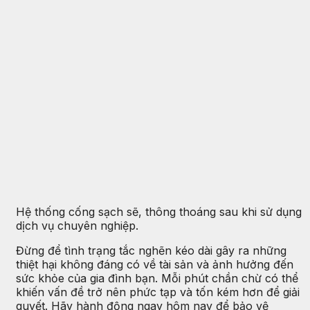
Hệ thống cống sạch sẽ, thông thoáng sau khi sử dụng
dịch vụ chuyên nghiệp.
Đừng để tình trạng tắc nghẽn kéo dài gây ra những
thiệt hại không đáng có về tài sản và ảnh hưởng đến
sức khỏe của gia đình bạn. Mỗi phút chần chừ có thể
khiến vấn đề trở nên phức tạp và tốn kém hơn để giải
quyết. Hãy hành động ngay hôm nay để bảo vệ