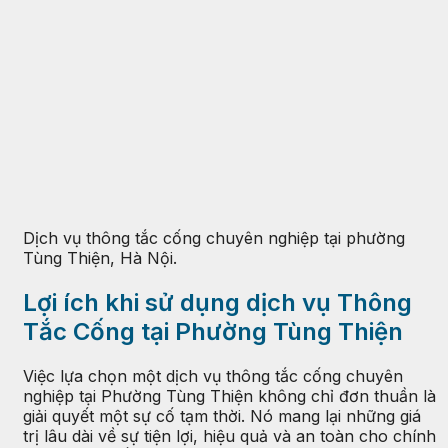
Dịch vụ thông tắc cống chuyên nghiệp tại phường
Tùng Thiện, Hà Nội.
Lợi ích khi sử dụng dịch vụ Thông
Tắc Cống tại Phường Tùng Thiện
Việc lựa chọn một dịch vụ thông tắc cống chuyên
nghiệp tại Phường Tùng Thiện không chỉ đơn thuần là
giải quyết một sự cố tạm thời. Nó mang lại những giá
trị lâu dài về sự tiện lợi, hiệu quả và an toàn cho chính