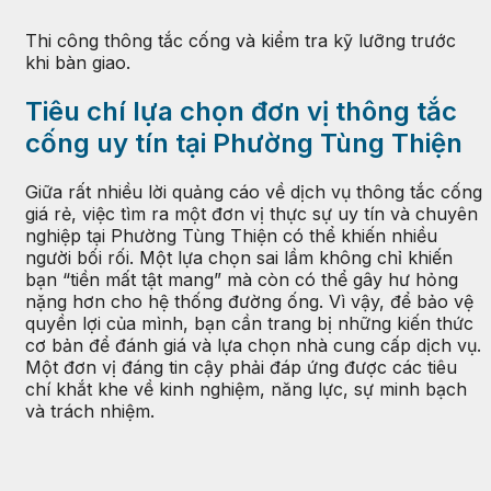
Thi công thông tắc cống và kiểm tra kỹ lưỡng trước
khi bàn giao.
Tiêu chí lựa chọn đơn vị thông tắc
cống uy tín tại Phường Tùng Thiện
Giữa rất nhiều lời quảng cáo về dịch vụ thông tắc cống
giá rẻ, việc tìm ra một đơn vị thực sự uy tín và chuyên
nghiệp tại Phường Tùng Thiện có thể khiến nhiều
người bối rối. Một lựa chọn sai lầm không chỉ khiến
bạn “tiền mất tật mang” mà còn có thể gây hư hỏng
nặng hơn cho hệ thống đường ống. Vì vậy, để bảo vệ
quyền lợi của mình, bạn cần trang bị những kiến thức
cơ bản để đánh giá và lựa chọn nhà cung cấp dịch vụ.
Một đơn vị đáng tin cậy phải đáp ứng được các tiêu
chí khắt khe về kinh nghiệm, năng lực, sự minh bạch
và trách nhiệm.