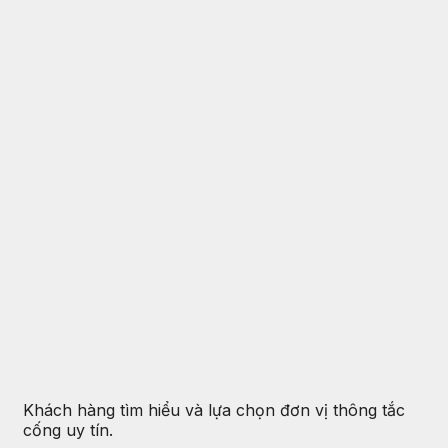
Khách hàng tìm hiểu và lựa chọn đơn vị thông tắc
cống uy tín.