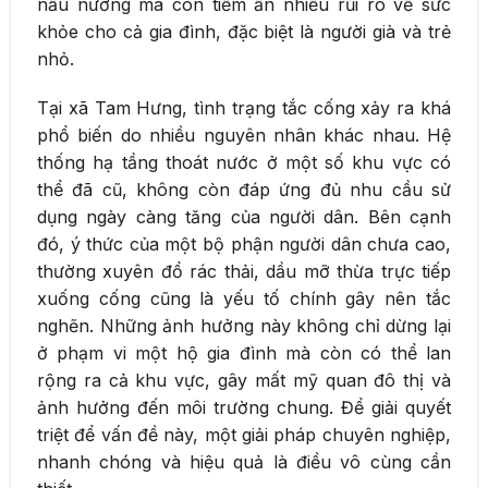
nấu nướng mà còn tiềm ẩn nhiều rủi ro về sức
khỏe cho cả gia đình, đặc biệt là người già và trẻ
nhỏ.
Tại xã Tam Hưng, tình trạng tắc cống xảy ra khá
phổ biến do nhiều nguyên nhân khác nhau. Hệ
thống hạ tầng thoát nước ở một số khu vực có
thể đã cũ, không còn đáp ứng đủ nhu cầu sử
dụng ngày càng tăng của người dân. Bên cạnh
đó, ý thức của một bộ phận người dân chưa cao,
thường xuyên đổ rác thải, dầu mỡ thừa trực tiếp
xuống cống cũng là yếu tố chính gây nên tắc
nghẽn. Những ảnh hưởng này không chỉ dừng lại
ở phạm vi một hộ gia đình mà còn có thể lan
rộng ra cả khu vực, gây mất mỹ quan đô thị và
ảnh hưởng đến môi trường chung. Để giải quyết
triệt để vấn đề này, một giải pháp chuyên nghiệp,
nhanh chóng và hiệu quả là điều vô cùng cần