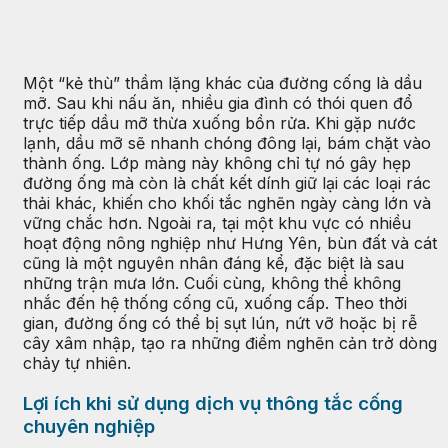
Một “kẻ thù” thầm lặng khác của đường cống là dầu
mỡ. Sau khi nấu ăn, nhiều gia đình có thói quen đổ
trực tiếp dầu mỡ thừa xuống bồn rửa. Khi gặp nước
lạnh, dầu mỡ sẽ nhanh chóng đông lại, bám chặt vào
thành ống. Lớp màng này không chỉ tự nó gây hẹp
đường ống mà còn là chất kết dính giữ lại các loại rác
thải khác, khiến cho khối tắc nghẽn ngày càng lớn và
vững chắc hơn. Ngoài ra, tại một khu vực có nhiều
hoạt động nông nghiệp như Hưng Yên, bùn đất và cát
cũng là một nguyên nhân đáng kể, đặc biệt là sau
những trận mưa lớn. Cuối cùng, không thể không
nhắc đến hệ thống cống cũ, xuống cấp. Theo thời
gian, đường ống có thể bị sụt lún, nứt vỡ hoặc bị rễ
cây xâm nhập, tạo ra những điểm nghẽn cản trở dòng
chảy tự nhiên.
Lợi ích khi sử dụng dịch vụ thông tắc cống
chuyên nghiệp