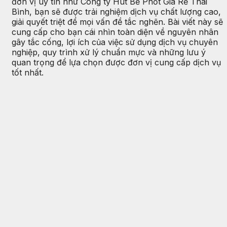
đơn vị uy tín như Công ty Hút Bể Phốt Giá Rẻ Thái
Bình, bạn sẽ được trải nghiệm dịch vụ chất lượng cao,
giải quyết triệt để mọi vấn đề tắc nghẽn. Bài viết này sẽ
cung cấp cho bạn cái nhìn toàn diện về nguyên nhân
gây tắc cống, lợi ích của việc sử dụng dịch vụ chuyên
nghiệp, quy trình xử lý chuẩn mực và những lưu ý
quan trọng để lựa chọn được đơn vị cung cấp dịch vụ
tốt nhất.