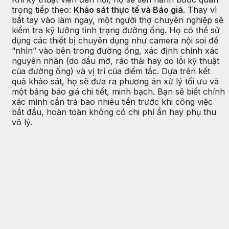
trọng tiếp theo:
Khảo sát thực tế và Báo giá
. Thay vì
bắt tay vào làm ngay, một người thợ chuyên nghiệp sẽ
kiểm tra kỹ lưỡng tình trạng đường ống. Họ có thể sử
dụng các thiết bị chuyên dụng như camera nội soi để
“nhìn” vào bên trong đường ống, xác định chính xác
nguyên nhân (do dầu mỡ, rác thải hay do lỗi kỹ thuật
của đường ống) và vị trí của điểm tắc. Dựa trên kết
quả khảo sát, họ sẽ đưa ra phương án xử lý tối ưu và
một bảng báo giá chi tiết, minh bạch. Bạn sẽ biết chính
xác mình cần trả bao nhiêu tiền trước khi công việc
bắt đầu, hoàn toàn không có chi phí ẩn hay phụ thu
vô lý.