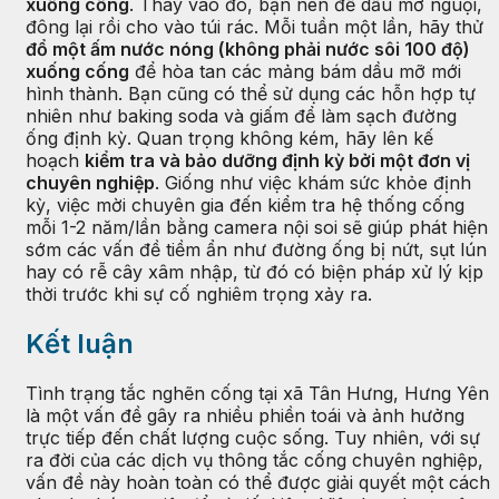
xuống cống
. Thay vào đó, bạn nên để dầu mỡ nguội,
đông lại rồi cho vào túi rác. Mỗi tuần một lần, hãy thử
đổ một ấm nước nóng (không phải nước sôi 100 độ)
xuống cống
để hòa tan các mảng bám dầu mỡ mới
hình thành. Bạn cũng có thể sử dụng các hỗn hợp tự
nhiên như baking soda và giấm để làm sạch đường
ống định kỳ. Quan trọng không kém, hãy lên kế
hoạch
kiểm tra và bảo dưỡng định kỳ bởi một đơn vị
chuyên nghiệp
. Giống như việc khám sức khỏe định
kỳ, việc mời chuyên gia đến kiểm tra hệ thống cống
mỗi 1-2 năm/lần bằng camera nội soi sẽ giúp phát hiện
sớm các vấn đề tiềm ẩn như đường ống bị nứt, sụt lún
hay có rễ cây xâm nhập, từ đó có biện pháp xử lý kịp
thời trước khi sự cố nghiêm trọng xảy ra.
Kết luận
Tình trạng tắc nghẽn cống tại xã Tân Hưng, Hưng Yên
là một vấn đề gây ra nhiều phiền toái và ảnh hưởng
trực tiếp đến chất lượng cuộc sống. Tuy nhiên, với sự
ra đời của các dịch vụ thông tắc cống chuyên nghiệp,
vấn đề này hoàn toàn có thể được giải quyết một cách