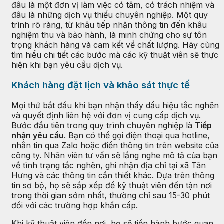
đâu là một đơn vị làm việc có tâm, có trách nhiệm và
đâu là những dịch vụ thiếu chuyên nghiệp. Một quy
trình rõ ràng, từ khâu tiếp nhận thông tin đến khâu
nghiệm thu và bảo hành, là minh chứng cho sự tôn
trọng khách hàng và cam kết về chất lượng. Hãy cùng
tìm hiểu chi tiết các bước mà các kỹ thuật viên sẽ thực
hiện khi bạn yêu cầu dịch vụ.
Khách hàng đặt lịch và khảo sát thực tế
Mọi thứ bắt đầu khi bạn nhận thấy dấu hiệu tắc nghẽn
và quyết định liên hệ với đơn vị cung cấp dịch vụ.
Bước đầu tiên trong quy trình chuyên nghiệp là
Tiếp
nhận yêu cầu
. Bạn có thể gọi điện thoại qua hotline,
nhắn tin qua Zalo hoặc điền thông tin trên website của
công ty. Nhân viên tư vấn sẽ lắng nghe mô tả của bạn
về tình trạng tắc nghẽn, ghi nhận địa chỉ tại xã Tân
Hưng và các thông tin cần thiết khác. Dựa trên thông
tin sơ bộ, họ sẽ sắp xếp để kỹ thuật viên đến tận nơi
trong thời gian sớm nhất, thường chỉ sau 15-30 phút
đối với các trường hợp khẩn cấp.
Khi kỹ thuật viên đến nơi, họ sẽ tiến hành bước quan