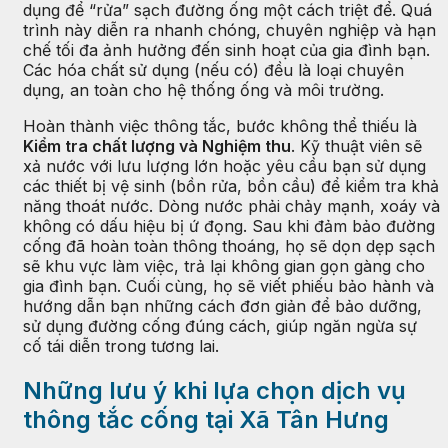
dụng để “rửa” sạch đường ống một cách triệt để. Quá
trình này diễn ra nhanh chóng, chuyên nghiệp và hạn
chế tối đa ảnh hưởng đến sinh hoạt của gia đình bạn.
Các hóa chất sử dụng (nếu có) đều là loại chuyên
dụng, an toàn cho hệ thống ống và môi trường.
Hoàn thành việc thông tắc, bước không thể thiếu là
Kiểm tra chất lượng và Nghiệm thu
. Kỹ thuật viên sẽ
xả nước với lưu lượng lớn hoặc yêu cầu bạn sử dụng
các thiết bị vệ sinh (bồn rửa, bồn cầu) để kiểm tra khả
năng thoát nước. Dòng nước phải chảy mạnh, xoáy và
không có dấu hiệu bị ứ đọng. Sau khi đảm bảo đường
cống đã hoàn toàn thông thoáng, họ sẽ dọn dẹp sạch
sẽ khu vực làm việc, trả lại không gian gọn gàng cho
gia đình bạn. Cuối cùng, họ sẽ viết phiếu bảo hành và
hướng dẫn bạn những cách đơn giản để bảo dưỡng,
sử dụng đường cống đúng cách, giúp ngăn ngừa sự
cố tái diễn trong tương lai.
Những lưu ý khi lựa chọn dịch vụ
thông tắc cống tại Xã Tân Hưng