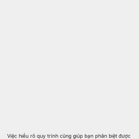
Việc hiểu rõ quy trình cũng giúp bạn phân biệt được