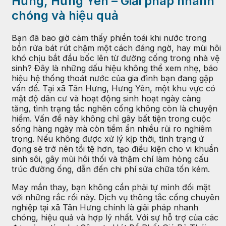
Hưng, Hưng Yên – Giải pháp nhanh
chóng và hiệu quả
Bạn đã bao giờ cảm thấy phiền toái khi nước trong
bồn rửa bát rút chậm một cách đáng ngờ, hay mùi hôi
khó chịu bắt đầu bốc lên từ đường cống trong nhà vệ
sinh? Đây là những dấu hiệu không thể xem nhẹ, báo
hiệu hệ thống thoát nước của gia đình bạn đang gặp
vấn đề. Tại xã Tân Hưng, Hưng Yên, một khu vực có
mật độ dân cư và hoạt động sinh hoạt ngày càng
tăng, tình trạng tắc nghẽn cống không còn là chuyện
hiếm. Vấn đề này không chỉ gây bất tiện trong cuộc
sống hàng ngày mà còn tiềm ẩn nhiều rủi ro nghiêm
trọng. Nếu không được xử lý kịp thời, tình trạng ứ
đọng sẽ trở nên tồi tệ hơn, tạo điều kiện cho vi khuẩn
sinh sôi, gây mùi hôi thối và thậm chí làm hỏng cấu
trúc đường ống, dẫn đến chi phí sửa chữa tốn kém.
May mắn thay, bạn không cần phải tự mình đối mặt
với những rắc rối này. Dịch vụ thông tắc cống chuyên
nghiệp tại xã Tân Hưng chính là giải pháp nhanh
chóng, hiệu quả và hợp lý nhất. Với sự hỗ trợ của các