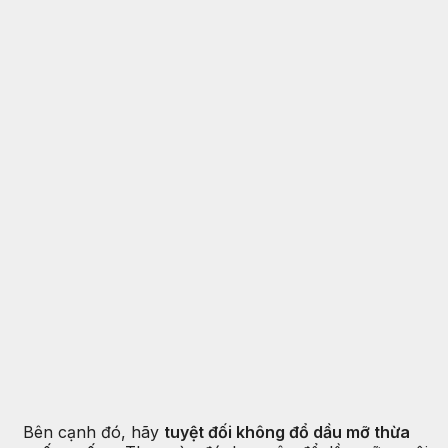
Bên cạnh đó, hãy
tuyệt đối không đổ dầu mỡ thừa