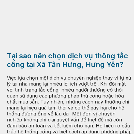
Tại sao nên chọn dịch vụ thông tắc
cống tại Xã Tân Hưng, Hưng Yên?
Việc lựa chọn một dịch vụ chuyên nghiệp thay vì tự xử
lý tại nhà mang lại nhiều lợi ích vượt trội. Khi đối mặt
với tình trạng tắc cống, nhiều người thường có thói
quen sử dụng các phương pháp thủ công hoặc hóa
chất mua sẵn. Tuy nhiên, những cách này thường chỉ
mang lại hiệu quả tạm thời và có thể gây hại cho hệ
thống đường ống về lâu dài. Một đơn vị chuyên
nghiệp không chỉ giải quyết vấn đề triệt để mà còn
đảm bảo an toàn và tiết kiệm cho bạn. Họ hiểu rõ cấu
trúc hệ thống cống và biết cách áp dụng phương pháp