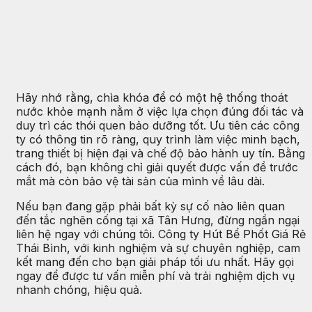
Hãy nhớ rằng, chìa khóa để có một hệ thống thoát
nước khỏe mạnh nằm ở việc lựa chọn đúng đối tác và
duy trì các thói quen bảo dưỡng tốt. Ưu tiên các công
ty có thông tin rõ ràng, quy trình làm việc minh bạch,
trang thiết bị hiện đại và chế độ bảo hành uy tín. Bằng
cách đó, bạn không chỉ giải quyết được vấn đề trước
mắt mà còn bảo vệ tài sản của mình về lâu dài.
Nếu bạn đang gặp phải bất kỳ sự cố nào liên quan
đến tắc nghẽn cống tại xã Tân Hưng, đừng ngần ngại
liên hệ ngay với chúng tôi. Công ty Hút Bể Phốt Giá Rẻ
Thái Bình, với kinh nghiệm và sự chuyên nghiệp, cam
kết mang đến cho bạn giải pháp tối ưu nhất. Hãy gọi
ngay để được tư vấn miễn phí và trải nghiệm dịch vụ
nhanh chóng, hiệu quả.