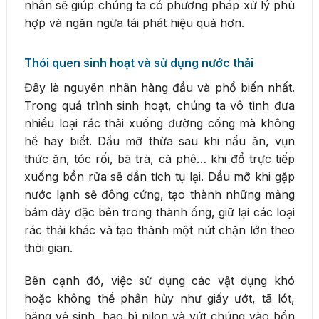
nhân sẽ giúp chúng ta có phương pháp xử lý phù
hợp và ngăn ngừa tái phát hiệu quả hơn.
Thói quen sinh hoạt và sử dụng nước thải
Đây là nguyên nhân hàng đầu và phổ biến nhất.
Trong quá trình sinh hoạt, chúng ta vô tình đưa
nhiều loại rác thải xuống đường cống mà không
hề hay biết. Dầu mỡ thừa sau khi nấu ăn, vụn
thức ăn, tóc rối, bã trà, cà phê… khi đổ trực tiếp
xuống bồn rửa sẽ dần tích tụ lại. Dầu mỡ khi gặp
nước lạnh sẽ đông cứng, tạo thành những mảng
bám dày đặc bên trong thành ống, giữ lại các loại
rác thải khác và tạo thành một nút chặn lớn theo
thời gian.
Bên cạnh đó, việc sử dụng các vật dụng khó
hoặc không thể phân hủy như giấy ướt, tã lót,
băng vệ sinh, bao bì nilon và vứt chúng vào bồn