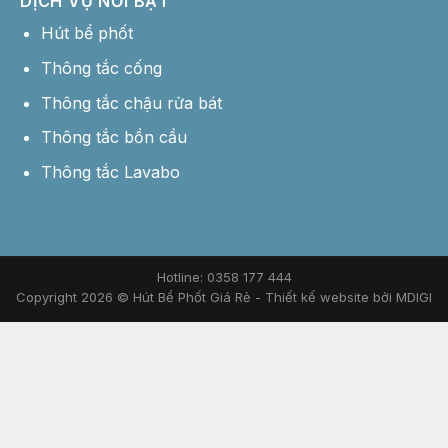
DỊCH VỤ NỔI BẬT
Hút bể phốt
Thông tắc cống
Thông tắc chậu rửa bát
Thông tắc bồn cầu
Thông tắc Lavabo
Hotline: 0358 177 444
Copyright 2026 © Hút Bể Phốt Giá Rẻ -
Thiết kế website bởi MDIGI