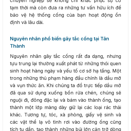
chuyên nghiệp sẽ không chỉ khắc phục sự cố
tạm thời mà còn đưa ra những tư vấn hữu ích để
bảo vệ hệ thống cống của bạn hoạt động ổn
định và lâu dài.
Nguyên nhân phổ biến gây tắc cống tại Tân
Thành
Nguyên nhân gây tắc cống rất đa dạng, nhưng
tựu trung lại thường xuất phát từ những thói quen
sinh hoạt hàng ngày và yếu tố cơ sở hạ tầng. Một
trong những thủ phạm hàng đầu chính là dầu mỡ
và vụn thức ăn. Khi chúng ta đổ trực tiếp dầu mỡ
đã qua sử dụng xuống bồn rửa chén, chúng sẽ
nguội đi, đông đặc lại và bám vào thành ống, tạo
thành một lớp màng dày giữ lại các loại rác thải
khác. Tương tự, tóc, xà phòng, giấy vệ sinh và
các vật thể lạ vô tình rơi vào đường ống cũng
tích tụ dần, tạo thành những búi lớn cản trở dòng