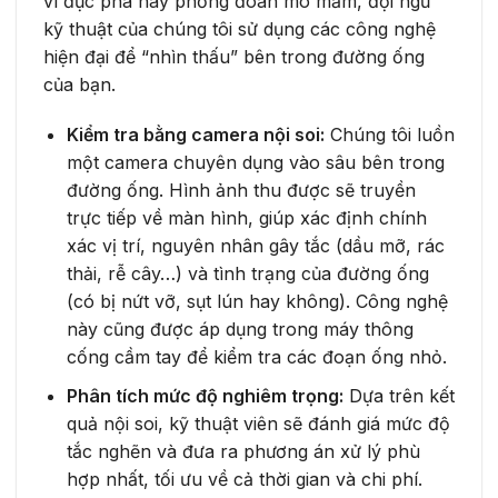
vì đục phá hay phỏng đoán mò mẫm, đội ngũ
kỹ thuật của chúng tôi sử dụng các công nghệ
hiện đại để “nhìn thấu” bên trong đường ống
của bạn.
Kiểm tra bằng camera nội soi:
Chúng tôi luồn
một camera chuyên dụng vào sâu bên trong
đường ống. Hình ảnh thu được sẽ truyền
trực tiếp về màn hình, giúp xác định chính
xác vị trí, nguyên nhân gây tắc (dầu mỡ, rác
thải, rễ cây…) và tình trạng của đường ống
(có bị nứt vỡ, sụt lún hay không). Công nghệ
này cũng được áp dụng trong máy thông
cống cầm tay để kiểm tra các đoạn ống nhỏ.
Phân tích mức độ nghiêm trọng:
Dựa trên kết
quả nội soi, kỹ thuật viên sẽ đánh giá mức độ
tắc nghẽn và đưa ra phương án xử lý phù
hợp nhất, tối ưu về cả thời gian và chi phí.