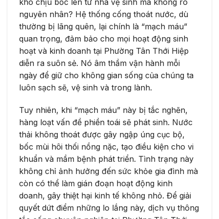
khó chịu bốc lên từ nhà vệ sinh mà không rõ
nguyên nhân? Hệ thống cống thoát nước, dù
thường bị lãng quên, lại chính là “mạch máu”
quan trọng, đảm bảo cho mọi hoạt động sinh
hoạt và kinh doanh tại Phường Tân Thới Hiệp
diễn ra suôn sẻ. Nó âm thầm vận hành mỗi
ngày để giữ cho không gian sống của chúng ta
luôn sạch sẽ, vệ sinh và trong lành.
Tuy nhiên, khi “mạch máu” này bị tắc nghẽn,
hàng loạt vấn đề phiền toái sẽ phát sinh. Nước
thải không thoát được gây ngập úng cục bộ,
bốc mùi hôi thối nồng nặc, tạo điều kiện cho vi
khuẩn và mầm bệnh phát triển. Tình trạng này
không chỉ ảnh hưởng đến sức khỏe gia đình mà
còn có thể làm gián đoạn hoạt động kinh
doanh, gây thiệt hại kinh tế không nhỏ. Để giải
quyết dứt điểm những lo lắng này, dịch vụ thông