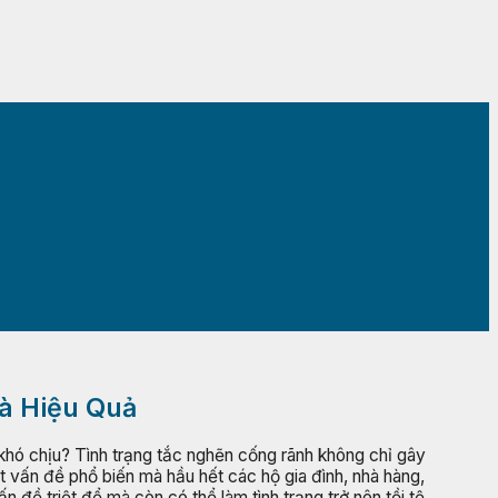
và Hiệu Quả
 khó chịu? Tình trạng tắc nghẽn cống rãnh không chỉ gây
 vấn đề phổ biến mà hầu hết các hộ gia đình, nhà hàng,
đề triệt để mà còn có thể làm tình trạng trở nên tồi tệ