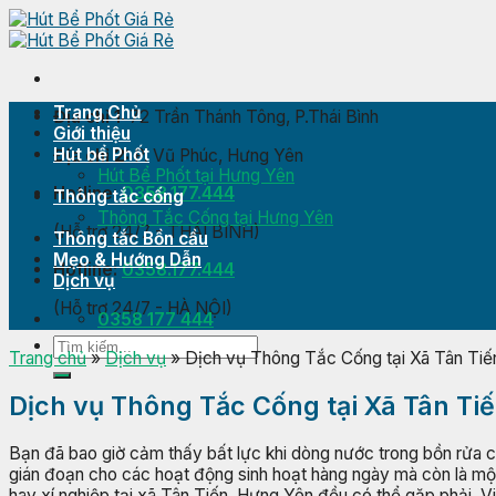
Skip
to
content
Trang Chủ
Địa chỉ 1:
72 Trần Thánh Tông, P.Thái Bình
Giới thiệu
Hút bể Phốt
Địa chỉ 2:
P. Vũ Phúc, Hưng Yên
Hút Bể Phốt tại Hưng Yên
Hotline:
0358.177.444
Thông tắc cống
Thông Tắc Cống tại Hưng Yên
(Hỗ trợ 24/7 - THÁI BÌNH)
Thông tắc Bồn cầu
Mẹo & Hướng Dẫn
Hotline:
0358.177.444
Dịch vụ
(Hỗ trợ 24/7 - HÀ NỘI)
0358 177 444
Trang chủ
»
Dịch vụ
»
Dịch vụ Thông Tắc Cống tại Xã Tân Tiế
Dịch vụ Thông Tắc Cống tại Xã Tân Ti
Bạn đã bao giờ cảm thấy bất lực khi dòng nước trong bồn rửa cứ 
gián đoạn cho các hoạt động sinh hoạt hàng ngày mà còn là một 
hay xí nghiệp tại xã Tân Tiến, Hưng Yên đều có thể gặp phải. V