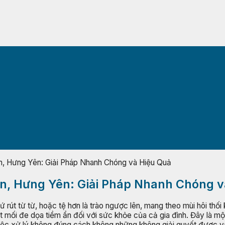
n, Hưng Yên: Giải Pháp Nhanh Chóng và Hiệu Quả
ến, Hưng Yên: Giải Pháp Nhanh Chóng 
rút từ từ, hoặc tệ hơn là trào ngược lên, mang theo mùi hôi thối
mối đe dọa tiềm ẩn đối với sức khỏe của cả gia đình. Đây là một
iệc xử lý không đúng cách không những không giải quyết được vấn 