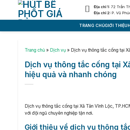
Skip
Địa chỉ 1:
72 Trần T
to
Địa chỉ 2:
P. Vũ Phú
content
TRANG CHỦ
GIỚI THIỆU
Trang chủ
»
Dịch vụ
»
Dịch vụ thông tắc cống tại X
Dịch vụ thông tắc cống tại 
hiệu quả và nhanh chóng
Dịch vụ thông tắc cống tại Xã Tân Vĩnh Lộc, TP.HCM u
với đội ngũ chuyên nghiệp tận nơi.
Giới thiệu về dịch vụ thông t