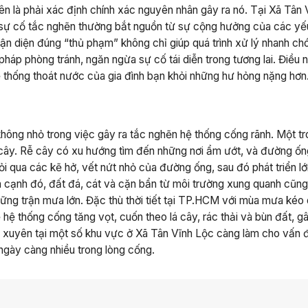
tiên là phải xác định chính xác nguyên nhân gây ra nó. Tại Xã Tân 
sự cố tắc nghẽn thường bắt nguồn từ sự cộng hưởng của các yế
hận diện đúng “thủ phạm” không chỉ giúp quá trình xử lý nhanh ch
háp phòng tránh, ngăn ngừa sự cố tái diễn trong tương lai. Điều 
ệ thống thoát nước của gia đình bạn khỏi những hư hỏng nặng hơn
không nhỏ trong việc gây ra tắc nghẽn hệ thống cống rãnh. Một t
 cây. Rễ cây có xu hướng tìm đến những nơi ẩm ướt, và đường ố
lỏi qua các kẽ hở, vết nứt nhỏ của đường ống, sau đó phát triển l
n cạnh đó, đất đá, cát và cặn bẩn từ môi trường xung quanh cũn
hững trận mưa lớn. Đặc thù thời tiết tại TP.HCM với mùa mưa kéo 
hệ thống cống tăng vọt, cuốn theo lá cây, rác thải và bùn đất, g
g xuyên tại một số khu vực ở Xã Tân Vĩnh Lộc càng làm cho vấn 
 ngày càng nhiều trong lòng cống.