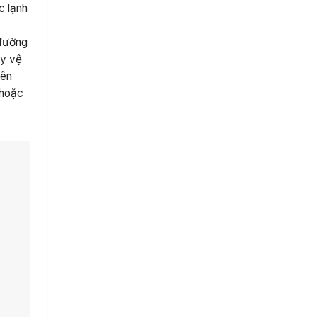
c lạnh
 đường
ấy vệ
yên
 hoặc