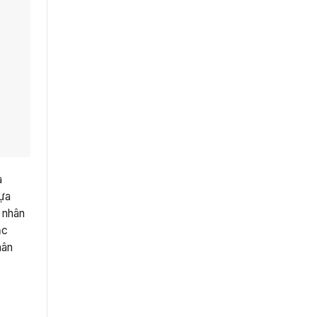
a
lựa
 nhân
ặc
hân