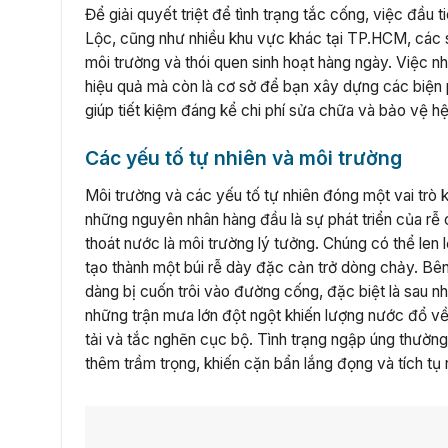
Để giải quyết triệt để tình trạng tắc cống, việc đầu 
Lộc, cũng như nhiều khu vực khác tại TP.HCM, các 
môi trường và thói quen sinh hoạt hàng ngày. Việc n
hiệu quả mà còn là cơ sở để bạn xây dựng các biện p
giúp tiết kiệm đáng kể chi phí sửa chữa và bảo vệ h
Các yếu tố tự nhiên và môi trường
Môi trường và các yếu tố tự nhiên đóng một vai trò 
những nguyên nhân hàng đầu là sự phát triển của rễ
thoát nước là môi trường lý tưởng. Chúng có thể len 
tạo thành một búi rễ dày đặc cản trở dòng chảy. Bê
dàng bị cuốn trôi vào đường cống, đặc biệt là sau n
những trận mưa lớn đột ngột khiến lượng nước đổ về 
tải và tắc nghẽn cục bộ. Tình trạng ngập úng thườn
thêm trầm trọng, khiến cặn bẩn lắng đọng và tích tụ