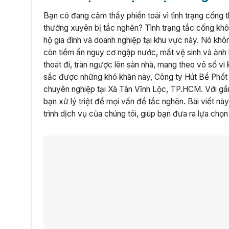
Bạn có đang cảm thấy phiền toái vì tình trạng cống 
thường xuyên bị tắc nghẽn? Tình trạng tắc cống khô
hộ gia đình và doanh nghiệp tại khu vực này. Nó khôn
còn tiềm ẩn nguy cơ ngập nước, mất vệ sinh và ảnh 
thoát đi, tràn ngược lên sàn nhà, mang theo vô số v
sắc được những khó khăn này, Công ty Hút Bể Phốt 
chuyên nghiệp tại Xã Tân Vĩnh Lộc, TP.HCM. Với gần 
bạn xử lý triệt để mọi vấn đề tắc nghẽn. Bài viết nà
trình dịch vụ của chúng tôi, giúp bạn đưa ra lựa chọ