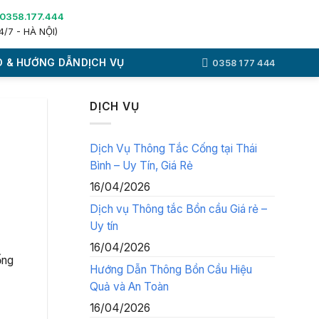
0358.177.444
4/7 - HÀ NỘI)
 & HƯỚNG DẪN
DỊCH VỤ
0358 177 444
DỊCH VỤ
Dịch Vụ Thông Tắc Cống tại Thái
Bình – Uy Tín, Giá Rẻ
16/04/2026
Dịch vụ Thông tắc Bồn cầu Giá rẻ –
Uy tín
16/04/2026
ống
Hướng Dẫn Thông Bồn Cầu Hiệu
Quả và An Toàn
16/04/2026