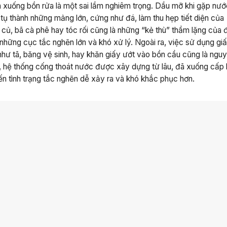
ăn xuống bồn rửa là một sai lầm nghiêm trọng. Dầu mỡ khi gặp nướ
 tụ thành những mảng lớn, cứng như đá, làm thu hẹp tiết diện của
 củ, bã cà phê hay tóc rối cũng là những “kẻ thù” thầm lặng của
những cục tắc nghẽn lớn và khó xử lý. Ngoài ra, việc sử dụng gi
 như tã, băng vệ sinh, hay khăn giấy ướt vào bồn cầu cũng là ngu
, hệ thống cống thoát nước được xây dựng từ lâu, đã xuống cấp
iến tình trạng tắc nghẽn dễ xảy ra và khó khắc phục hơn.