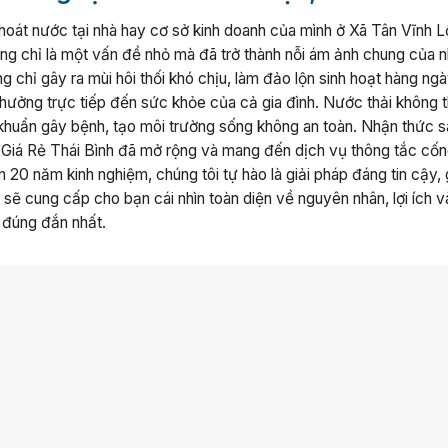
thoát nước tại nhà hay cơ sở kinh doanh của mình ở Xã Tân Vĩnh 
ng chỉ là một vấn đề nhỏ mà đã trở thành nỗi ám ảnh chung của n
g chỉ gây ra mùi hôi thối khó chịu, làm đảo lộn sinh hoạt hàng ng
hưởng trực tiếp đến sức khỏe của cả gia đình. Nước thải không 
i khuẩn gây bệnh, tạo môi trường sống không an toàn. Nhận thức 
Giá Rẻ Thái Bình đã mở rộng và mang đến dịch vụ thông tắc cố
20 năm kinh nghiệm, chúng tôi tự hào là giải pháp đáng tin cậy, 
y sẽ cung cấp cho bạn cái nhìn toàn diện về nguyên nhân, lợi ích 
n đúng đắn nhất.