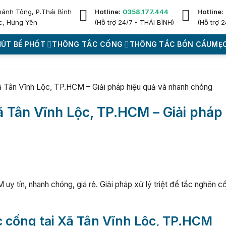
hánh Tông, P.Thái Bình
Hotline:
0358.177.444
Hotline:
c, Hưng Yên
(Hỗ trợ 24/7 - THÁI BÌNH)
(Hỗ trợ 2
HÚT BỂ PHỐT
THÔNG TẮC CỐNG
THÔNG TẮC BỒN CẦU
MẸO
ã Tân Vĩnh Lộc, TP.HCM – Giải pháp hiệu quả và nhanh chóng
Xã Tân Vĩnh Lộc, TP.HCM – Giải pháp
y tín, nhanh chóng, giá rẻ. Giải pháp xử lý triệt để tắc nghẽn c
ắc cống tại Xã Tân Vĩnh Lộc, TP.HCM