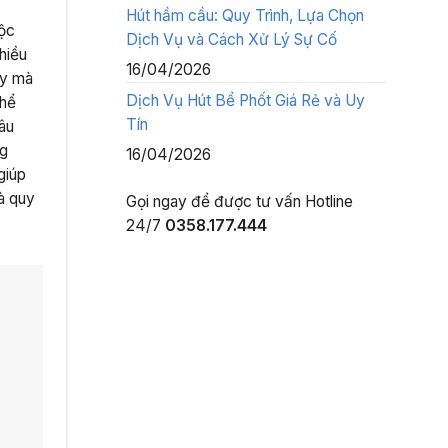
Hút hầm cầu: Quy Trình, Lựa Chọn
Lộc
Dịch Vụ và Cách Xử Lý Sự Cố
hiều
16/04/2026
ày mà
Dịch Vụ Hút Bể Phốt Giá Rẻ và Uy
thể
Tín
sâu
ng
16/04/2026
giúp
và quy
Gọi ngay để được tư vấn
Hotline
24/7
0358.177.444