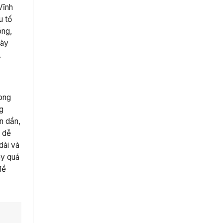
Vĩnh
u tố
óng,
này
.
rong
ng
ớn dần,
g dễ
dài và
ây quá
đề