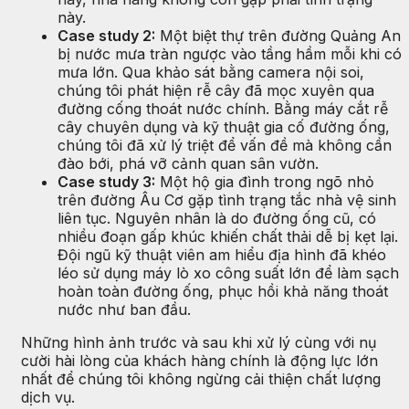
này.
Case study 2:
Một biệt thự trên đường Quảng An
bị nước mưa tràn ngược vào tầng hầm mỗi khi có
mưa lớn. Qua khảo sát bằng camera nội soi,
chúng tôi phát hiện rễ cây đã mọc xuyên qua
đường cống thoát nước chính. Bằng máy cắt rễ
cây chuyên dụng và kỹ thuật gia cố đường ống,
chúng tôi đã xử lý triệt để vấn đề mà không cần
đào bới, phá vỡ cảnh quan sân vườn.
Case study 3:
Một hộ gia đình trong ngõ nhỏ
trên đường Âu Cơ gặp tình trạng tắc nhà vệ sinh
liên tục. Nguyên nhân là do đường ống cũ, có
nhiều đoạn gấp khúc khiến chất thải dễ bị kẹt lại.
Đội ngũ kỹ thuật viên am hiểu địa hình đã khéo
léo sử dụng máy lò xo công suất lớn để làm sạch
hoàn toàn đường ống, phục hồi khả năng thoát
nước như ban đầu.
Những hình ảnh trước và sau khi xử lý cùng với nụ
cười hài lòng của khách hàng chính là động lực lớn
nhất để chúng tôi không ngừng cải thiện chất lượng
dịch vụ.