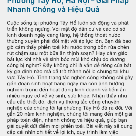
Phường Tây Hồ, Hà Nội – Giải Pháp
Nhanh Chóng và Hiệu Quả
Cuộc sống tại phường Tây Hồ luôn sôi động và phát
triển không ngừng. Với mật độ dân cư và các cơ sở
kinh doanh ngày càng tăng, hệ thống thoát nước
thường xuyên phải đối mặt với áp lực lớn. Bạn đã bao
giờ cảm thấy phiền toái khi nước trong bồn rửa chén
rút chậm sau một bữa ăn thịnh soạn? Hay cảm giác
bất lực khi nhà vệ sinh bốc mùi khó chịu do đường
cống bị nghẹt? Đây không chỉ là vấn đề riêng của bất
kỳ gia đình nào mà đã trở thành nỗi lo chung tại khu
vực Tây Hồ. Tình trạng tắc nghẽn cống không chỉ gây
gián đoạn sinh hoạt hàng ngày mà còn ảnh hưởng
nghiêm trọng đến hoạt động kinh doanh và tiềm ẩn
nhiều nguy cơ về vệ sinh, sức khỏe. Nhận thấy nhu
cầu cấp thiết đó, dịch vụ thông tắc cống chuyên
nghiệp của chúng tôi tại phường Tây Hồ đã ra đời. Với
gần 20 năm kinh nghiệm, chúng tôi mang đến một giải
pháp toàn diện, nhanh chóng và hiệu quả, giúp bạn
giải quyết dứt điểm mọi phiền toái. Bài viết này sẽ cung
cấp cái nhìn chi tiết về lợi ích, quy trình làm việc