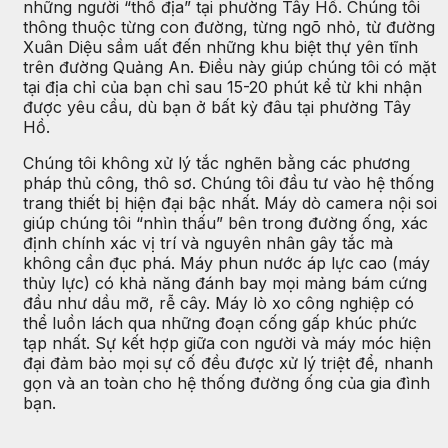
những người “thổ địa” tại phường Tây Hồ. Chúng tôi
thông thuộc từng con đường, từng ngõ nhỏ, từ đường
Xuân Diệu sầm uất đến những khu biệt thự yên tĩnh
trên đường Quảng An. Điều này giúp chúng tôi có mặt
tại địa chỉ của bạn chỉ sau 15-20 phút kể từ khi nhận
được yêu cầu, dù bạn ở bất kỳ đâu tại phường Tây
Hồ.
Chúng tôi không xử lý tắc nghẽn bằng các phương
pháp thủ công, thô sơ. Chúng tôi đầu tư vào hệ thống
trang thiết bị hiện đại bậc nhất. Máy dò camera nội soi
giúp chúng tôi “nhìn thấu” bên trong đường ống, xác
định chính xác vị trí và nguyên nhân gây tắc mà
không cần đục phá. Máy phun nước áp lực cao (máy
thủy lực) có khả năng đánh bay mọi mảng bám cứng
đầu như dầu mỡ, rễ cây. Máy lò xo công nghiệp có
thể luồn lách qua những đoạn cống gấp khúc phức
tạp nhất. Sự kết hợp giữa con người và máy móc hiện
đại đảm bảo mọi sự cố đều được xử lý triệt để, nhanh
gọn và an toàn cho hệ thống đường ống của gia đình
bạn.