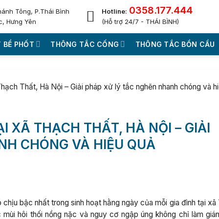
0358.177.444
hánh Tông, P.Thái Bình
Hotline:
c, Hưng Yên
(Hỗ trợ 24/7 - THÁI BÌNH)
 BỂ PHỐT
THÔNG TẮC CỐNG
THÔNG TẮC BỒN CẦU
ạch Thất, Hà Nội – Giải pháp xử lý tắc nghẽn nhanh chóng và h
 XÃ THẠCH THẤT, HÀ NỘI – GIẢI
NH CHÓNG VÀ HIỆU QUẢ
 chịu bậc nhất trong sinh hoạt hằng ngày của mỗi gia đình tại x
ốc mùi hôi thối nồng nặc và nguy cơ ngập úng không chỉ làm giá