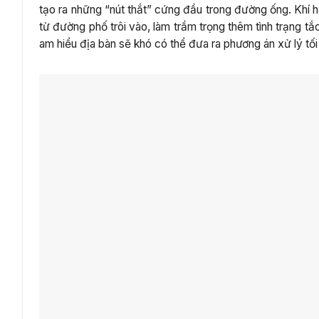
tạo ra những “nút thắt” cứng đầu trong đường ống. Khí h
từ đường phố trôi vào, làm trầm trọng thêm tình trạng tắ
am hiểu địa bàn sẽ khó có thể đưa ra phương án xử lý tối