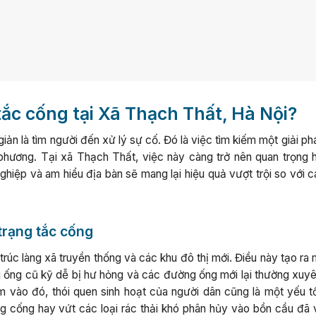
tắc cống tại Xã Thạch Thất, Hà Nội?
ản là tìm người đến xử lý sự cố. Đó là việc tìm kiếm một giải p
a phương. Tại xã Thạch Thất, việc này càng trở nên quan trọng 
iệp và am hiểu địa bàn sẽ mang lại hiệu quả vượt trội so với cá
trạng tắc cống
rúc làng xã truyền thống và các khu đô thị mới. Điều này tạo ra
 ống cũ kỹ dễ bị hư hỏng và các đường ống mới lại thường xuyê
m vào đó, thói quen sinh hoạt của người dân cũng là một yếu t
g cống hay vứt các loại rác thải khó phân hủy vào bồn cầu đã v