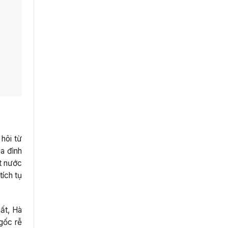
hôi từ
ia đình
t nước
tích tụ
hất, Hà
gốc rễ