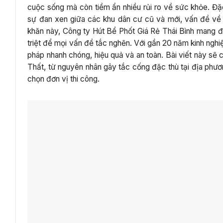
cuộc sống mà còn tiềm ẩn nhiều rủi ro về sức khỏe. Đặ
sự đan xen giữa các khu dân cư cũ và mới, vấn đề về 
khăn này, Công ty Hút Bể Phốt Giá Rẻ Thái Bình mang đ
triệt để mọi vấn đề tắc nghẽn. Với gần 20 năm kinh nghiệ
pháp nhanh chóng, hiệu quả và an toàn. Bài viết này sẽ 
Thất, từ nguyên nhân gây tắc cống đặc thù tại địa phươn
chọn đơn vị thi công.