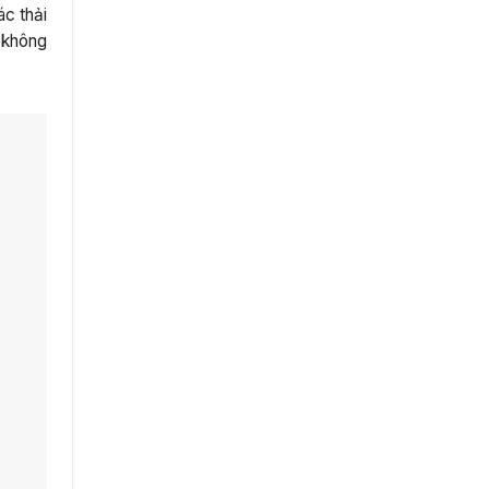
ác thải
t không