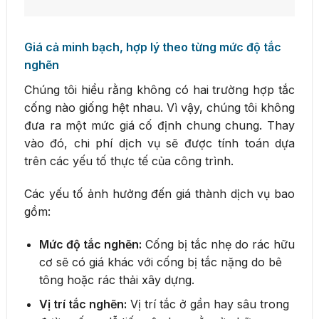
Giá cả minh bạch, hợp lý theo từng mức độ tắc
nghẽn
Chúng tôi hiểu rằng không có hai trường hợp tắc
cống nào giống hệt nhau. Vì vậy, chúng tôi không
đưa ra một mức giá cố định chung chung. Thay
vào đó, chi phí dịch vụ sẽ được tính toán dựa
trên các yếu tố thực tế của công trình.
Các yếu tố ảnh hưởng đến giá thành dịch vụ bao
gồm:
Mức độ tắc nghẽn:
Cống bị tắc nhẹ do rác hữu
cơ sẽ có giá khác với cống bị tắc nặng do bê
tông hoặc rác thải xây dựng.
Vị trí tắc nghẽn:
Vị trí tắc ở gần hay sâu trong