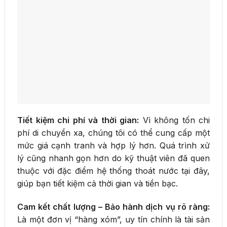
Tiết kiệm chi phí và thời gian:
Vì không tốn chi
phí di chuyển xa, chúng tôi có thể cung cấp một
mức giá cạnh tranh và hợp lý hơn. Quá trình xử
lý cũng nhanh gọn hơn do kỹ thuật viên đã quen
thuộc với đặc điểm hệ thống thoát nước tại đây,
giúp bạn tiết kiệm cả thời gian và tiền bạc.
Cam kết chất lượng – Bảo hành dịch vụ rõ ràng:
Là một đơn vị “hàng xóm”, uy tín chính là tài sản