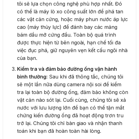
tôi sẽ lựa chọn công nghệ phù hợp nhất. Đó
có thể là máy lò xo công suất lớn để phá tan
các vật cản cứng, hoặc máy phun nước áp lực
cao (máy thủy lực) để đánh bay các mảng
bám dầu mỡ cứng đầu. Toàn bộ quá trình
được thực hiện từ bên ngoài, hạn chế tối đa
việc đục phá, giữ nguyên vẹn kết cấu ngôi nhà
của bạn.
Kiểm tra và đảm bảo đường ống vận hành
bình thường:
Sau khi đã thông tắc, chúng tôi
sẽ một lần nữa dùng camera nội soi để kiểm
tra lại toàn bộ đường ống, đảm bảo không còn
vật cản nào sót lại. Cuối cùng, chúng tôi sẽ xả
nước với lưu lượng lớn để bạn có thể tận mắt
chứng kiến đường ống đã hoạt động trơn tru
trở lại. Chúng tôi chỉ bàn giao và nhận thanh
toán khi bạn đã hoàn toàn hài lòng.