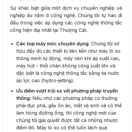
Sự khác biệt giữa một dịch vụ chuyên nghiệp và
nghiệp dư nằm ở công nghệ. Chúng tôi tự hào đi
đầu trong việc áp dụng các công nghệ thông tắc
cống hiện đại nhất tại Thượng Cát.
Các loại máy móc chuyên dụng:
Chúng tôi sở
hữu đầy đủ các thiết bị tiên tiến như máy lò xo
thông minh tự động, máy nén khí áp suất cao,
máy hút – thổi chân không công suất lớn và
đặc biệt là công nghệ thông tắc bằng tia nước
áp lực cao (hydro-jetting).
Ưu điểm vượt trội so với phương pháp truyền
thống:
Nếu như các phương pháp cũ thường
phải đục phá, gây ồn ào, mất vệ sinh và có thể
làm hỏng đường ống, thì công nghệ mới của
chúng tôi giải quyết được tất cả những nhược
điểm đó. Máy lò xo có thể luồn lách qua