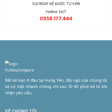
GỌI NGAY ĐỂ ĐƯỢC TƯ VẤN
Hotline 24/7
0358.177.444
Bất kể bạn ở đâu tại Hưng Yên, đội ngũ của chúng tôi
sẽ có mặt nhanh chóng chỉ sau 15-30 phút kể từ khi
nhận yêu cầu.
VỀ CHÚNG TÔI