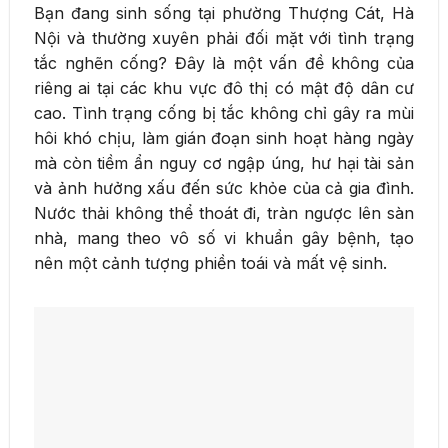
Bạn đang sinh sống tại phường Thượng Cát, Hà
Nội và thường xuyên phải đối mặt với tình trạng
tắc nghẽn cống? Đây là một vấn đề không của
riêng ai tại các khu vực đô thị có mật độ dân cư
cao. Tình trạng cống bị tắc không chỉ gây ra mùi
hôi khó chịu, làm gián đoạn sinh hoạt hàng ngày
mà còn tiềm ẩn nguy cơ ngập úng, hư hại tài sản
và ảnh hưởng xấu đến sức khỏe của cả gia đình.
Nước thải không thể thoát đi, tràn ngược lên sàn
nhà, mang theo vô số vi khuẩn gây bệnh, tạo
nên một cảnh tượng phiền toái và mất vệ sinh.