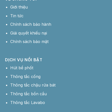
Giới thiệu
Tin tức
Chính sách bảo hành
Giải quyết khiếu nại
Chính sách bảo mật
DỊCH VỤ NỔI BẬT
Hút bể phốt
Thông tắc cống
Thông tắc chậu rửa bát
Thông tắc bồn cầu
Thông tắc Lavabo