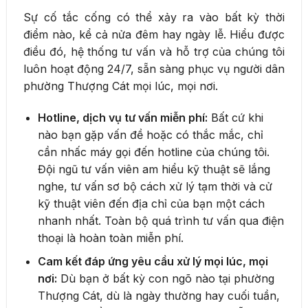
Sự cố tắc cống có thể xảy ra vào bất kỳ thời
điểm nào, kể cả nửa đêm hay ngày lễ. Hiểu được
điều đó, hệ thống tư vấn và hỗ trợ của chúng tôi
luôn hoạt động 24/7, sẵn sàng phục vụ người dân
phường Thượng Cát mọi lúc, mọi nơi.
Hotline, dịch vụ tư vấn miễn phí:
Bất cứ khi
nào bạn gặp vấn đề hoặc có thắc mắc, chỉ
cần nhấc máy gọi đến hotline của chúng tôi.
Đội ngũ tư vấn viên am hiểu kỹ thuật sẽ lắng
nghe, tư vấn sơ bộ cách xử lý tạm thời và cử
kỹ thuật viên đến địa chỉ của bạn một cách
nhanh nhất. Toàn bộ quá trình tư vấn qua điện
thoại là hoàn toàn miễn phí.
Cam kết đáp ứng yêu cầu xử lý mọi lúc, mọi
nơi:
Dù bạn ở bất kỳ con ngõ nào tại phường
Thượng Cát, dù là ngày thường hay cuối tuần,