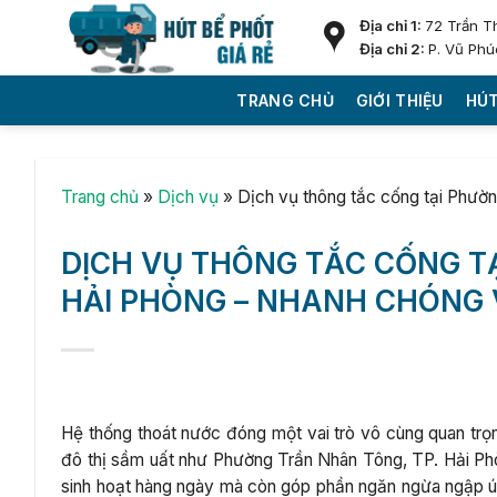
Skip
Địa chỉ 1:
72 Trần T
to
Địa chỉ 2:
P. Vũ Phú
content
TRANG CHỦ
GIỚI THIỆU
HÚT
Trang chủ
»
Dịch vụ
»
Dịch vụ thông tắc cống tại Phườ
DỊCH VỤ THÔNG TẮC CỐNG T
HẢI PHÒNG – NHANH CHÓNG 
Hệ thống thoát nước đóng một vai trò vô cùng quan trọng
đô thị sầm uất như Phường Trần Nhân Tông, TP. Hải Phò
sinh hoạt hàng ngày mà còn góp phần ngăn ngừa ngập ú