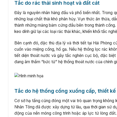
Tắc do rác thải sinh hoạt và đất cát
Đây là nguyên nhân hàng đầu và phổ biến nhất. Trong quá
những loại chất thải khó phân hủy. Vụn thức ăn thừa, dầu
thành những mảng bám cứng đầu bên trong thành cống. Đ
keo dính giữ lại các loại rác thải khác, khiến khối tắc ng
Bên cạnh đó, đặc thù địa lý và thời tiết tại Hải Phòng 
cuốn vào miệng cống, hố ga. Nếu hệ thống lọc rác khôn
tiết diện thoát nước và gây tắc nghẽn cục bộ, đặc biệt 
đang âm thầm “bức tử” hệ thống thoát nước của chính gi
Tắc do hệ thống cống xuống cấp, thiết k
Cơ sở hạ tầng cũng đóng một vai trò quan trọng không
Nhân Tông đã được xây dựng từ lâu, qua thời gian sử dụ
động của nền móng công trình hoặc áp lực từ lòng đất. 