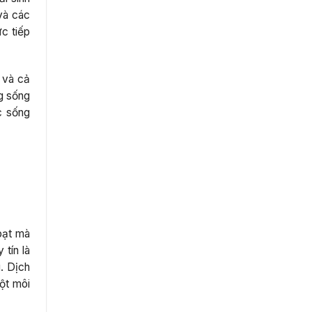
và các
c tiếp
 và cả
g sống
c sống
hoạt mà
tín là
i. Dịch
một môi