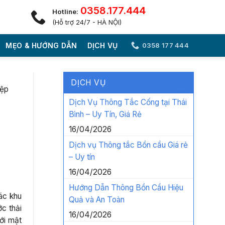
0358.177.444
Hotline:
(Hỗ trợ 24/7 - HÀ NỘI)
MẸO & HƯỚNG DẪN
DỊCH VỤ
0358 177 444
DỊCH VỤ
iệp
Dịch Vụ Thông Tắc Cống tại Thái
Bình – Uy Tín, Giá Rẻ
16/04/2026
Dịch vụ Thông tắc Bồn cầu Giá rẻ
– Uy tín
16/04/2026
Hướng Dẫn Thông Bồn Cầu Hiệu
ác khu
Quả và An Toàn
c thải
16/04/2026
ới mật