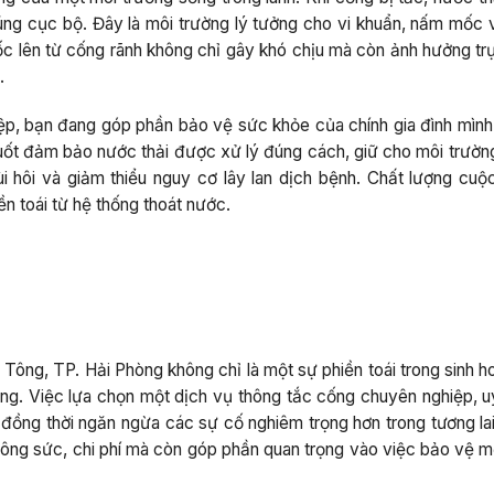
p úng cục bộ. Đây là môi trường lý tưởng cho vi khuẩn, nấm mốc 
ốc lên từ cống rãnh không chỉ gây khó chịu mà còn ảnh hưởng trự
.
iệp, bạn đang góp phần bảo vệ sức khỏe của chính gia đình mình
uốt đảm bảo nước thải được xử lý đúng cách, giữ cho môi trườn
 hôi và giảm thiểu nguy cơ lây lan dịch bệnh. Chất lượng cuộ
n toái từ hệ thống thoát nước.
 Tông, TP. Hải Phòng không chỉ là một sự phiền toái trong sinh 
g. Việc lựa chọn một dịch vụ thông tắc cống chuyên nghiệp, uy 
, đồng thời ngăn ngừa các sự cố nghiêm trọng hơn trong tương la
, công sức, chi phí mà còn góp phần quan trọng vào việc bảo vệ 