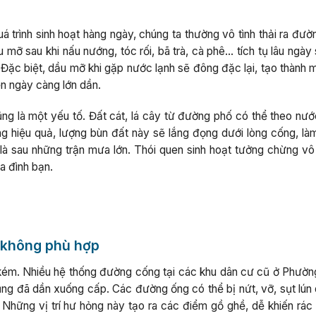
 trình sinh hoạt hàng ngày, chúng ta thường vô tình thải ra đườ
 mỡ sau khi nấu nướng, tóc rối, bã trà, cà phê… tích tụ lâu ngày
ặc biệt, dầu mỡ khi gặp nước lạnh sẽ đông đặc lại, tạo thành m
hẽn ngày càng lớn dần.
cũng là một yếu tố. Đất cát, lá cây từ đường phố có thể theo nư
g hiệu quả, lượng bùn đất này sẽ lắng đọng dưới lòng cống, là
là sau những trận mưa lớn. Thói quen sinh hoạt tưởng chừng vô h
a đình bạn.
ế không phù hợp
 kém. Nhiều hệ thống đường cống tại các khu dân cư cũ ở Phườn
ng đã dần xuống cấp. Các đường ống có thể bị nứt, vỡ, sụt lún 
Những vị trí hư hỏng này tạo ra các điểm gồ ghề, dễ khiến rác t