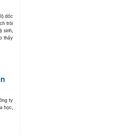
độ dốc
h trôi
 sinh,
ho thấy
ân
ông ty
a học,