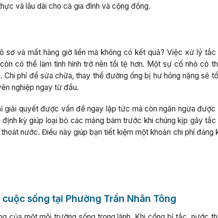
 thực và lâu dài cho cả gia đình và cộng đồng.
ô sơ và mất hàng giờ liền mà không có kết quả? Việc xử lý tắc
òn có thể làm tình hình trở nên tồi tệ hơn. Một sự cố nhỏ có th
g. Chi phí để sửa chữa, thay thế đường ống bị hư hỏng nặng sẽ t
uyên nghiệp ngay từ đầu.
hỉ giải quyết được vấn đề ngay lập tức mà còn ngăn ngừa được
 định kỳ giúp loại bỏ các mảng bám trước khi chúng kịp gây tắc
 thoát nước. Điều này giúp bạn tiết kiệm một khoản chi phí đáng
g cuộc sống tại Phường Trần Nhân Tông
g của một môi trường sống trong lành. Khi cống bị tắc, nước thả