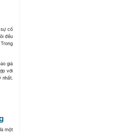
 sự cố
ôi đều
. Trong
áo giá
hợp với
 nhất.
ng
là một