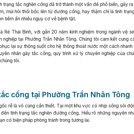
ình trạng tắc nghẽn cống đã trở thành một vấn đề phổ biến, gây r
m, mùi hôi thối bốc lên từ đường cống, hay thậm chí là tình trạ
n tiềm ẩn nhiều nguy cơ về bệnh tật.
á Rẻ Thái Bình, với gần 20 năm kinh nghiệm trong ngành vệ si
n nghiệp tại Phường Trần Nhân Tông. Chúng tôi cam kết cung cấ
i phục lại sự thông suốt cho hệ thống thoát nước một cách nhanh
nguyên nhân gây tắc cống, quy trình xử lý chuyên nghiệp của chú
chúng tôi.
tắc cống tại Phường Trần Nhân Tông
 gốc rễ là vô cùng cần thiết. Tại một khu vực có nhịp sống sôi đ
 đến tình trạng tắc nghẽn đường cống. Hiểu rõ những nguyên nh
ạn có biện pháp phòng tránh trong tương lai.