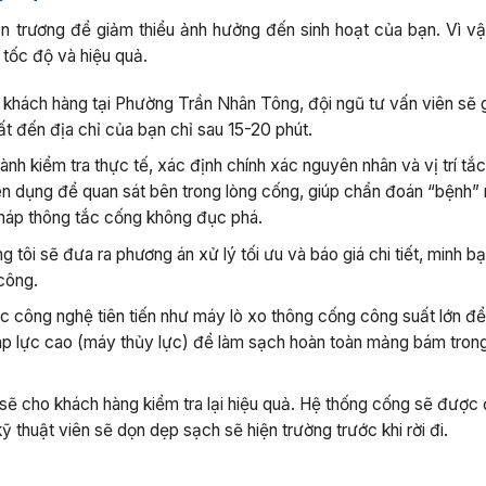
n trương để giảm thiểu ảnh hưởng đến sinh hoạt của bạn. Vì vậ
 tốc độ và hiệu quả.
khách hàng tại Phường Trần Nhân Tông, đội ngũ tư vấn viên sẽ 
ất đến địa chỉ của bạn chỉ sau 15-20 phút.
ành kiểm tra thực tế, xác định chính xác nguyên nhân và vị trí tắ
ên dụng để quan sát bên trong lòng cống, giúp chẩn đoán “bệnh”
háp thông tắc cống không đục phá.
 tôi sẽ đưa ra phương án xử lý tối ưu và báo giá chi tiết, minh b
 công.
c công nghệ tiên tiến như máy lò xo thông cống công suất lớn đ
áp lực cao (máy thủy lực) để làm sạch hoàn toàn mảng bám tron
i sẽ cho khách hàng kiểm tra lại hiệu quả. Hệ thống cống sẽ đượ
 thuật viên sẽ dọn dẹp sạch sẽ hiện trường trước khi rời đi.