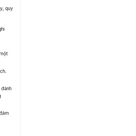
y, quy
ghi
c
 một
ạch.
ể đánh
g
c đảm