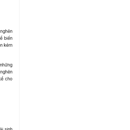
 nghẽn
ể biến
ốn kém
 những
 nghẽn
 kể cho
i sinh