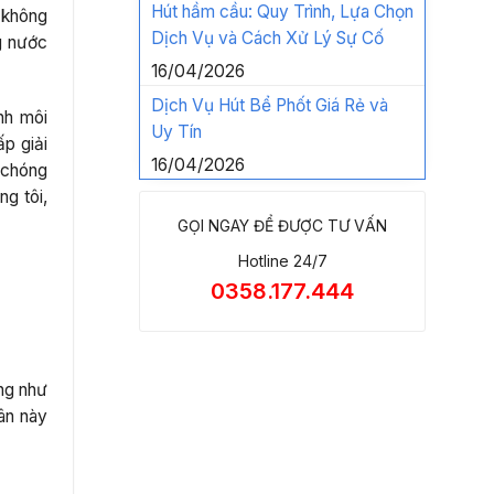
Hút hầm cầu: Quy Trình, Lựa Chọn
a không
Dịch Vụ và Cách Xử Lý Sự Cố
ng nước
16/04/2026
Dịch Vụ Hút Bể Phốt Giá Rẻ và
nh môi
Uy Tín
p giải
16/04/2026
 chóng
ng tôi,
GỌI NGAY ĐỂ ĐƯỢC TƯ VẤN
Hotline 24/7
0358.177.444
ộng như
ân này