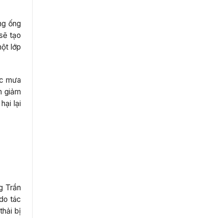
ng ống
 sẽ tạo
ột lớp
ớc mưa
m giảm
ại lại
g Trần
do tác
hải bị