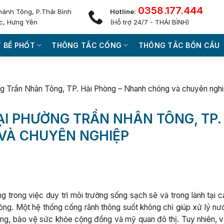
0358.177.444
hánh Tông, P.Thái Bình
Hotline:
c, Hưng Yên
(Hỗ trợ 24/7 - THÁI BÌNH)
 BỂ PHỐT
THÔNG TẮC CỐNG
THÔNG TẮC BỒN CẦU
ng Trần Nhân Tông, TP. Hải Phòng – Nhanh chóng và chuyên ngh
ẠI PHƯỜNG TRẦN NHÂN TÔNG, TP.
VÀ CHUYÊN NGHIỆP
 trong việc duy trì môi trường sống sạch sẽ và trong lành tại c
ng. Một hệ thống cống rãnh thông suốt không chỉ giúp xử lý nướ
ng, bảo vệ sức khỏe cộng đồng và mỹ quan đô thị. Tuy nhiên, v