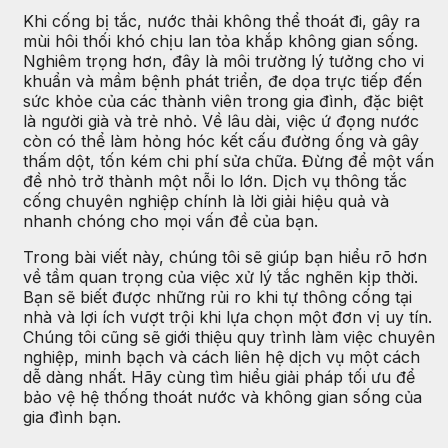
Khi cống bị tắc, nước thải không thể thoát đi, gây ra
mùi hôi thối khó chịu lan tỏa khắp không gian sống.
Nghiêm trọng hơn, đây là môi trường lý tưởng cho vi
khuẩn và mầm bệnh phát triển, đe dọa trực tiếp đến
sức khỏe của các thành viên trong gia đình, đặc biệt
là người già và trẻ nhỏ. Về lâu dài, việc ứ đọng nước
còn có thể làm hỏng hóc kết cấu đường ống và gây
thấm dột, tốn kém chi phí sửa chữa. Đừng để một vấn
đề nhỏ trở thành một nỗi lo lớn. Dịch vụ thông tắc
cống chuyên nghiệp chính là lời giải hiệu quả và
nhanh chóng cho mọi vấn đề của bạn.
Trong bài viết này, chúng tôi sẽ giúp bạn hiểu rõ hơn
về tầm quan trọng của việc xử lý tắc nghẽn kịp thời.
Bạn sẽ biết được những rủi ro khi tự thông cống tại
nhà và lợi ích vượt trội khi lựa chọn một đơn vị uy tín.
Chúng tôi cũng sẽ giới thiệu quy trình làm việc chuyên
nghiệp, minh bạch và cách liên hệ dịch vụ một cách
dễ dàng nhất. Hãy cùng tìm hiểu giải pháp tối ưu để
bảo vệ hệ thống thoát nước và không gian sống của
gia đình bạn.