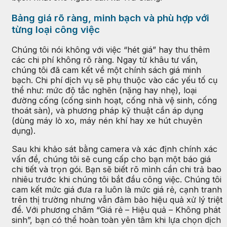
Bảng giá rõ ràng, minh bạch và phù hợp với
từng loại công việc
Chúng tôi nói không với việc “hét giá” hay thu thêm
các chi phí không rõ ràng. Ngay từ khâu tư vấn,
chúng tôi đã cam kết về một chính sách giá minh
bạch. Chi phí dịch vụ sẽ phụ thuộc vào các yếu tố cụ
thể như: mức độ tắc nghẽn (nặng hay nhẹ), loại
đường cống (cống sinh hoạt, cống nhà vệ sinh, cống
thoát sàn), và phương pháp kỹ thuật cần áp dụng
(dùng máy lò xo, máy nén khí hay xe hút chuyên
dụng).
Sau khi khảo sát bằng camera và xác định chính xác
vấn đề, chúng tôi sẽ cung cấp cho bạn một báo giá
chi tiết và trọn gói. Bạn sẽ biết rõ mình cần chi trả bao
nhiêu trước khi chúng tôi bắt đầu công việc. Chúng tôi
cam kết mức giá đưa ra luôn là mức giá rẻ, cạnh tranh
trên thị trường nhưng vẫn đảm bảo hiệu quả xử lý triệt
để. Với phương châm “Giá rẻ – Hiệu quả – Không phát
sinh”, bạn có thể hoàn toàn yên tâm khi lựa chọn dịch