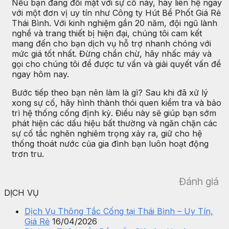
Nếu bạn đang đối mặt với sự cố này, hãy liên hệ ngay
với một đơn vị uy tín như Công ty Hút Bể Phốt Giá Rẻ
Thái Bình. Với kinh nghiệm gần 20 năm, đội ngũ lành
nghề và trang thiết bị hiện đại, chúng tôi cam kết
mang đến cho bạn dịch vụ hỗ trợ nhanh chóng với
mức giá tốt nhất. Đừng chần chừ, hãy nhấc máy và
gọi cho chúng tôi để được tư vấn và giải quyết vấn đề
ngay hôm nay.
Bước tiếp theo bạn nên làm là gì? Sau khi đã xử lý
xong sự cố, hãy hình thành thói quen kiểm tra và bảo
trì hệ thống cống định kỳ. Điều này sẽ giúp bạn sớm
phát hiện các dấu hiệu bất thường và ngăn chặn các
sự cố tắc nghẽn nghiêm trọng xảy ra, giữ cho hệ
thống thoát nước của gia đình bạn luôn hoạt động
trơn tru.
Đánh giá
DỊCH VỤ
Dịch Vụ Thông Tắc Cống tại Thái Bình – Uy Tín,
Giá Rẻ
16/04/2026