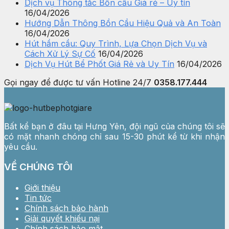
Dịch vụ Thông tắc Bồn cầu Giá rẻ – Uy tín
16/04/2026
Hướng Dẫn Thông Bồn Cầu Hiệu Quả và An Toàn
16/04/2026
Hút hầm cầu: Quy Trình, Lựa Chọn Dịch Vụ và
Cách Xử Lý Sự Cố
16/04/2026
Dịch Vụ Hút Bể Phốt Giá Rẻ và Uy Tín
16/04/2026
Gọi ngay để được tư vấn
Hotline 24/7
0358.177.444
Bất kể bạn ở đâu tại Hưng Yên, đội ngũ của chúng tôi sẽ
có mặt nhanh chóng chỉ sau 15-30 phút kể từ khi nhận
yêu cầu.
VỀ CHÚNG TÔI
Giới thiệu
Tin tức
Chính sách bảo hành
Giải quyết khiếu nại
Chính sách bảo mật