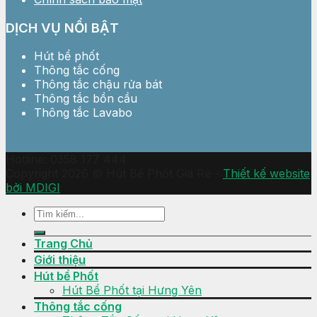
DỊCH VỤ NỔI BẬT
Hút bể phốt
Thông tắc cống
Thông tắc chậu rửa bát
Thông tắc bồn cầu
Thông tắc Lavabo
Hotline: 0358 177 444
Copyright 2026 © Hút Bể Phốt Giá Rẻ -
Thiết kế website
bởi MDIGI
Trang Chủ
Giới thiệu
Hút bể Phốt
Hút Bể Phốt tại Hưng Yên
Thông tắc cống