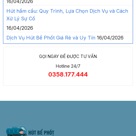
16/04/2026
Hút hầm cầu: Quy Trình, Lựa Chọn Dịch Vụ và Cách
Xử Lý Sự Cố
16/04/2026
Dịch Vụ Hút Bể Phốt Giá Rẻ và Uy Tín
16/04/2026
GỌI NGAY ĐỂ ĐƯỢC TƯ VẤN
Hotline 24/7
0358.177.444