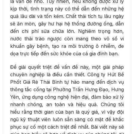
là vấn đề nhỏ. Tuy nhiên, nếu không được xử lý
kịp thời, tình trạng này có thể dẫn đến những hệ
quả lâu dài và tốn kém. Chất thải tích tụ lâu ngày
sẽ ăn mòn, gây hư hại hệ thống đường ống, dẫn
đến chi phí sửa chữa lớn. Nghiêm trọng hơn,
nước thải trào ngược còn mang theo vô số vi
khuẩn gây bệnh, tạo ra môi trường ô nhiễm, đe
dọa trực tiếp đến sức khỏe của cả gia đình bạn.
Để giải quyết triệt để vấn đề này, một giải pháp
chuyên nghiệp là điều cần thiết. Công ty Hút Bể
Phốt Giá Rẻ Thái Bình tự hào mang đến dịch vụ
thông tắc cống tại Phường Trần Hưng Đạo, Hưng
Yên, ứng dụng công nghệ hiện đại, đảm bảo xử lý
nhanh chóng, an toàn và hiệu quả. Chúng tôi
hiểu rằng thời gian của bạn là quý giá, vì vậy đội
ngũ kỹ thuật viên luôn sẵn sàng có mặt để khắc
phục sự cố một cách triệt để nhất. Bài viết này sẽ