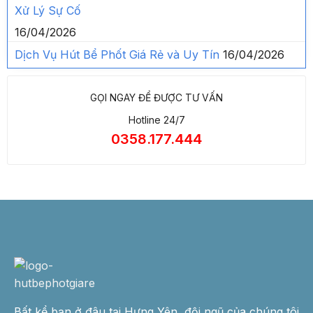
Xử Lý Sự Cố
16/04/2026
Dịch Vụ Hút Bể Phốt Giá Rẻ và Uy Tín
16/04/2026
GỌI NGAY ĐỂ ĐƯỢC TƯ VẤN
Hotline 24/7
0358.177.444
Bất kể bạn ở đâu tại Hưng Yên, đội ngũ của chúng tôi