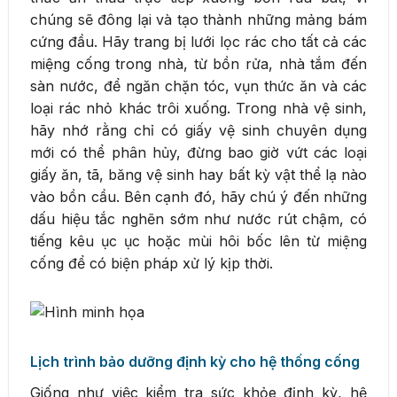
chúng sẽ đông lại và tạo thành những mảng bám
cứng đầu. Hãy trang bị lưới lọc rác cho tất cả các
miệng cống trong nhà, từ bồn rửa, nhà tắm đến
sàn nước, để ngăn chặn tóc, vụn thức ăn và các
loại rác nhỏ khác trôi xuống. Trong nhà vệ sinh,
hãy nhớ rằng chỉ có giấy vệ sinh chuyên dụng
mới có thể phân hủy, đừng bao giờ vứt các loại
giấy ăn, tã, băng vệ sinh hay bất kỳ vật thể lạ nào
vào bồn cầu. Bên cạnh đó, hãy chú ý đến những
dấu hiệu tắc nghẽn sớm như nước rút chậm, có
tiếng kêu ục ục hoặc mùi hôi bốc lên từ miệng
cống để có biện pháp xử lý kịp thời.
Lịch trình bảo dưỡng định kỳ cho hệ thống cống
Giống như việc kiểm tra sức khỏe định kỳ, hệ