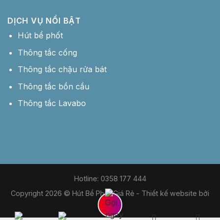
DỊCH VỤ NỔI BẬT
Hút bể phốt
Thông tắc cống
Thông tắc chậu rửa bát
Thông tắc bồn cầu
Thông tắc Lavabo
Hotline: 0358 177 444
Copyright 2026 © Hút Bể Phốt Giá Rẻ -
Thiết kế website bởi
MDIGI