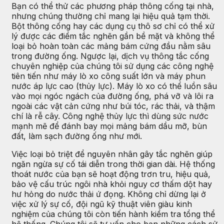
Bạn có thể thử các phương pháp thông cống tại nhà,
nhưng chúng thường chỉ mang lại hiệu quả tạm thời.
Bột thông cống hay các dụng cụ thô sơ chỉ có thể xử
lý được các điểm tắc nghẽn gần bề mặt và không thể
loại bỏ hoàn toàn các mảng bám cứng đầu nằm sâu
trong đường ống. Ngược lại, dịch vụ thông tắc cống
chuyên nghiệp của chúng tôi sử dụng các công nghệ
tiên tiến như máy lò xo công suất lớn và máy phun
nước áp lực cao (thủy lực). Máy lò xo có thể luồn sâu
vào mọi ngóc ngách của đường ống, phá vỡ và lôi ra
ngoài các vật cản cứng như búi tóc, rác thải, và thậm
chí là rễ cây. Công nghệ thủy lực thì dùng sức nước
mạnh mẽ để đánh bay mọi mảng bám dầu mỡ, bùn
đất, làm sạch đường ống như mới.
Việc loại bỏ triệt để nguyên nhân gây tắc nghẽn giúp
ngăn ngừa sự cố tái diễn trong thời gian dài. Hệ thống
thoát nước của bạn sẽ hoạt động trơn tru, hiệu quả,
bảo vệ cấu trúc ngôi nhà khỏi nguy cơ thấm dột hay
hư hỏng do nước thải ứ đọng. Không chỉ dừng lại ở
việc xử lý sự cố, đội ngũ kỹ thuật viên giàu kinh
nghiệm của chúng tôi còn tiến hành kiểm tra tổng thể