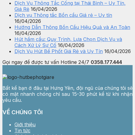
Dịch Vụ Thông Tắc Cống tại Thái Bình – Uy Tín,
Giá Rẻ
16/04/2026
Dịch vụ Thông tắc Bồn cầu Giá rẻ – Uy tín
16/04/2026
Hướng Dẫn Thông Bồn Cầu Hiệu Quả và An Toàn
16/04/2026
Hút hầm cầu: Quy Trình, Lựa Chọn Dịch Vụ và
Cách Xử Lý Sự Cố
16/04/2026
Dịch Vụ Hút Bể Phốt Giá Rẻ và Uy Tín
16/04/2026
Gọi ngay để được tư vấn
Hotline 24/7
0358.177.444
Bất kể bạn ở đâu tại Hưng Yên, đội ngũ của chúng tôi sẽ
có mặt nhanh chóng chỉ sau 15-30 phút kể từ khi nhận
yêu cầu.
VỀ CHÚNG TÔI
Giới thiệu
Tin tức