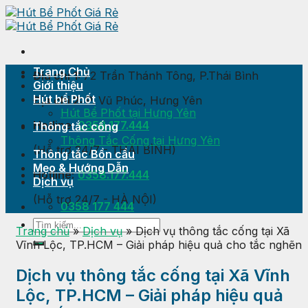
Skip
to
content
Trang Chủ
Địa chỉ 1:
72 Trần Thánh Tông, P.Thái Bình
Giới thiệu
Hút bể Phốt
Địa chỉ 2:
P. Vũ Phúc, Hưng Yên
Hút Bể Phốt tại Hưng Yên
Hotline:
0358.177.444
Thông tắc cống
Thông Tắc Cống tại Hưng Yên
(Hỗ trợ 24/7 - THÁI BÌNH)
Thông tắc Bồn cầu
Mẹo & Hướng Dẫn
Hotline:
0358.177.444
Dịch vụ
(Hỗ trợ 24/7 - HÀ NỘI)
0358 177 444
Trang chủ
»
Dịch vụ
»
Dịch vụ thông tắc cống tại Xã
Vĩnh Lộc, TP.HCM – Giải pháp hiệu quả cho tắc nghẽn
Dịch vụ thông tắc cống tại Xã Vĩnh
Lộc, TP.HCM – Giải pháp hiệu quả