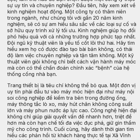
sự uy tín và chuyên nghiệp? Đầu tiên, hãy xem xét về
kinh nghiệm hoạt động. Một công ty có thâm niên
trong ngành, như chúng tôi với gần 20 năm kinh
nghiệm, sẽ có sự am hiểu sâu sắc về các loại sự cố và
sở hữu quy trình xử lý tối ưu. Kinh nghiệm giúp họ đối
phó hiệu quả với cả những trường hợp phức tạp nhất.
Đội ngũ kỹ thuật viên là yếu tố cốt lõi thứ hai. Hãy tìm
hiểu xem họ có được đào tạo bài bản không, có thái
độ làm việc chuyên nghiệp và tận tâm không. Một kỹ
thuật viên giỏi không chỉ biết cách vận hành máy móc
mà còn có thể chẩn đoán chính xác “bệnh” của hệ
thống cống nhà bạn.
Trang thiết bị là tiêu chí không thể bỏ qua. Một đơn vị
uy tín phải đầu tư vào máy móc hiện đại như máy nội
soi công nghiệp để kiểm tra bên trong đường ống,
máy thông tắc lò xo, máy hút chân không công suất
lớn và máy phun nước áp lực cao. Công nghệ hiện đại
không chỉ giúp giải quyết vấn đề nhanh hơn, triệt để
hơn mà còn hạn chế tối đa việc đục phá, giữ gìn thẩm
mỹ cho công trình. Cuối cùng, hãy dành thời gian tìm
hiểu các phản hồi từ khách hàng thực tế tại Xã Vĩnh