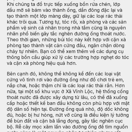
Khi chúng ta đổ trực tiếp xuống bồn rửa chén, lớp
dầu mỡ sẽ bám vào thành ống, dần đông đặc lại và
tạo thành một lớp màng dày, giữ lại các loại rác thải
khác trôi qua. Tương tự, tóc rối, xà phòng và các sản
phẩm vệ sinh cá nhân trong nhà tắm cũng là nguyên
nhân phổ biến gây tắc nghẽn đường ống thoát nước.
Theo thời gian, những búi tóc này kết hợp với cặn xà
phòng tạo thành vật cản cứng đầu, ngăn chặn dòng
chảy tự nhiên. Bạn có thể xem thêm về các dụng cụ
thông bồn cầu giúp xử lý các trường hợp nghẹt do tóc
và cặn xà phòng hiệu quả hơn.
Bên cạnh đó, không thể không kể đến các loại vật
cứng vô tình rơi vào đường ống như đồ chơi trẻ em,
nắp chai, hoặc thậm chí là các loại rác thải rắn. Hơn
nữa, tại một số khu vực ở Xã Vĩnh Lộc, hệ thống cống
thoát nước đã được xây dựng từ lâu, có thể đã xuống
cấp hoặc thiết kế ban đầu không còn phù hợp với mật
độ dân số hiện tại. Đường ống quá nhỏ, độ dốc không
đủ, hoặc bị hư hỏng, nứt vỡ cũng là điều kiện lý tưởng
để bùn đất và cặn bã lắng đọng, gây tắc nghẽn cục
bộ. Rễ cây mọc xâm lấn vào đường ống để tìm nguồn