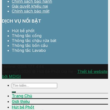
Chính sách bảo hành
Giải quyết khiếu nại
Chính sách bảo mật
DỊCH VỤ NỔI BẬT
Hút bể phốt
Thông tắc cống
Thông tắc chậu rửa bát
Thông tắc bồn cầu
Thông tắc Lavabo
Hotline: 0358 177 444
Copyright 2026 © Hút Bể Phốt Giá Rẻ -
Thiết kế website
bởi MDIGI
Trang Chủ
Giới thiệu
Hút bể Phốt