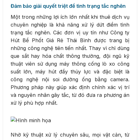
Đảm bảo giải quyết triệt để tình trạng tắc nghẽn
Một trong những lợi ích lớn nhất khi thuê dịch vụ
chuyên nghiệp là khả năng xử lý dứt điểm tình
trạng tắc nghẽn. Các đơn vị uy tín như Công ty
Hút Bể Phốt Giá Rẻ Thái Bình được trang bị
những công nghệ tiên tiến nhất. Thay vì chỉ dùng
que sắt hay hóa chất thông thường, đội ngũ kỹ
thuật viên sử dụng máy thông cống lò xo công
suất lớn, máy hút đẩy thủy lực và đặc biệt là
công nghệ nội soi đường ống bằng camera.
Phương pháp này giúp xác định chính xác vị trí
và nguyên nhân gây tắc, từ đó đưa ra phương án
xử lý phù hợp nhất.
Nhờ kỹ thuật xử lý chuyên sâu, mọi vật cản, từ