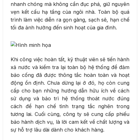
nhanh chóng mà không cần đục phá, giữ nguyên
vẹn kết cấu hạ tầng của ngôi nhà. Toàn bộ quá
trình làm việc diễn ra gọn gàng, sạch sẽ, hạn chế
tối đa ảnh hưởng đến sinh hoạt của gia đình.
Khi công việc hoàn tất, kỹ thuật viên sẽ tiến hành
xả nước và kiểm tra lại toàn bộ hệ thống để đảm
bảo cống đã được thông tắc hoàn toàn và hoạt
động ổn định. Chưa dừng lại ở đó, họ còn cung
cấp cho bạn những hướng dẫn hữu ích về cách
sử dụng và bảo trì hệ thống thoát nước đúng
cách để hạn chế tình trạng tắc nghẽn trong
tương lai. Cuối cùng, công ty sẽ cung cấp phiếu
bảo hành dịch vụ, là lời cam kết về chất lượng và
sự hỗ trợ lâu dài dành cho khách hàng.