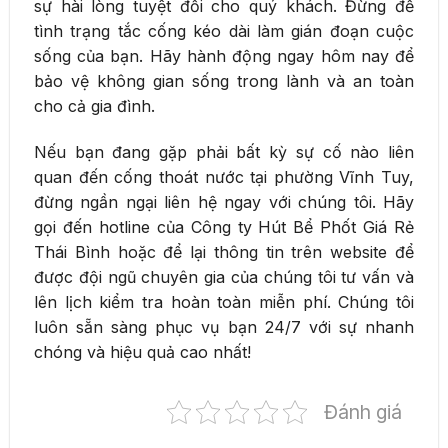
sự hài lòng tuyệt đối cho quý khách. Đừng để
tình trạng tắc cống kéo dài làm gián đoạn cuộc
sống của bạn. Hãy hành động ngay hôm nay để
bảo vệ không gian sống trong lành và an toàn
cho cả gia đình.
Nếu bạn đang gặp phải bất kỳ sự cố nào liên
quan đến cống thoát nước tại phường Vĩnh Tuy,
đừng ngần ngại liên hệ ngay với chúng tôi. Hãy
gọi đến hotline của Công ty Hút Bể Phốt Giá Rẻ
Thái Bình hoặc để lại thông tin trên website để
được đội ngũ chuyên gia của chúng tôi tư vấn và
lên lịch kiểm tra hoàn toàn miễn phí. Chúng tôi
luôn sẵn sàng phục vụ bạn 24/7 với sự nhanh
chóng và hiệu quả cao nhất!
Đánh giá