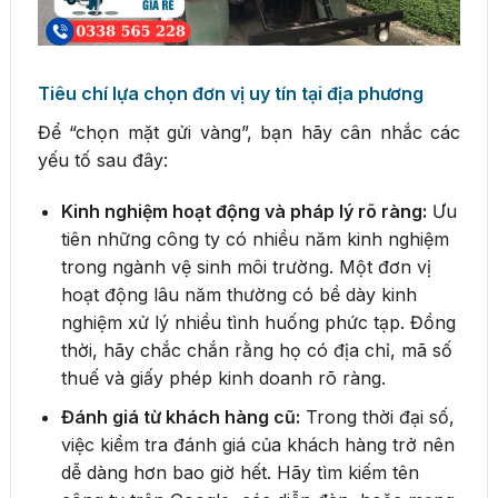
Tiêu chí lựa chọn đơn vị uy tín tại địa phương
Để “chọn mặt gửi vàng”, bạn hãy cân nhắc các
yếu tố sau đây:
Kinh nghiệm hoạt động và pháp lý rõ ràng:
Ưu
tiên những công ty có nhiều năm kinh nghiệm
trong ngành vệ sinh môi trường. Một đơn vị
hoạt động lâu năm thường có bề dày kinh
nghiệm xử lý nhiều tình huống phức tạp. Đồng
thời, hãy chắc chắn rằng họ có địa chỉ, mã số
thuế và giấy phép kinh doanh rõ ràng.
Đánh giá từ khách hàng cũ:
Trong thời đại số,
việc kiểm tra đánh giá của khách hàng trở nên
dễ dàng hơn bao giờ hết. Hãy tìm kiếm tên