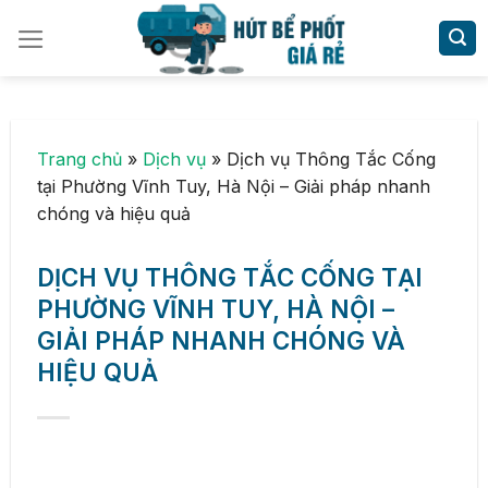
Skip
to
content
Trang chủ
»
Dịch vụ
»
Dịch vụ Thông Tắc Cống
tại Phường Vĩnh Tuy, Hà Nội – Giải pháp nhanh
chóng và hiệu quả
DỊCH VỤ THÔNG TẮC CỐNG TẠI
PHƯỜNG VĨNH TUY, HÀ NỘI –
GIẢI PHÁP NHANH CHÓNG VÀ
HIỆU QUẢ