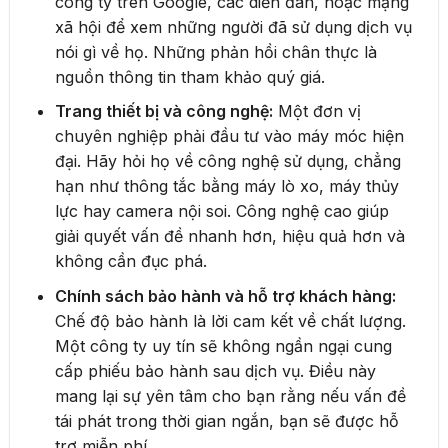
công ty trên Google, các diễn đàn, hoặc mạng
xã hội để xem những người đã sử dụng dịch vụ
nói gì về họ. Những phản hồi chân thực là
nguồn thông tin tham khảo quý giá.
Trang thiết bị và công nghệ:
Một đơn vị
chuyên nghiệp phải đầu tư vào máy móc hiện
đại. Hãy hỏi họ về công nghệ sử dụng, chẳng
hạn như thông tắc bằng máy lò xo, máy thủy
lực hay camera nội soi. Công nghệ cao giúp
giải quyết vấn đề nhanh hơn, hiệu quả hơn và
không cần đục phá.
Chính sách bảo hành và hỗ trợ khách hàng:
Chế độ bảo hành là lời cam kết về chất lượng.
Một công ty uy tín sẽ không ngần ngại cung
cấp phiếu bảo hành sau dịch vụ. Điều này
mang lại sự yên tâm cho bạn rằng nếu vấn đề
tái phát trong thời gian ngắn, bạn sẽ được hỗ
trợ miễn phí.