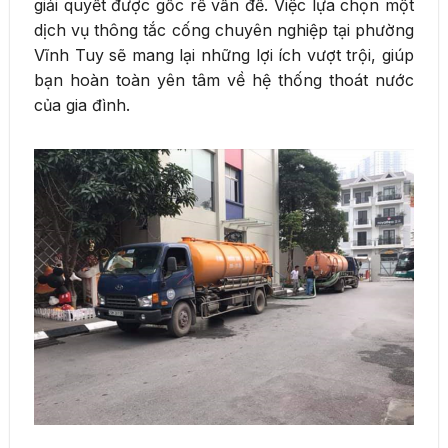
giải quyết được gốc rễ vấn đề. Việc lựa chọn một
dịch vụ thông tắc cống chuyên nghiệp tại phường
Vĩnh Tuy sẽ mang lại những lợi ích vượt trội, giúp
bạn hoàn toàn yên tâm về hệ thống thoát nước
của gia đình.