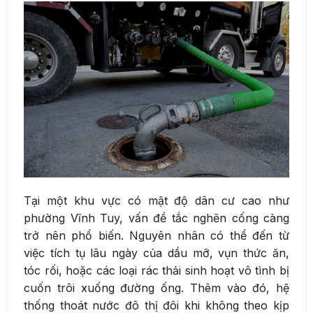
Tại một khu vực có mật độ dân cư cao như
phường Vĩnh Tuy, vấn đề tắc nghẽn cống càng
trở nên phổ biến. Nguyên nhân có thể đến từ
việc tích tụ lâu ngày của dầu mỡ, vụn thức ăn,
tóc rối, hoặc các loại rác thải sinh hoạt vô tình bị
cuốn trôi xuống đường ống. Thêm vào đó, hệ
thống thoát nước đô thị đôi khi không theo kịp