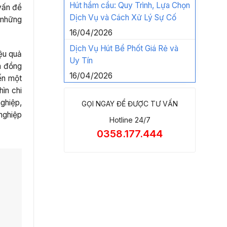
Hút hầm cầu: Quy Trình, Lựa Chọn
 vấn đề
Dịch Vụ và Cách Xử Lý Sự Cố
 những
16/04/2026
Dịch Vụ Hút Bể Phốt Giá Rẻ và
ệu quả
Uy Tín
n đồng
16/04/2026
ến một
hìn chi
nghiệp,
GỌI NGAY ĐỂ ĐƯỢC TƯ VẤN
nghiệp
Hotline 24/7
0358.177.444