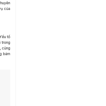
chuyên
vụ của
Yếu tố
i trong
, cũng
ng bám