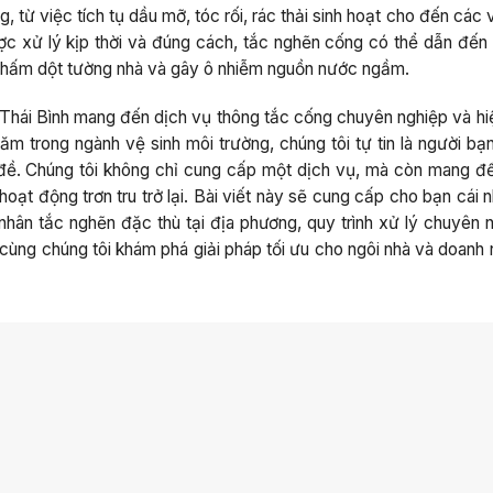
 từ việc tích tụ dầu mỡ, tóc rối, rác thải sinh hoạt cho đến các
ợc xử lý kịp thời và đúng cách, tắc nghẽn cống có thể dẫn đến
 thấm dột tường nhà và gây ô nhiễm nguồn nước ngầm.
 Thái Bình mang đến dịch vụ thông tắc cống chuyên nghiệp và hi
ăm trong ngành vệ sinh môi trường, chúng tôi tự tin là người bạ
ấn đề. Chúng tôi không chỉ cung cấp một dịch vụ, mà còn mang đ
t động trơn tru trở lại. Bài viết này sẽ cung cấp cho bạn cái n
 nhân tắc nghẽn đặc thù tại địa phương, quy trình xử lý chuyên 
cùng chúng tôi khám phá giải pháp tối ưu cho ngôi nhà và doanh 