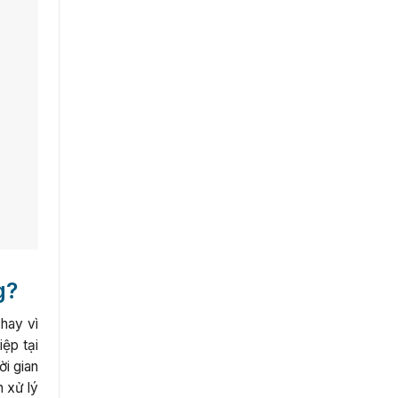
g?
hay vì
ệp tại
ời gian
n xử lý