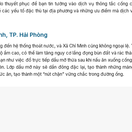
do thuyết phục để bạn tin tưởng vào dịch vụ thông tắc cống 
về các yếu tố đặc thù tại địa phương và những ưu điểm mà dịch 
inh, TP. Hải Phòng
 đến hệ thống thoát nước, và Xã Chí Minh cũng không ngoại lệ. 
độ ẩm cao, có thể làm tăng nguy cơ lắng đọng bùn đất và rác thả
ạn như việc đổ trực tiếp dầu mỡ thừa sau khi nấu ăn xuống cống
ẽn. Lớp dầu mỡ này sẽ dần đông đặc lại, tạo thành những mả
 thức ăn, tạo thành một “nút chặn” vững chắc trong đường ống.