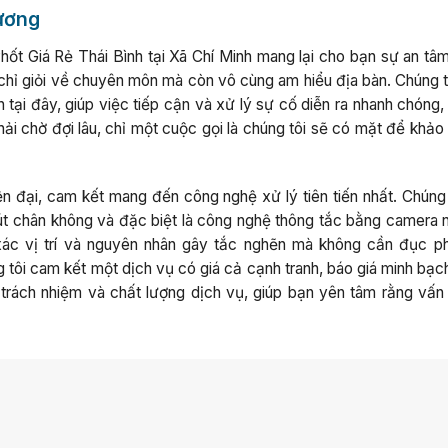
hương
ốt Giá Rẻ Thái Bình tại Xã Chí Minh mang lại cho bạn sự an tâm
 chỉ giỏi về chuyên môn mà còn vô cùng am hiểu địa bàn. Chúng t
tại đây, giúp việc tiếp cận và xử lý sự cố diễn ra nhanh chóng,
ải chờ đợi lâu, chỉ một cuộc gọi là chúng tôi sẽ có mặt để khảo
ện đại, cam kết mang đến công nghệ xử lý tiên tiến nhất. Chúng 
út chân không và đặc biệt là công nghệ thông tắc bằng camera nộ
ác vị trí và nguyên nhân gây tắc nghẽn mà không cần đục ph
 tôi cam kết một dịch vụ có giá cả cạnh tranh, báo giá minh bạc
 trách nhiệm và chất lượng dịch vụ, giúp bạn yên tâm rằng vấn