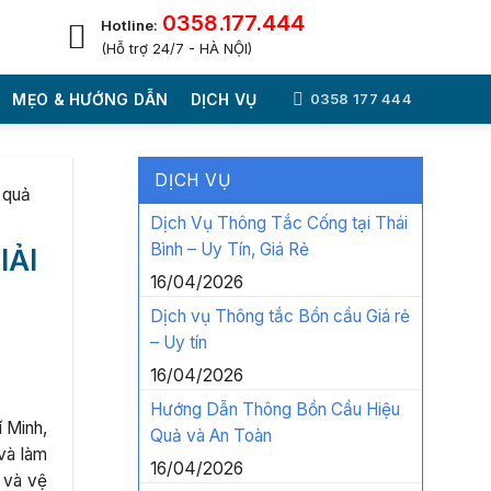
0358.177.444
Hotline:
(Hỗ trợ 24/7 - HÀ NỘI)
MẸO & HƯỚNG DẪN
DỊCH VỤ
0358 177 444
DỊCH VỤ
 quả
Dịch Vụ Thông Tắc Cống tại Thái
Bình – Uy Tín, Giá Rẻ
IẢI
16/04/2026
Dịch vụ Thông tắc Bồn cầu Giá rẻ
– Uy tín
16/04/2026
Hướng Dẫn Thông Bồn Cầu Hiệu
 Minh,
Quả và An Toàn
và làm
16/04/2026
 và vệ