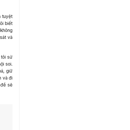
 tuyệt
ôi biết
 không
 sát và
tôi sử
i soi.
á, giữ
h và đi
 đề sẽ