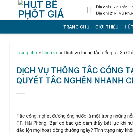
Skip
Địa chỉ 1:
72 Trần T
to
Địa chỉ 2:
P. Vũ Phú
content
TRANG CHỦ
GIỚI THIỆU
HÚT
Trang chủ
»
Dịch vụ
»
Dịch vụ thông tắc cống tại Xã Ch
DỊCH VỤ THÔNG TẮC CỐNG TẠI
QUYẾT TẮC NGHẼN NHANH C
Tắc cống, nghẹt đường ống nước là một trong những nỗi á
TP. Hải Phòng. Bạn có bao giờ cảm thấy bất lực khi nướ
đảo lộn mọi hoạt động thường ngày? Tình trạng này khô