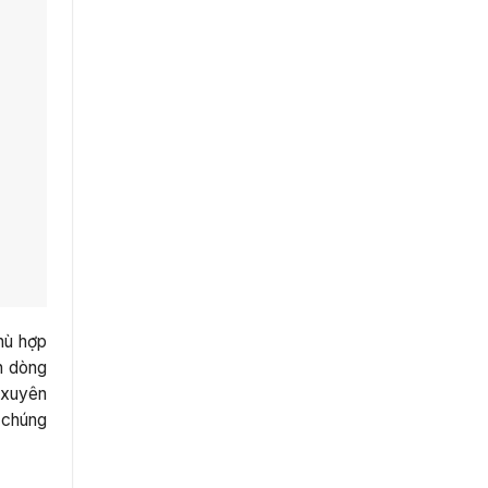
hù hợp
n dòng
 xuyên
 chúng