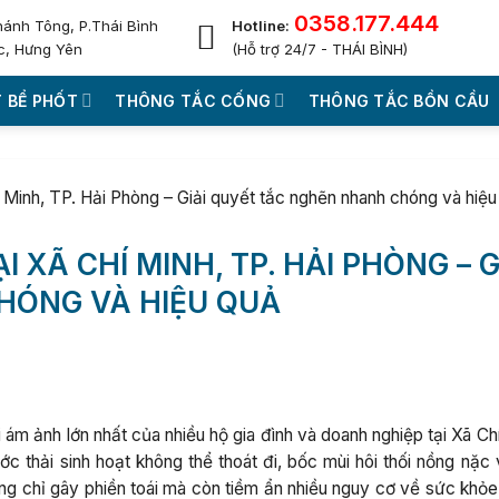
0358.177.444
hánh Tông, P.Thái Bình
Hotline:
c, Hưng Yên
(Hỗ trợ 24/7 - THÁI BÌNH)
 BỂ PHỐT
THÔNG TẮC CỐNG
THÔNG TẮC BỒN CẦU
í Minh, TP. Hải Phòng – Giải quyết tắc nghẽn nhanh chóng và hiệu
 XÃ CHÍ MINH, TP. HẢI PHÒNG – G
HÓNG VÀ HIỆU QUẢ
m ảnh lớn nhất của nhiều hộ gia đình và doanh nghiệp tại Xã Chí
c thải sinh hoạt không thể thoát đi, bốc mùi hôi thối nồng nặc 
ng chỉ gây phiền toái mà còn tiềm ẩn nhiều nguy cơ về sức khỏe