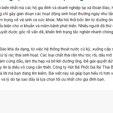
ổ biến nhất mà các hộ gia đình và doanh nghiệp tại xã Đoàn Đào,
ng chỉ gây gián đoạn các hoạt động sinh hoạt thường ngày như t
 trọng về vệ sinh và sức khỏe. Mùi hôi thối bốc lên từ đường ốn
iều kiện cho vi khuẩn và mầm bệnh phát triển. Nhiều người đã thử
quyết được gốc rễ vấn đề, khiến tình trạng tắc nghẽn nhanh chóng
 Đào khá đa dạng, từ việc hệ thống thoát nước cũ kỹ, xuống cấp 
lý rác thải sinh hoạt. Các loại chất thải rắn như tóc rối, dầu mỡ 
ám cứng đầu, làm thu hẹp và bít kín đường ống. Để giải quyết dứ
 tín là điều vô cùng cần thiết. Công ty Hút Bể Phốt Giá Rẻ Thái B
rả lời mà bạn đang tìm kiếm. Bài viết này sẽ giúp bạn hiểu rõ hơn 
à lý do tại sao đây là lựa chọn tối ưu nhất cho gia đình bạn.