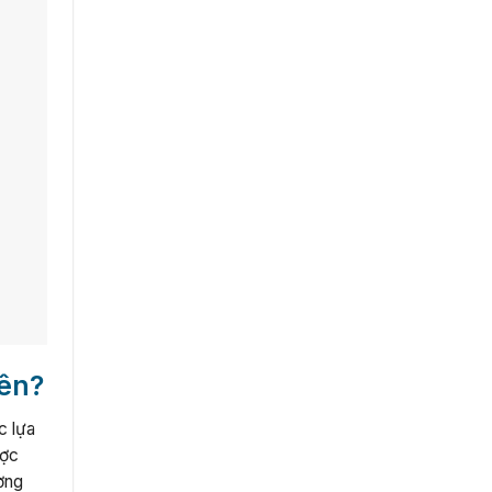
Yên?
c lựa
ược
ờng