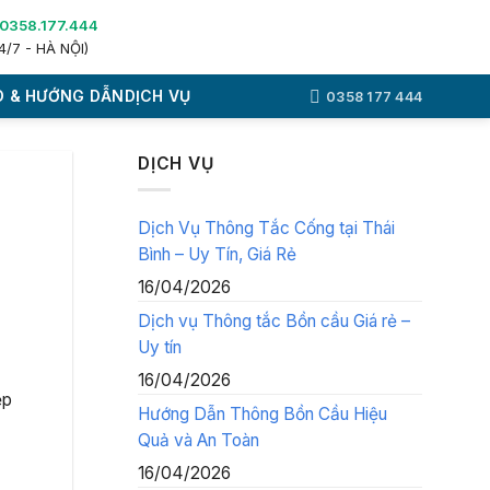
0358.177.444
4/7 - HÀ NỘI)
 & HƯỚNG DẪN
DỊCH VỤ
0358 177 444
DỊCH VỤ
Dịch Vụ Thông Tắc Cống tại Thái
Bình – Uy Tín, Giá Rẻ
16/04/2026
Dịch vụ Thông tắc Bồn cầu Giá rẻ –
Uy tín
16/04/2026
ệp
Hướng Dẫn Thông Bồn Cầu Hiệu
Quả và An Toàn
16/04/2026