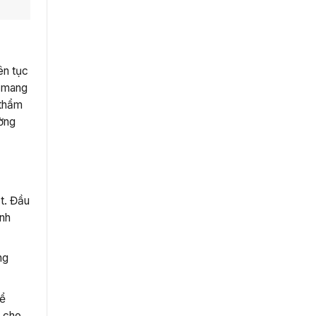
ên tục
à mang
 thẩm
ường
t. Đầu
ành
ng
bể
n cho