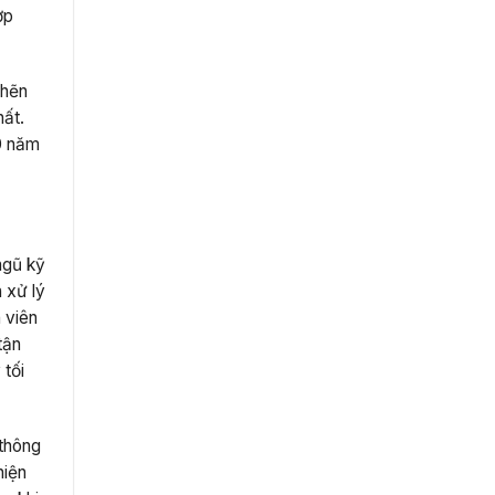
ợp
ghẽn
hất.
20 năm
ngũ kỹ
 xử lý
 viên
tận
 tối
 thông
hiện