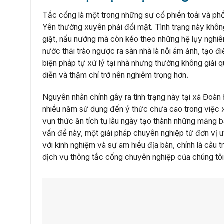
Tắc cống là một trong những sự cố phiền toái và ph
Yên thường xuyên phải đối mặt. Tình trạng này khô
giặt, nấu nướng mà còn kéo theo những hệ lụy nghiêm
nước thải trào ngược ra sàn nhà là nỗi ám ảnh, tạo đ
biện pháp tự xử lý tại nhà nhưng thường không giải 
diễn và thậm chí trở nên nghiêm trọng hơn.
Nguyên nhân chính gây ra tình trạng này tại xã Đoàn
nhiều năm sử dụng đến ý thức chưa cao trong việc xử 
vụn thức ăn tích tụ lâu ngày tạo thành những mảng b
vấn đề này, một giải pháp chuyên nghiệp từ đơn vị uy
với kinh nghiệm và sự am hiểu địa bàn, chính là câu t
dịch vụ thông tắc cống chuyên nghiệp của chúng tôi v