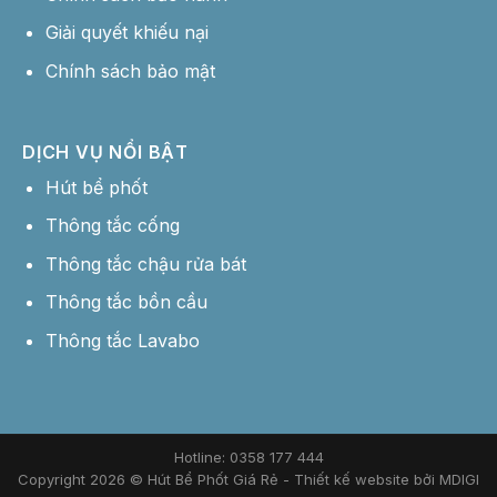
Giải quyết khiếu nại
Chính sách bảo mật
DỊCH VỤ NỔI BẬT
Hút bể phốt
Thông tắc cống
Thông tắc chậu rửa bát
Thông tắc bồn cầu
Thông tắc Lavabo
Hotline: 0358 177 444
Copyright 2026 © Hút Bể Phốt Giá Rẻ -
Thiết kế website bởi MDIGI