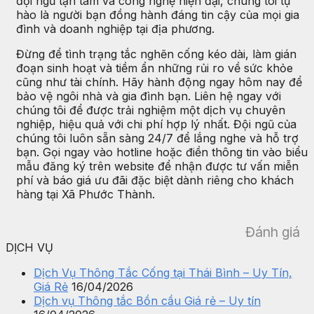
đội ngũ tận tâm và công nghệ hiện đại, chúng tôi tự
hào là người bạn đồng hành đáng tin cậy của mọi gia
đình và doanh nghiệp tại địa phương.
Đừng để tình trạng tắc nghẽn cống kéo dài, làm gián
đoạn sinh hoạt và tiềm ẩn những rủi ro về sức khỏe
cũng như tài chính. Hãy hành động ngay hôm nay để
bảo vệ ngôi nhà và gia đình bạn. Liên hệ ngay với
chúng tôi để được trải nghiệm một dịch vụ chuyên
nghiệp, hiệu quả với chi phí hợp lý nhất. Đội ngũ của
chúng tôi luôn sẵn sàng 24/7 để lắng nghe và hỗ trợ
bạn. Gọi ngay vào hotline hoặc điền thông tin vào biểu
mẫu đăng ký trên website để nhận được tư vấn miễn
phí và báo giá ưu đãi đặc biệt dành riêng cho khách
hàng tại Xã Phước Thành.
Đánh giá
DỊCH VỤ
Dịch Vụ Thông Tắc Cống tại Thái Bình – Uy Tín,
Giá Rẻ
16/04/2026
Dịch vụ Thông tắc Bồn cầu Giá rẻ – Uy tín