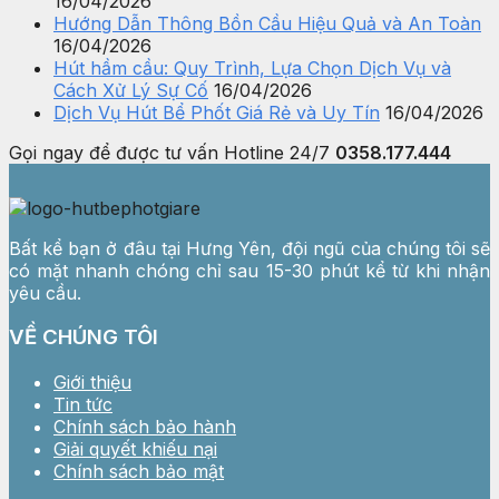
16/04/2026
Hướng Dẫn Thông Bồn Cầu Hiệu Quả và An Toàn
16/04/2026
Hút hầm cầu: Quy Trình, Lựa Chọn Dịch Vụ và
Cách Xử Lý Sự Cố
16/04/2026
Dịch Vụ Hút Bể Phốt Giá Rẻ và Uy Tín
16/04/2026
Gọi ngay để được tư vấn
Hotline 24/7
0358.177.444
Bất kể bạn ở đâu tại Hưng Yên, đội ngũ của chúng tôi sẽ
có mặt nhanh chóng chỉ sau 15-30 phút kể từ khi nhận
yêu cầu.
VỀ CHÚNG TÔI
Giới thiệu
Tin tức
Chính sách bảo hành
Giải quyết khiếu nại
Chính sách bảo mật