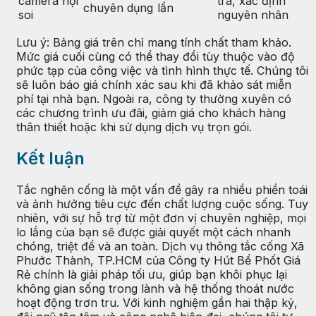
camera nội
tra, xác định
chuyên dụng
lần
soi
nguyên nhân
Lưu ý: Bảng giá trên chỉ mang tính chất tham khảo.
Mức giá cuối cùng có thể thay đổi tùy thuộc vào độ
phức tạp của công việc và tình hình thực tế. Chúng tôi
sẽ luôn báo giá chính xác sau khi đã khảo sát miễn
phí tại nhà bạn. Ngoài ra, công ty thường xuyên có
các chương trình ưu đãi, giảm giá cho khách hàng
thân thiết hoặc khi sử dụng dịch vụ trọn gói.
Kết luận
Tắc nghẽn cống là một vấn đề gây ra nhiều phiền toái
và ảnh hưởng tiêu cực đến chất lượng cuộc sống. Tuy
nhiên, với sự hỗ trợ từ một đơn vị chuyên nghiệp, mọi
lo lắng của bạn sẽ được giải quyết một cách nhanh
chóng, triệt để và an toàn. Dịch vụ thông tắc cống Xã
Phước Thành, TP.HCM của Công ty Hút Bể Phốt Giá
Rẻ chính là giải pháp tối ưu, giúp bạn khôi phục lại
không gian sống trong lành và hệ thống thoát nước
hoạt động trơn tru. Với kinh nghiệm gần hai thập kỷ,