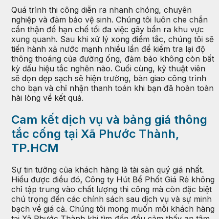
Quá trình thi công diễn ra nhanh chóng, chuyên
nghiệp và đảm bảo vệ sinh. Chúng tôi luôn che chắn
cẩn thận để hạn chế tối đa việc gây bẩn ra khu vực
xung quanh. Sau khi xử lý xong điểm tắc, chúng tôi sẽ
tiến hành xả nước mạnh nhiều lần để kiểm tra lại độ
thông thoáng của đường ống, đảm bảo không còn bất
kỳ dấu hiệu tắc nghẽn nào. Cuối cùng, kỹ thuật viên
sẽ dọn dẹp sạch sẽ hiện trường, bàn giao công trình
cho bạn và chỉ nhận thanh toán khi bạn đã hoàn toàn
hài lòng về kết quả.
Cam kết dịch vụ và bảng giá thông
tắc cống tại Xã Phước Thành,
TP.HCM
Sự tin tưởng của khách hàng là tài sản quý giá nhất.
Hiểu được điều đó, Công ty Hút Bể Phốt Giá Rẻ không
chỉ tập trung vào chất lượng thi công mà còn đặc biệt
chú trọng đến các chính sách sau dịch vụ và sự minh
bạch về giá cả. Chúng tôi mong muốn mỗi khách hàng
tại Xã Phước Thành khi tìm đến đều cảm thấy an tâm