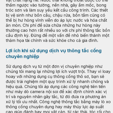
thấm ngược vào tường, nền nhà, gây ẩm mốc, bong
tróc sơn và làm suy yếu kết cấu công trình. Các thiết
bị vệ sinh như bồn cầu, chậu rửa, bồn tắm cũng có
thể bị hư hỏng vĩnh viễn do áp lực nước và hóa chất
ăn mòn. Chi phí để sửa chữa những hư hỏng này
thường cao hơn rất nhiều so với chi phí thông tắc bồn
cầu định kỳ. Đừng để một vấn đề nhỏ biến thành một
thảm họa tài chính và sức khỏe cho cả gia đình.
Lợi ích khi sử dụng dịch vụ thông tắc cống
chuyên nghiệp
Sử dụng dịch vụ từ một đơn vị chuyên nghiệp như
chúng tôi mang lại những lợi ích vượt trội. Thay vì loay
hoay với những dụng cụ thông cống thô sơ, bạn sẽ
được trải nghiệm một quy trình xử lý nhanh chóng và
hiệu quả. Chúng tôi áp dụng các công nghệ tiên tiến
như máy dò camera nội soi để xác định chính xác vị
trí và nguyên nhân gây tắc, từ đó đưa ra phương án
xử lý tối ưu nhất. Công nghệ thông tắc bằng máy lò xo
thông cống chuyên dụng hay máy thủy lực áp suất
cao giúp đánh bay mọi vật cản, từ rác thải, tóc rối cho