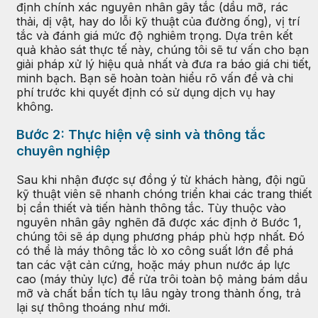
định chính xác nguyên nhân gây tắc (dầu mỡ, rác
thải, dị vật, hay do lỗi kỹ thuật của đường ống), vị trí
tắc và đánh giá mức độ nghiêm trọng. Dựa trên kết
quả khảo sát thực tế này, chúng tôi sẽ tư vấn cho bạn
giải pháp xử lý hiệu quả nhất và đưa ra báo giá chi tiết,
minh bạch. Bạn sẽ hoàn toàn hiểu rõ vấn đề và chi
phí trước khi quyết định có sử dụng dịch vụ hay
không.
Bước 2: Thực hiện vệ sinh và thông tắc
chuyên nghiệp
Sau khi nhận được sự đồng ý từ khách hàng, đội ngũ
kỹ thuật viên sẽ nhanh chóng triển khai các trang thiết
bị cần thiết và tiến hành thông tắc. Tùy thuộc vào
nguyên nhân gây nghẽn đã được xác định ở Bước 1,
chúng tôi sẽ áp dụng phương pháp phù hợp nhất. Đó
có thể là máy thông tắc lò xo công suất lớn để phá
tan các vật cản cứng, hoặc máy phun nước áp lực
cao (máy thủy lực) để rửa trôi toàn bộ mảng bám dầu
mỡ và chất bẩn tích tụ lâu ngày trong thành ống, trả
lại sự thông thoáng như mới.