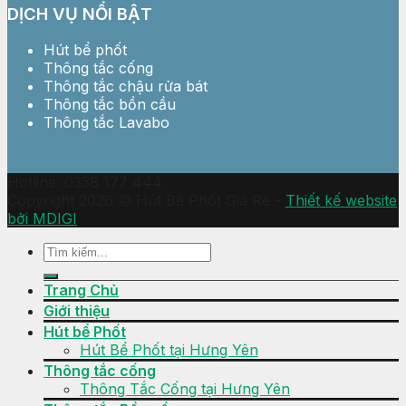
DỊCH VỤ NỔI BẬT
Hút bể phốt
Thông tắc cống
Thông tắc chậu rửa bát
Thông tắc bồn cầu
Thông tắc Lavabo
Hotline: 0358 177 444
Copyright 2026 © Hút Bể Phốt Giá Rẻ -
Thiết kế website
bởi MDIGI
Trang Chủ
Giới thiệu
Hút bể Phốt
Hút Bể Phốt tại Hưng Yên
Thông tắc cống
Thông Tắc Cống tại Hưng Yên