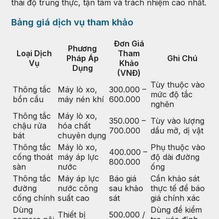
thái độ trung thực, tận tâm và trách nhiệm cao nhất.
Bảng giá dịch vụ tham khảo
Đơn Giá
Phương
Loại Dịch
Tham
Pháp Áp
Ghi Chú
Vụ
Khảo
Dụng
(VNĐ)
Tùy thuộc vào
Thông tắc
Máy lò xo,
300.000 –
mức độ tắc
bồn cầu
máy nén khí
600.000
nghẽn
Thông tắc
Máy lò xo,
350.000 –
Tùy vào lượng
chậu rửa
hóa chất
700.000
dầu mỡ, dị vật
bát
chuyên dụng
Thông tắc
Máy lò xo,
Phụ thuộc vào
400.000 –
cống thoát
máy áp lực
độ dài đường
800.000
sàn
nước
ống
Thông tắc
Máy áp lực
Báo giá
Cần khảo sát
đường
nước công
sau khảo
thực tế để báo
cống chính
suất cao
sát
giá chính xác
Dùng
Dùng để kiểm
Thiết bị
500.000 /