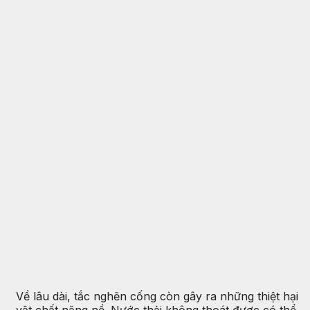
Về lâu dài, tắc nghẽn cống còn gây ra những thiệt hại
vật chất nặng nề. Nước thải không thoát được có thể