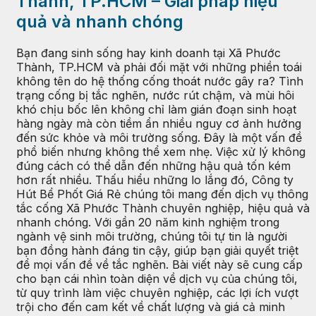
Thành, TP.HCM – Giải pháp hiệu
quả và nhanh chóng
Bạn đang sinh sống hay kinh doanh tại Xã Phước
Thành, TP.HCM và phải đối mặt với những phiền toái
không tên do hệ thống cống thoát nước gây ra? Tình
trạng cống bị tắc nghẽn, nước rút chậm, và mùi hôi
khó chịu bốc lên không chỉ làm gián đoạn sinh hoạt
hàng ngày mà còn tiềm ẩn nhiều nguy cơ ảnh hưởng
đến sức khỏe và môi trường sống. Đây là một vấn đề
phổ biến nhưng không thể xem nhẹ. Việc xử lý không
đúng cách có thể dẫn đến những hậu quả tốn kém
hơn rất nhiều. Thấu hiểu những lo lắng đó, Công ty
Hút Bể Phốt Giá Rẻ chúng tôi mang đến dịch vụ thông
tắc cống Xã Phước Thành chuyên nghiệp, hiệu quả và
nhanh chóng. Với gần 20 năm kinh nghiệm trong
ngành vệ sinh môi trường, chúng tôi tự tin là người
bạn đồng hành đáng tin cậy, giúp bạn giải quyết triệt
để mọi vấn đề về tắc nghẽn. Bài viết này sẽ cung cấp
cho bạn cái nhìn toàn diện về dịch vụ của chúng tôi,
từ quy trình làm việc chuyên nghiệp, các lợi ích vượt
trội cho đến cam kết về chất lượng và giá cả minh