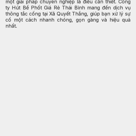
một giải pháp chuyên nghiệp là điều cần thiết. Công
ty Hút Bể Phốt Giá Rẻ Thái Bình mang đến dịch vụ
thông tắc cống tại Xã Quyết Thắng, giúp bạn xử lý sự
cố một cách nhanh chóng, gọn gàng và hiệu quả
nhất.