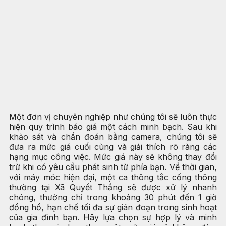
Một đơn vị chuyên nghiệp như chúng tôi sẽ luôn thực
hiện quy trình báo giá một cách minh bạch. Sau khi
khảo sát và chẩn đoán bằng camera, chúng tôi sẽ
đưa ra mức giá cuối cùng và giải thích rõ ràng các
hạng mục công việc. Mức giá này sẽ không thay đổi
trừ khi có yêu cầu phát sinh từ phía bạn. Về thời gian,
với máy móc hiện đại, một ca thông tắc cống thông
thường tại Xã Quyết Thắng sẽ được xử lý nhanh
chóng, thường chỉ trong khoảng 30 phút đến 1 giờ
đồng hồ, hạn chế tối đa sự gián đoạn trong sinh hoạt
của gia đình bạn. Hãy lựa chọn sự hợp lý và minh