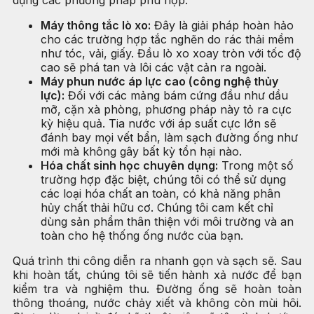
dụng các phương pháp phù hợp:
Máy thông tắc lò xo:
Đây là giải pháp hoàn hảo
cho các trường hợp tắc nghẽn do rác thải mềm
như tóc, vải, giấy. Đầu lò xo xoay tròn với tốc độ
cao sẽ phá tan và lôi các vật cản ra ngoài.
Máy phun nước áp lực cao (công nghệ thủy
lực):
Đối với các mảng bám cứng đầu như dầu
mỡ, cặn xà phòng, phương pháp này tỏ ra cực
kỳ hiệu quả. Tia nước với áp suất cực lớn sẽ
đánh bay mọi vết bẩn, làm sạch đường ống như
mới mà không gây bất kỳ tổn hại nào.
Hóa chất sinh học chuyên dụng:
Trong một số
trường hợp đặc biệt, chúng tôi có thể sử dụng
các loại hóa chất an toàn, có khả năng phân
hủy chất thải hữu cơ. Chúng tôi cam kết chỉ
dùng sản phẩm thân thiện với môi trường và an
toàn cho hệ thống ống nước của bạn.
Quá trình thi công diễn ra nhanh gọn và sạch sẽ. Sau
khi hoàn tất, chúng tôi sẽ tiến hành xả nước để bạn
kiểm tra và nghiệm thu. Đường ống sẽ hoàn toàn
thông thoáng, nước chảy xiết và không còn mùi hôi.