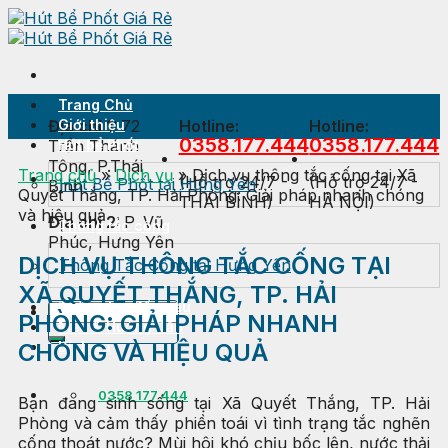
Skip
to
content
Trang Chủ
Địa chỉ 1:
Giới thiệu
72
Hotline:
Hotline:
0358.177.444
0358.177.444
Trần Thánh
Hút bể Phốt
Tông, P.Thái
Trang chủ
»
Dịch vụ
»
Dịch vụ thông tắc cống tại Xã
(Hỗ trợ 24/7 -
(Hỗ trợ 24/7 -
Hút Bể Phốt tại Hưng Yên
Bình
Quyết Thắng, TP. Hải Phòng: Giải pháp nhanh chóng
THÁI BÌNH)
HÀ NỘI)
và hiệu quả
Địa chỉ 2:
P. Vũ
Thông tắc cống
Phúc, Hưng Yên
DỊCH VỤ THÔNG TẮC CỐNG TẠI
Thông Tắc Cống tại Hưng Yên
XÃ QUYẾT THẮNG, TP. HẢI
Thông tắc Bồn cầu
PHÒNG: GIẢI PHÁP NHANH
Mẹo & Hướng Dẫn
CHÓNG VÀ HIỆU QUẢ
Dịch vụ
0358 177 444
Bạn đang sinh sống tại Xã Quyết Thắng, TP. Hải
Phòng và cảm thấy phiền toái vì tình trạng tắc nghẽn
cống thoát nước? Mùi hôi khó chịu bốc lên, nước thải