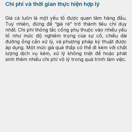
Chi phí và thời gian thực hiện hợp lý
Giá cả luôn là một yếu tố được quan tâm hàng đầu.
Tuy nhiên, đừng để “giá rẻ” trở thành tiêu chí duy
nhất. Chi phí thông tắc cống phụ thuộc vào nhiều yếu
tố như mức độ nghiêm trọng của sự cố, chiều dài
đường ống cần xử lý, và phương pháp kỹ thuật được
áp dụng. Một mức giá quá thấp có thể đi kèm với chất
lượng dịch vụ kém, xử lý không triệt để hoặc phát
sinh thêm nhiều chi phí vô lý trong quá trình làm việc.