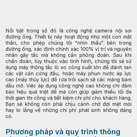
Nổi bật trong số đó là công nghệ camera nội soi
đường ống. Thiết bị này hoạt động như một con mắt
thần, cho phép chúng tôi “nhìn thấu” bên trong
đường ống, xác định chính xác 100% vị trí và nguyên
nhân gây tắc mà không cần phỏng đoán. Sau khi
chẩn đoán, tùy thuộc vào tình hình, chúng tôi sẽ sử
dụng máy thông tắc lò xo công suất lớn để đánh tan
các vật cản cứng đầu, hoặc máy phun nước áp lực
cao (máy thủy lực) để rửa trôi sạch sẽ các mảng bám
dầu mỡ. Việc áp dụng công nghệ cao không chỉ đảm
bảo hiệu quả triệt để mà còn giúp giảm thiểu tối đa
thời gian thi công và tiết kiệm chi phí cho khách hàng.
Bạn sẽ không còn phải chịu cảnh chờ đợi mệt mỏi
hay lo lắng về những chi phí phát sinh không đáng
có.
Phương pháp và quy trình thông