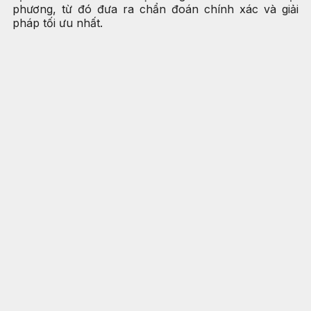
phương, từ đó đưa ra chẩn đoán chính xác và giải
pháp tối ưu nhất.