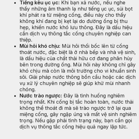
Tiếng kêu ục ục:
Khi bạn xả nước, nếu nghe
thấy những âm thanh lạ như tiếng ục ục, sủi bọt
khí phát ra từ miệng cống, điều này cho thấy
không khí đang bị kẹt lại do đường ống bị thu
hẹp, khiến nước khó lưu thông. Đây là dấu hiệu
cần dịch vụ thông tắc cống chuyên nghiệp can
thiệp.
Mùi hôi khó chịu:
Mùi hôi thối bốc lên từ cống
thoát nước, đặc biệt là ở nhà bếp và nhà vệ sinh,
là dấu hiệu của chất thải hữu cơ đang phân hủy
bên trong đường ống. Mùi hôi này không chỉ gây
khó chịu mà còn là môi trường cho vi khuẩn sinh
sôi. Giải pháp nước thông bồn cầu hoặc các dịch
vụ xử lý chuyên nghiệp sẽ giúp khử mùi nhanh
chóng.
Nước trào ngược:
Đây là tình huống nghiêm
trọng nhất. Khi cống bị tắc hoàn toàn, nước thải
không thể thoát đi mà sẽ trào ngược trở lại qua
miệng cống, gây ngập úng và mất vệ sinh nghiêm
trọng. Nếu gặp phải tình trạng này, bạn cần gọi
dịch vụ thông tắc cống hiệu quả ngay lập tức.