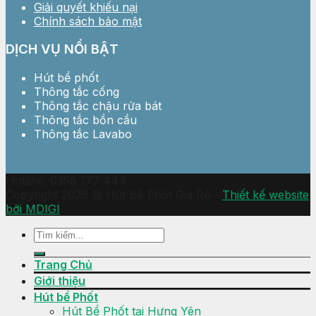
Giải quyết khiếu nại
Chính sách bảo mật
DỊCH VỤ NỔI BẬT
Hút bể phốt
Thông tắc cống
Thông tắc chậu rửa bát
Thông tắc bồn cầu
Thông tắc Lavabo
Hotline: 0358 177 444
Copyright 2026 © Hút Bể Phốt Giá Rẻ -
Thiết kế website
bởi MDIGI
Trang Chủ
Giới thiệu
Hút bể Phốt
Hút Bể Phốt tại Hưng Yên