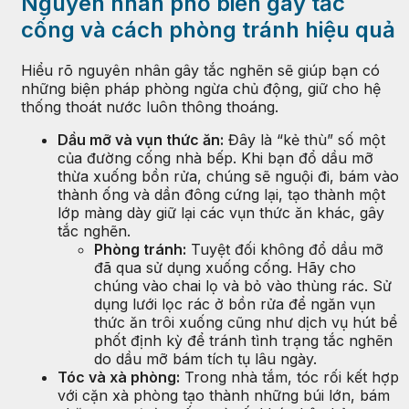
Nguyên nhân phổ biến gây tắc
cống và cách phòng tránh hiệu quả
Hiểu rõ nguyên nhân gây tắc nghẽn sẽ giúp bạn có
những biện pháp phòng ngừa chủ động, giữ cho hệ
thống thoát nước luôn thông thoáng.
Dầu mỡ và vụn thức ăn:
Đây là “kẻ thù” số một
của đường cống nhà bếp. Khi bạn đổ dầu mỡ
thừa xuống bồn rửa, chúng sẽ nguội đi, bám vào
thành ống và dần đông cứng lại, tạo thành một
lớp màng dày giữ lại các vụn thức ăn khác, gây
tắc nghẽn.
Phòng tránh:
Tuyệt đối không đổ dầu mỡ
đã qua sử dụng xuống cống. Hãy cho
chúng vào chai lọ và bỏ vào thùng rác. Sử
dụng lưới lọc rác ở bồn rửa để ngăn vụn
thức ăn trôi xuống cũng như dịch vụ hút bể
phốt định kỳ để tránh tình trạng tắc nghẽn
do dầu mỡ bám tích tụ lâu ngày.
Tóc và xà phòng:
Trong nhà tắm, tóc rối kết hợp
với cặn xà phòng tạo thành những búi lớn, bám