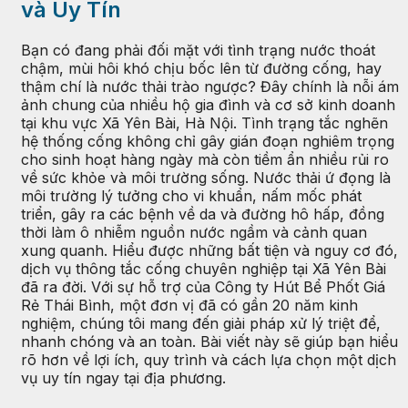
và Uy Tín
Bạn có đang phải đối mặt với tình trạng nước thoát
chậm, mùi hôi khó chịu bốc lên từ đường cống, hay
thậm chí là nước thải trào ngược? Đây chính là nỗi ám
ảnh chung của nhiều hộ gia đình và cơ sở kinh doanh
tại khu vực Xã Yên Bài, Hà Nội. Tình trạng tắc nghẽn
hệ thống cống không chỉ gây gián đoạn nghiêm trọng
cho sinh hoạt hàng ngày mà còn tiềm ẩn nhiều rủi ro
về sức khỏe và môi trường sống. Nước thải ứ đọng là
môi trường lý tưởng cho vi khuẩn, nấm mốc phát
triển, gây ra các bệnh về da và đường hô hấp, đồng
thời làm ô nhiễm nguồn nước ngầm và cảnh quan
xung quanh. Hiểu được những bất tiện và nguy cơ đó,
dịch vụ thông tắc cống chuyên nghiệp tại Xã Yên Bài
đã ra đời. Với sự hỗ trợ của Công ty Hút Bể Phốt Giá
Rẻ Thái Bình, một đơn vị đã có gần 20 năm kinh
nghiệm, chúng tôi mang đến giải pháp xử lý triệt để,
nhanh chóng và an toàn. Bài viết này sẽ giúp bạn hiểu
rõ hơn về lợi ích, quy trình và cách lựa chọn một dịch
vụ uy tín ngay tại địa phương.