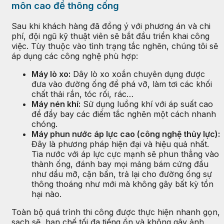
môn cao để thông cống
Sau khi khách hàng đã đồng ý với phương án và chi
phí, đội ngũ kỹ thuật viên sẽ bắt đầu triển khai công
việc. Tùy thuộc vào tình trạng tắc nghẽn, chúng tôi sẽ
áp dụng các công nghệ phù hợp:
Máy lò xo:
Dây lò xo xoắn chuyên dụng được
đưa vào đường ống để phá vỡ, làm tơi các khối
chất thải rắn, tóc rối, rác…
Máy nén khí:
Sử dụng luồng khí với áp suất cao
để đẩy bay các điểm tắc nghẽn một cách nhanh
chóng.
Máy phun nước áp lực cao (công nghệ thủy lực):
Đây là phương pháp hiện đại và hiệu quả nhất.
Tia nước với áp lực cực mạnh sẽ phun thẳng vào
thành ống, đánh bay mọi mảng bám cứng đầu
như dầu mỡ, cặn bẩn, trả lại cho đường ống sự
thông thoáng như mới mà không gây bất kỳ tổn
hại nào.
Toàn bộ quá trình thi công được thực hiện nhanh gọn,
sạch sẽ, hạn chế tối đa tiếng ồn và không gây ảnh