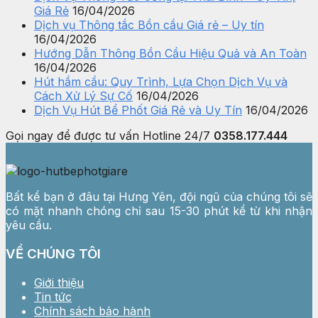
Giá Rẻ
16/04/2026
Dịch vụ Thông tắc Bồn cầu Giá rẻ – Uy tín
16/04/2026
Hướng Dẫn Thông Bồn Cầu Hiệu Quả và An Toàn
16/04/2026
Hút hầm cầu: Quy Trình, Lựa Chọn Dịch Vụ và
Cách Xử Lý Sự Cố
16/04/2026
Dịch Vụ Hút Bể Phốt Giá Rẻ và Uy Tín
16/04/2026
Gọi ngay để được tư vấn
Hotline 24/7
0358.177.444
Bất kể bạn ở đâu tại Hưng Yên, đội ngũ của chúng tôi sẽ
có mặt nhanh chóng chỉ sau 15-30 phút kể từ khi nhận
yêu cầu.
VỀ CHÚNG TÔI
Giới thiệu
Tin tức
Chính sách bảo hành