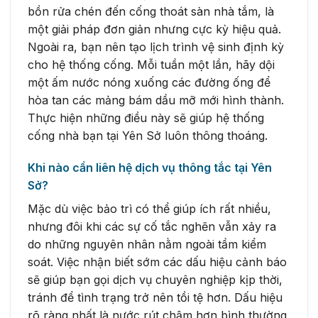
bồn rửa chén đến cống thoát sàn nhà tắm, là
một giải pháp đơn giản nhưng cực kỳ hiệu quả.
Ngoài ra, bạn nên tạo lịch trình vệ sinh định kỳ
cho hệ thống cống. Mỗi tuần một lần, hãy dội
một ấm nước nóng xuống các đường ống để
hòa tan các mảng bám dầu mỡ mới hình thành.
Thực hiện những điều này sẽ giúp hệ thống
cống nhà bạn tại Yên Sở luôn thông thoáng.
Khi nào cần liên hệ dịch vụ thông tắc tại Yên
Sở?
Mặc dù việc bảo trì có thể giúp ích rất nhiều,
nhưng đôi khi các sự cố tắc nghẽn vẫn xảy ra
do những nguyên nhân nằm ngoài tầm kiểm
soát. Việc nhận biết sớm các dấu hiệu cảnh báo
sẽ giúp bạn gọi dịch vụ chuyên nghiệp kịp thời,
tránh để tình trạng trở nên tồi tệ hơn. Dấu hiệu
rõ ràng nhất là nước rút chậm hơn bình thường