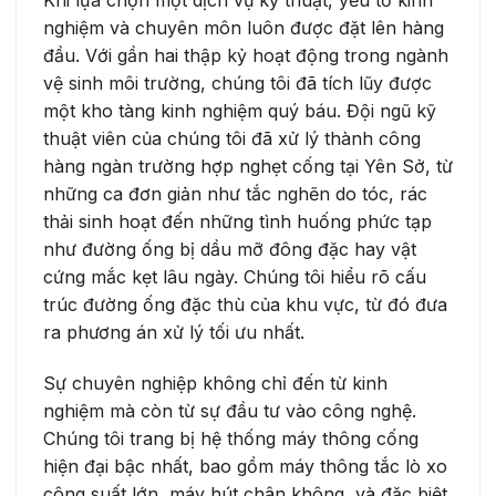
Khi lựa chọn một dịch vụ kỹ thuật, yếu tố kinh
nghiệm và chuyên môn luôn được đặt lên hàng
đầu. Với gần hai thập kỷ hoạt động trong ngành
vệ sinh môi trường, chúng tôi đã tích lũy được
một kho tàng kinh nghiệm quý báu. Đội ngũ kỹ
thuật viên của chúng tôi đã xử lý thành công
hàng ngàn trường hợp nghẹt cống tại Yên Sở, từ
những ca đơn giản như tắc nghẽn do tóc, rác
thải sinh hoạt đến những tình huống phức tạp
như đường ống bị dầu mỡ đông đặc hay vật
cứng mắc kẹt lâu ngày. Chúng tôi hiểu rõ cấu
trúc đường ống đặc thù của khu vực, từ đó đưa
ra phương án xử lý tối ưu nhất.
Sự chuyên nghiệp không chỉ đến từ kinh
nghiệm mà còn từ sự đầu tư vào công nghệ.
Chúng tôi trang bị hệ thống máy thông cống
hiện đại bậc nhất, bao gồm máy thông tắc lò xo
công suất lớn, máy hút chân không, và đặc biệt