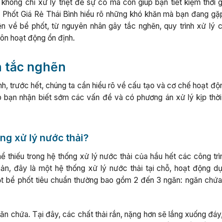
 không chỉ xử lý triệt để sự cố mà còn giúp bạn tiết kiệm thời 
 Phốt Giá Rẻ Thái Bình hiểu rõ những khó khăn mà bạn đang gặp
ện về bể phốt, từ nguyên nhân gây tắc nghẽn, quy trình xử lý 
ôn hoạt động ổn định.
n tắc nghẽn
h, trước hết, chúng ta cần hiểu rõ về cấu tạo và cơ chế hoạt độ
 bạn nhận biết sớm các vấn đề và có phương án xử lý kịp thời,
ống xử lý nước thải?
hể thiếu trong hệ thống xử lý nước thải của hầu hết các công tr
ản, đây là một hệ thống xử lý nước thải tại chỗ, hoạt động dự
ột bể phốt tiêu chuẩn thường bao gồm 2 đến 3 ngăn: ngăn chứa
ăn chứa. Tại đây, các chất thải rắn, nặng hơn sẽ lắng xuống đáy