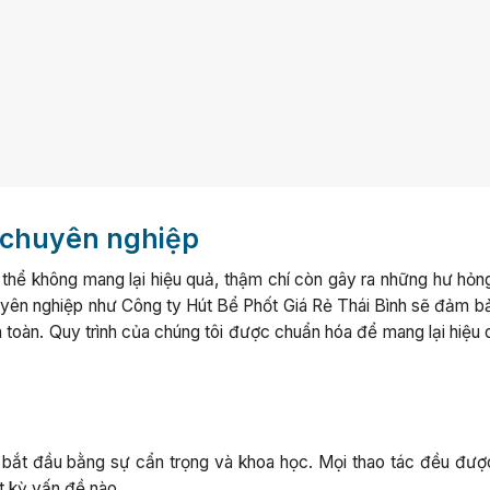
t chuyên nghiệp
ó thể không mang lại hiệu quả, thậm chí còn gây ra những hư hỏn
uyên nghiệp như Công ty Hút Bể Phốt Giá Rẻ Thái Bình sẽ đảm b
 toàn. Quy trình của chúng tôi được chuẩn hóa để mang lại hiệu 
n bắt đầu bằng sự cẩn trọng và khoa học. Mọi thao tác đều đượ
t kỳ vấn đề nào.