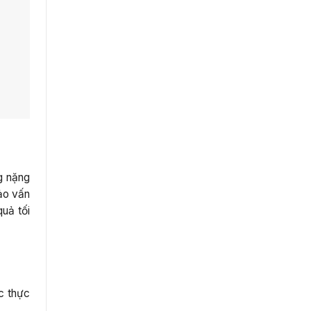
g nặng
ảo vấn
quả tối
c thực