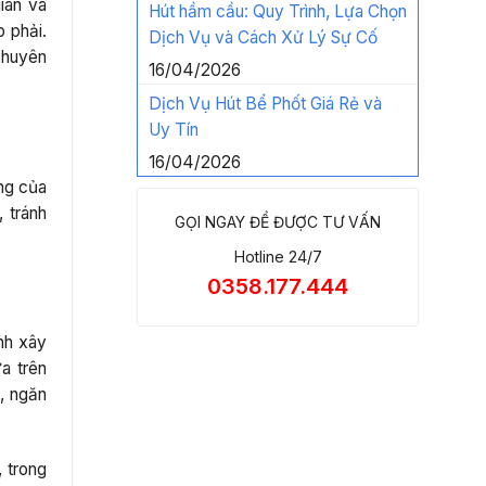
gian và
Hút hầm cầu: Quy Trình, Lựa Chọn
 phải.
Dịch Vụ và Cách Xử Lý Sự Cố
chuyên
16/04/2026
Dịch Vụ Hút Bể Phốt Giá Rẻ và
Uy Tín
16/04/2026
ng của
 tránh
GỌI NGAY ĐỂ ĐƯỢC TƯ VẤN
Hotline 24/7
0358.177.444
ình xây
a trên
, ngăn
, trong