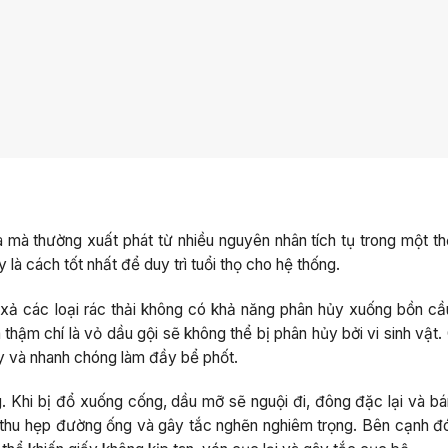
 mà thường xuất phát từ nhiều nguyên nhân tích tụ trong một thờ
là cách tốt nhất để duy trì tuổi thọ cho hệ thống.
 xả các loại rác thải không có khả năng phân hủy xuống bồn cầ
và thậm chí là vỏ dầu gội sẽ không thể bị phân hủy bởi vi sinh vật
hảy và nhanh chóng làm đầy bể phốt.
. Khi bị đổ xuống cống, dầu mỡ sẽ nguội đi, đông đặc lại và b
 thu hẹp đường ống và gây tắc nghẽn nghiêm trọng. Bên cạnh đó