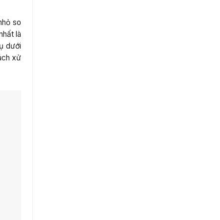
 nhỏ so
hất là
ụ dưới
cách xử