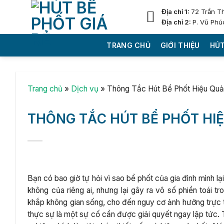
Skip
Địa chỉ 1:
72 Trần T
to
Địa chỉ 2:
P. Vũ Phú
content
TRANG CHỦ
GIỚI THIỆU
HÚT
Trang chủ
»
Dịch vụ
»
Thông Tắc Hút Bể Phốt Hiệu Quả
THÔNG TẮC HÚT BỂ PHỐT HIỆ
Bạn có bao giờ tự hỏi vì sao bể phốt của gia đình mình l
không của riêng ai, nhưng lại gây ra vô số phiền toái t
khắp không gian sống, cho đến nguy cơ ảnh hưởng trực t
thực sự là một sự cố cần được giải quyết ngay lập tức.