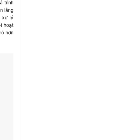
á trình
n lắng
 xử lý
t hoạt
rõ hơn