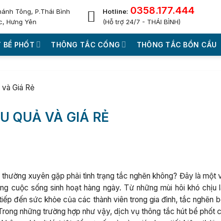
0358.177.444
hánh Tông, P.Thái Bình
Hotline:
c, Hưng Yên
(Hỗ trợ 24/7 - THÁI BÌNH)
 BỂ PHỐT
THÔNG TẮC CỐNG
THÔNG TẮC BỒN CẦU
 và Giá Rẻ
U QUẢ VÀ GIÁ RẺ
ại thường xuyên gặp phải tình trạng tắc nghẽn không? Đây là một
rong cuộc sống sinh hoạt hàng ngày. Từ những mùi hôi khó chịu l
iếp đến sức khỏe của các thành viên trong gia đình, tắc nghẽn b
 Trong những trường hợp như vậy, dịch vụ thông tắc hút bể phốt 