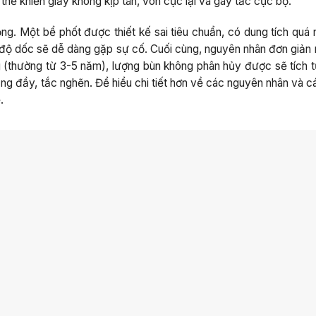
thể khiến giấy không kịp tan, vón cục lại và gây tắc cục bộ.
ọng. Một bể phốt được thiết kế sai tiêu chuẩn, có dung tích quá
độ dốc sẽ dễ dàng gặp sự cố. Cuối cùng, nguyên nhân đơn giản n
ng (thường từ 3-5 năm), lượng bùn không phân hủy được sẽ tích t
ạng đầy, tắc nghẽn. Để hiểu chi tiết hơn về các nguyên nhân và 
.