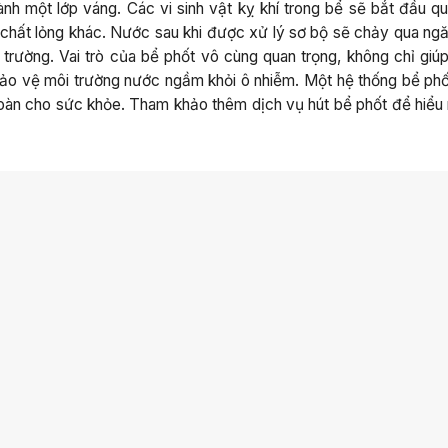
ành một lớp váng. Các vi sinh vật kỵ khí trong bể sẽ bắt đầu qu
 chất lỏng khác. Nước sau khi được xử lý sơ bộ sẽ chảy qua ngă
 trường. Vai trò của bể phốt vô cùng quan trọng, không chỉ giúp
bảo vệ môi trường nước ngầm khỏi ô nhiễm. Một hệ thống bể phố
toàn cho sức khỏe. Tham khảo thêm dịch vụ hút bể phốt để hiểu 