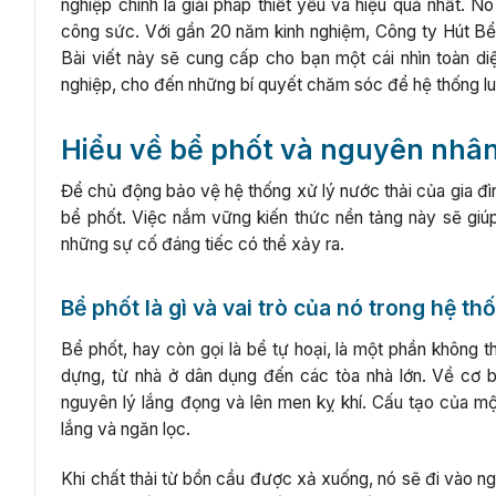
nghiệp chính là giải pháp thiết yếu và hiệu quả nhất. Nó
công sức. Với gần 20 năm kinh nghiệm, Công ty Hút Bể
Bài viết này sẽ cung cấp cho bạn một cái nhìn toàn di
nghiệp, cho đến những bí quyết chăm sóc để hệ thống lu
Hiểu về bể phốt và nguyên nhâ
Để chủ động bảo vệ hệ thống xử lý nước thải của gia đìn
bể phốt. Việc nắm vững kiến thức nền tảng này sẽ giúp
những sự cố đáng tiếc có thể xảy ra.
Bể phốt là gì và vai trò của nó trong hệ th
Bể phốt, hay còn gọi là bể tự hoại, là một phần không t
dựng, từ nhà ở dân dụng đến các tòa nhà lớn. Về cơ b
nguyên lý lắng đọng và lên men kỵ khí. Cấu tạo của m
lắng và ngăn lọc.
Khi chất thải từ bồn cầu được xả xuống, nó sẽ đi vào ng