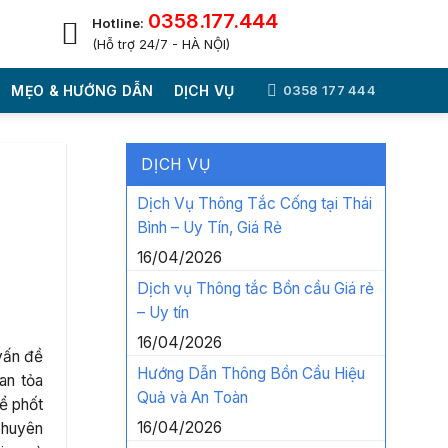
0358.177.444
Hotline:
(Hỗ trợ 24/7 - HÀ NỘI)
MẸO & HƯỚNG DẪN
DỊCH VỤ
0358 177 444
DỊCH VỤ
Dịch Vụ Thông Tắc Cống tại Thái
Bình – Uy Tín, Giá Rẻ
16/04/2026
Dịch vụ Thông tắc Bồn cầu Giá rẻ
– Uy tín
16/04/2026
 vấn đề
Hướng Dẫn Thông Bồn Cầu Hiệu
an tỏa
Quả và An Toàn
ể phốt
16/04/2026
chuyên