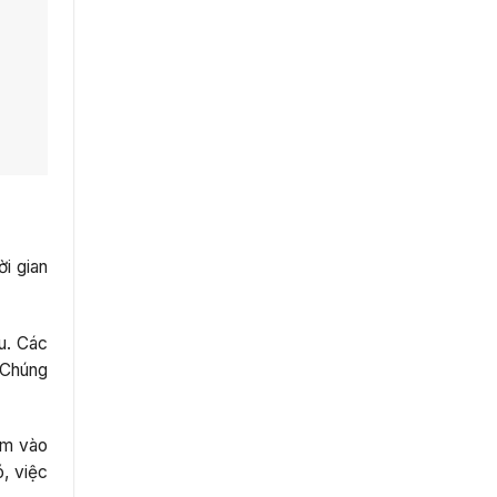
i gian
u. Các
. Chúng
ám vào
, việc