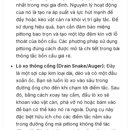
nhất trong mọi gia đình. Nguyên lý hoạt động
của nó là tạo ra áp suất và lực hút mạnh để
đẩy hoặc kéo vật cản ra khỏi vị trí gây tắc. Để
sử dụng hiệu quả, bạn cần đảm bảo miệng
pittong bao trọn và tạo một lớp đệm kín với lỗ
thoát của bồn cầu. Các phương pháp sử dụng
pittong đúng cách được mô tả chi tiết trong bài
thông tắc bồn cầu giá rẻ.
Lò xo thông cống (Drain Snake/Auger):
Đây
là một sợi cáp kim loại dài, dẻo và có một đầu
xoắn ốc. Bạn sẽ luồn lò xo vào sâu trong
đường ống cho đến khi chạm tới điểm tắc. Sau
đó, bằng cách xoay tay cầm, đầu lò xo sẽ
khoan vào vật cản, phá vỡ nó hoặc bám vào
để bạn có thể kéo nó ra ngoài. Dụng cụ này
đặc biệt hữu ích cho các điểm tắc nằm sâu
trong đường ống mà pittong không thể tác