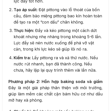
lực đẩy tốt hơn.
Tạo áp suất:
Đặt pittong vào lỗ thoát của bồn
cầu, đảm bảo miệng pittong bao kín hoàn toàn
để tạo ra một “con dấu” chân không.
Thực hiện:
Đẩy và kéo pittong một cách dứt
khoát nhưng nhẹ nhàng trong khoảng 5-6 lần.
Lực đẩy sẽ nén nước xuống để phá vỡ vật
cản, trong khi lực kéo sẽ giúp lôi nó ra.
Kiểm tra:
Lấy pittong ra và xả thử nước. Nếu
nước rút nhanh, bạn đã thành công. Nếu
chưa, hãy lặp lại quy trình thêm vài lần nữa.
Phương pháp 2: Hỗn hợp baking soda và giấm
Đây là một giải pháp thân thiện với môi trường,
giúp làm mềm các chất cặn bám hữu cơ như dầu
mỡ hay xà phòng.