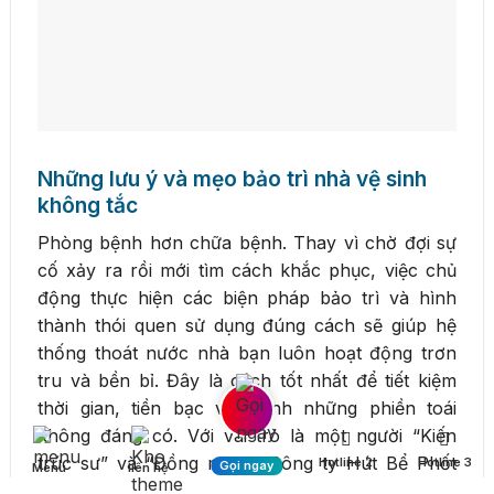
Những lưu ý và mẹo bảo trì nhà vệ sinh
không tắc
Phòng bệnh hơn chữa bệnh. Thay vì chờ đợi sự
cố xảy ra rồi mới tìm cách khắc phục, việc chủ
động thực hiện các biện pháp bảo trì và hình
thành thói quen sử dụng đúng cách sẽ giúp hệ
thống thoát nước nhà bạn luôn hoạt động trơn
tru và bền bỉ. Đây là cách tốt nhất để tiết kiệm
thời gian, tiền bạc và tránh những phiền toái
không đáng có. Với vai trò là một người “Kiến
trúc sư” và “Đồng minh”, Công ty Hút Bể Phốt
Hotline 2
Hotline 3
Gọi ngay
Menu
liên hệ
Giá Rẻ Thái Bình xin chia sẻ những lời khuyên