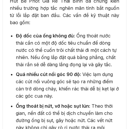
Hút Bể Phốt Giá Rẻ Thái Bình đã chứng kiến
nhiều trường hợp tắc nghẽn mãn tính bắt nguồn
từ lỗi lắp đặt ban đầu. Các vấn đề kỹ thuật này
bao gồm:
Độ dốc của ống không đủ:
Ống thoát nước
thải cần có một độ dốc tiêu chuẩn để dòng
nước có thể cuốn trôi chất thải đi một cách tự
nhiên. Nếu ống lắp đặt quá bằng phẳng, chất
thải rắn sẽ dễ dàng lắng đọng lại và gây tắc.
Quá nhiều cút nối góc 90 độ:
Việc lạm dụng
các cút nối vuông góc sẽ tạo ra những điểm
cản trở dòng chảy, khiến rác thải dễ bị kẹt lại ở
các góc cua này.
Ống thoát bị nứt, vỡ hoặc sụt lún:
Theo thời
gian, nền đất có thể bị dịch chuyển làm cho
đường ống bị sụt, gãy hoặc nứt. Các vết nứt
này không chỉ gây rò rỉ nước thải ra môi