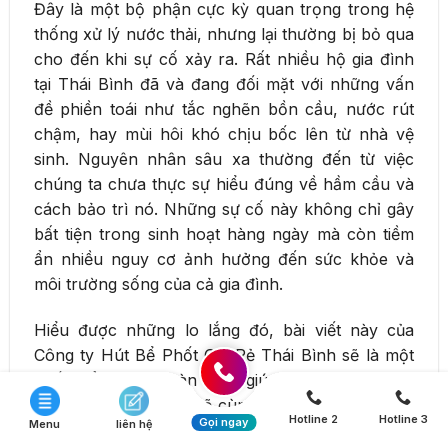
Đây là một bộ phận cực kỳ quan trọng trong hệ
thống xử lý nước thải, nhưng lại thường bị bỏ qua
cho đến khi sự cố xảy ra. Rất nhiều hộ gia đình
tại Thái Bình đã và đang đối mặt với những vấn
đề phiền toái như tắc nghẽn bồn cầu, nước rút
chậm, hay mùi hôi khó chịu bốc lên từ nhà vệ
sinh. Nguyên nhân sâu xa thường đến từ việc
chúng ta chưa thực sự hiểu đúng về hầm cầu và
cách bảo trì nó. Những sự cố này không chỉ gây
bất tiện trong sinh hoạt hàng ngày mà còn tiềm
ẩn nhiều nguy cơ ảnh hưởng đến sức khỏe và
môi trường sống của cả gia đình.
Hiểu được những lo lắng đó, bài viết này của
Công ty Hút Bể Phốt Giá Rẻ Thái Bình sẽ là một
cuốn cẩm nang toàn diện, giúp bạn giải đáp mọi
thắc mắc. Chúng tôi sẽ cùng bạn tìm hiểu chi tiết
Hotline 2
Hotline 3
Gọi ngay
Menu
liên hệ
từ A-Z: từ cấu tạo cơ bản, nguyên lý vận hành