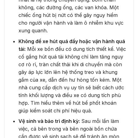
không, các đường ống, các van khóa. Một
chiếc ống hút bị nứt có thể gây nguy hiểm
cho người vận hành và làm ô nhiễm khu vực
xung quanh.
Không để xe hút quá đầy hoặc vận hành quá
tải:
Mỗi xe bồn đều có dung tích thiết kế. Việc
cố gắng hút quá tải không chỉ làm tăng nguy
cơ rò rỉ, tràn chất thải khi di chuyển mà còn
gây áp lực lớn lên hệ thống treo và khung
gầm của xe, dẫn đến hư hỏng tốn kém. Một
nhà cung cấp dịch vụ uy tín sẽ biết cách ước
tính khối lượng và điều xe có dung tích phù
hợp. Tìm hiểu thêm về hút bể phốt khoán
giúp kiểm soát chi phí hiệu quả.
Vệ sinh và bảo trì định kỳ:
Sau mỗi lần làm
việc, cả bên trong và bên ngoài bồn chứa
cần được vệ sinh sạch sẽ để tránh ăn mòn