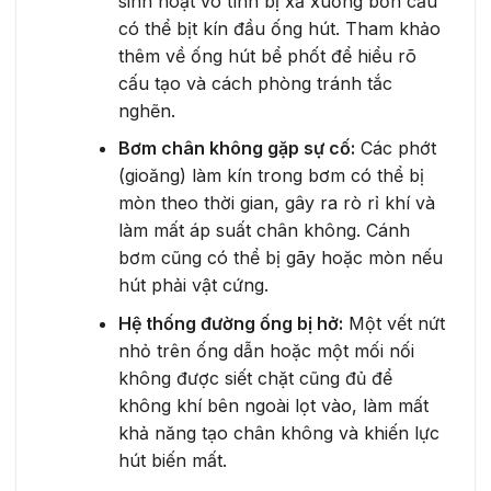
sinh hoạt vô tình bị xả xuống bồn cầu
có thể bịt kín đầu ống hút. Tham khảo
thêm về ống hút bể phốt để hiểu rõ
cấu tạo và cách phòng tránh tắc
nghẽn.
Bơm chân không gặp sự cố:
Các phớt
(gioăng) làm kín trong bơm có thể bị
mòn theo thời gian, gây ra rò rỉ khí và
làm mất áp suất chân không. Cánh
bơm cũng có thể bị gãy hoặc mòn nếu
hút phải vật cứng.
Hệ thống đường ống bị hở:
Một vết nứt
nhỏ trên ống dẫn hoặc một mối nối
không được siết chặt cũng đủ để
không khí bên ngoài lọt vào, làm mất
khả năng tạo chân không và khiến lực
hút biến mất.